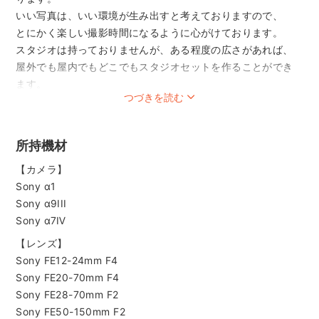
いい写真は、いい環境が生み出すと考えておりますので、
とにかく楽しい撮影時間になるように心がけております。
スタジオは持っておりませんが、ある程度の広さがあれば、
屋外でも屋内でもどこでもスタジオセットを作ることができ
ます。
つづきを読む
【実績等】
七五三、お宮参り、発表会、ポートレート、取材、スポーツ
（J2テゲバジャーロ宮崎、ヴィアマテラス宮崎オフィシャ
所持機材
ル）など人物撮影、料理、建築、車、商品撮影などを行って
【カメラ】
います。
Sony α1
自称「晴れ男」なので、外での撮影は任せてください！（た
Sony α9III
ぶん）
Sony α7Ⅳ
写真とデザインと時々音楽をやっております。
【レンズ】
http://spooncat.net/
Sony FE12-24mm F4
Sony FE20-70mm F4
Sony FE28-70mm F2
Sony FE50-150mm F2