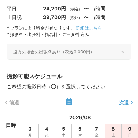
平日
24,200円
〜 /時間
（税込）
土日祝
29,700円
〜 /時間
（税込）
* プランにより料金が異なります。
詳細はこちら
* 撮影料・出張料・指名料・データ料 込み
遠方の場合の出張料あり（税込3,000円）
遠方出張料
撮影可能スケジュール
活動エリア内
0円（税込）
ご希望の撮影日時（
）を選択してください
活動エリア外
3,000円（税込）
前週
次週
2026
/
08
日時
3
4
5
6
7
8
9
月
火
水
木
金
土
日