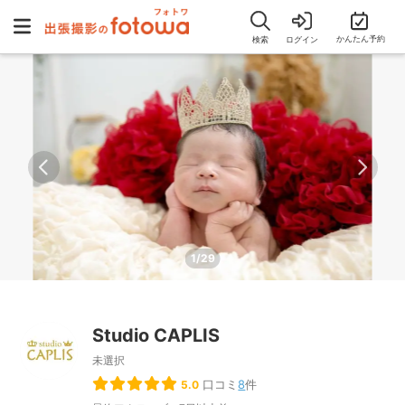
かんたん予約
検索
ログイン
1/29
Studio CAPLIS
未選択
口コミ
8
件
5.0