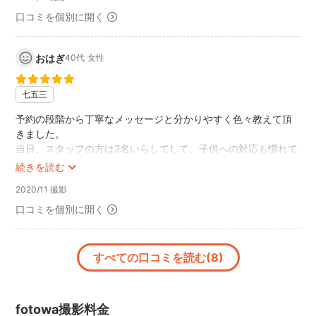
口コミを個別に開く
おはぎ
40代
女性
七五三
予約の段階から丁寧なメッセージと分かりやすく色々教えて頂
きました。
当日、スタッフの方は2名いらしてして、子供への対応も慣れて
いて、早生まれでまだ2歳の子供も笑顔で撮影できました。撮影
続きを読む
時間の1時間が思ったより長く最後の方疲れてきた子供でした
2020/11 撮影
が、充分撮れましたという事で、少し早めに切り上げていただ
いたのも子供への配慮が感じられて良かったです。出来上がり
口コミを個別に開く
の写真も、とても素敵に撮って頂き、こちらを利用して本当に
良かったです。また5歳の七五三の時にはお世話になると思いま
すので、宜しくお願いします。
すべての口コミを読む(8)
fotowa撮影料金