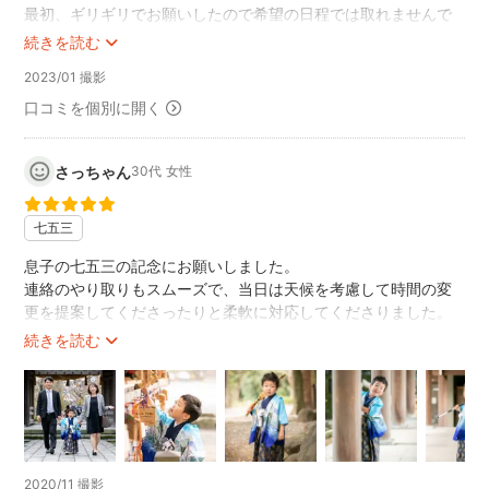
最初、ギリギリでお願いしたので希望の日程では取れませんで
したがどうしてもカプリスさんにお願いしたく、七五三シーズ
続きを読む
ンからはズレてしまいましたが、それはそれで空いていて良か
2023/01 撮影
ったです。
前回同様、スタッフの方のご対応はとても良く、1時間という時
口コミを個別に開く
間も子供の飽きるギリギリな感じなので良かったです。当日、
子供の衣裳は持ち込んで現地で着付けてもらいました。現地着
さっちゃん
30代
女性
付けはとても良く、写真の時に着崩れてるとササッと直してい
ただけてとても満足です。また、出来上がりの写真もやはりプ
ロが撮られると全然違くとても良かったです。
七五三
一生に一度しかないイベント、カプリスさんにお願いして本当
に良かったです。
息子の七五三の記念にお願いしました。
また機会があればぜひお願いします。
連絡のやり取りもスムーズで、当日は天候を考慮して時間の変
ありがとうございました。
更を提案してくださったりと柔軟に対応してくださりました。
当日の段取はとてもスムーズで、撮影も子どものペースに合わ
続きを読む
せながら進めてくださり楽しみながら撮影することができまし
た。
写真の仕上がりも大満足です！
ぜひまたお願いしたいです！ありがとうございました。
2020/11 撮影