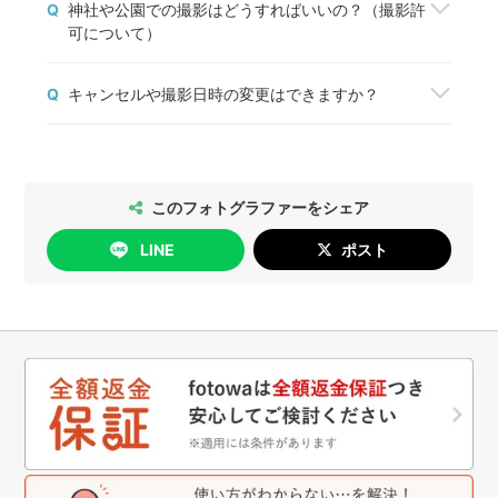
Q
神社や公園での撮影はどうすればいいの？（撮影許
ら、「予約する」ボタンから撮影を申込みましょ
可について）
う。fotowaから撮影契約成立のメールが届いた
ら、正式に予約が完了します。
神社や公園などの施設で撮影する場合は、管理者の
予約前に質問や相談しておきたいことがある場合
Q
キャンセルや撮影日時の変更はできますか？
方に必ずご確認をお願いします。
は、「質問する」ボタンからフォトグラファーと1
撮影許可の取り方については
こちら
、出張撮影禁止
対1でコミュニケーションをすることができます。
2026年5月14日以降のご予約については、以下の
の神社・仏閣の一覧は
こちら
をご確認ください。
通りにお手続きいただけます。
[日時変更]
このフォトグラファーをシェア
無料で行っていただけます。
LINE
ポスト
[キャンセル]
撮影日の4日前まで：無料
撮影日の3日前以降：キャンセル料が発生します
詳細は
こちら
をご確認ください。