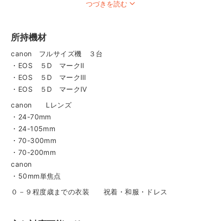
つづきを読む
スタッフ全員が現在子育て進行中のパパさんママさん。
皆様と共に楽しい子育てを楽しみながら、今この最高の瞬間
を未来へ残すお手伝いができればと思います。
所持機材
スタジオ併設のため、衣装や和服、ドレス等たくさんのご用
canon フルサイズ機 ３台
意もございます。
・EOS ５D マークⅡ
ご希望の方は遠慮なくお問い合わせください。
・EOS ５D マークⅢ
またロケーション撮影は静岡県東部地区に限らせていただき
・EOS ５D マークⅣ
ます。
canon Lレンズ
・24-70mm
・24-105mm
・70-300mm
・70-200mm
canon
・50mm単焦点
０－９程度歳までの衣装 祝着・和服・ドレス