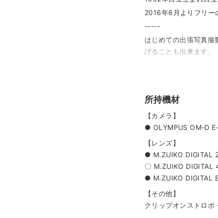
2016年6月よりフ
-----
はじめての出張写真撮
げることも出来ます。
ぜひお気軽にご相談く
例）
・どのような段取りで
所持機材
・撮影スポットのおす
・撮影前に準備してお
【カメラ】
-----
● OLYMPUS OM-D E-
※場所によっては外部
【レンズ】
くお願い致します。
● M.ZUIKO DIGITAL 
〇 M.ZUIKO DIGITAL 
● M.ZUIKO DIGITAL E
【その他】
クリップオンストロボ