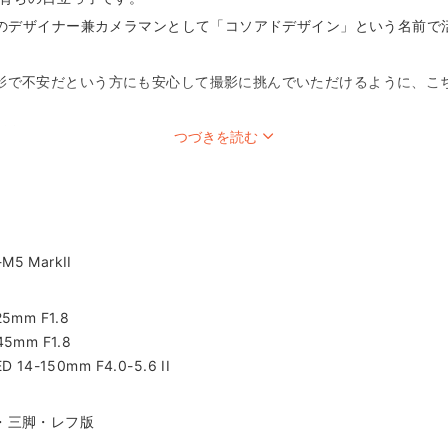
リーのデザイナー兼カメラマンとして「コソアドデザイン」という名前で
影で不安だという方にも安心して撮影に挑んでいただけるように、こ
ださい。
つづきを読む
撮影は行われますか？
すめはありますか？
くことはありますか？
M5 MarkII
のカメラマンが入れない施設があります。お手数ですが、ご依頼の際
25mm F1.8
45mm F1.8
D 14-150mm F4.0-5.6 II
・三脚・レフ版