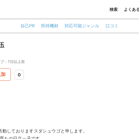
検索
よくあ
自己PR
所持機材
対応可能ジャンル
口コミ
伍
ブ：7日以上前
追加
0
活動しておりますスダシュウゴと申します。
立育ちの日立っ子です。