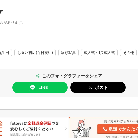
ア
場合があります。
誕生日
お食い初め(百日祝い)
家族写真
成人式・1/2成人式
その他
このフォトグラファーをシェア
LINE
ポスト