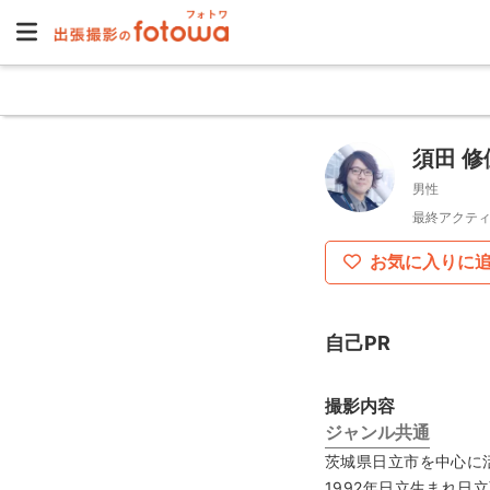
須田 修
男性
最終アクティ
お気に入りに
自己PR
撮影内容
ジャンル共通
茨城県日立市を中心に
1992年日立生まれ日