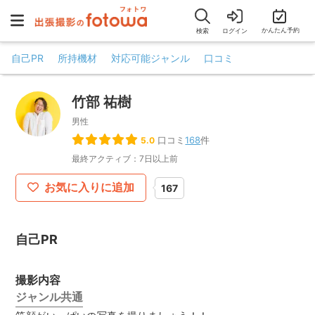
かんたん予約
検索
ログイン
自己PR
所持機材
対応可能ジャンル
口コミ
竹部 祐樹
男性
口コミ
168
件
5.0
最終アクティブ：7日以上前
お気に入りに追加
167
自己PR
撮影内容
ジャンル共通