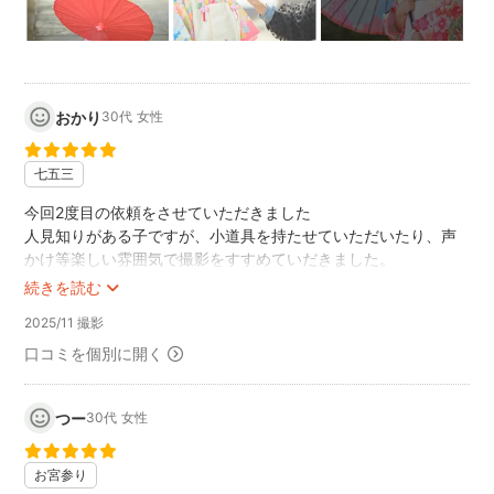
毎回全力で撮影しております！！！
//////////////////////////////////////////////////////////////////////////////
.
.
.
おかり
30代
女性
.
◆◆◆◆◆◆◆◆◆◆◆◆◆◆◆◆◆◆◆◆◆◆◆◆◆◆◆
七五三
撮影内容は「何でも」撮影致します♪
家族・子供・七五三・お宮参り・ベビーフォト・ウェディ
今回2度目の依頼をさせていただきました
人見知りがある子ですが、小道具を持たせていただいたり、声
ングフォト
かけ等楽しい雰囲気で撮影をすすめていだきました。
前撮り・エンゲージメント・イベント・ライブ・観光・家
仕上がりも素敵な写真ばかりで子供もかわいい！と喜んでいま
続きを読む
族旅行etc….
す。
◆◆◆◆◆◆◆◆◆◆◆◆◆◆◆◆◆◆◆◆◆◆◆◆◆◆◆
2025/11 撮影
ありがとうございました。
.
また次の機会によろしくお願いします。
口コミを個別に開く
.
.
つー
30代
女性
☆気になることがございましたら、お気軽に「質問する」
にてご連絡ください
お宮参り
☆どんなことでも構いません、気になったらまずはご連絡