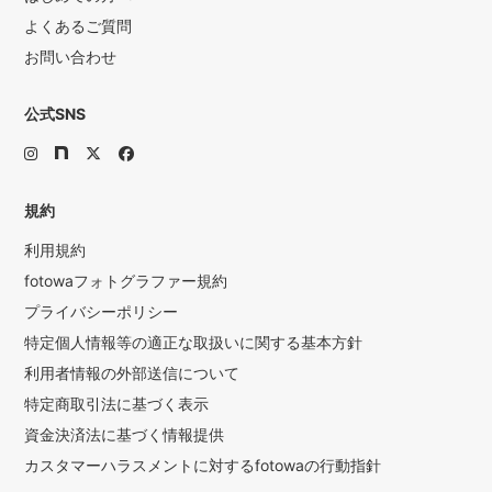
す。
よくあるご質問
ですが、次の撮影が詰まっている場合は時間通りに終了致
お問い合わせ
します。
すみません（泣）
公式SNS
.
.
【私の場合】
今までの実績では殆どのお子様が泣く事はありませんでし
規約
た。
もちろん泣いてしまう子もいますので全員ではありませ
利用規約
ん。人見知りする
fotowaフォトグラファー規約
お子様でもあまり人見知りされることなく撮影することが
プライバシーポリシー
出来ております。
特定個人情報等の適正な取扱いに関する基本方針
.
利用者情報の外部送信について
.
特定商取引法に基づく表示
お子様の状況にもよりますが、抱っこさせて頂く事も多い
んです♪♪
資金決済法に基づく情報提供
沢山遊んで沢山話しかけて撮影するように心がけています
カスタマーハラスメントに対するfotowaの行動指針
（^^）