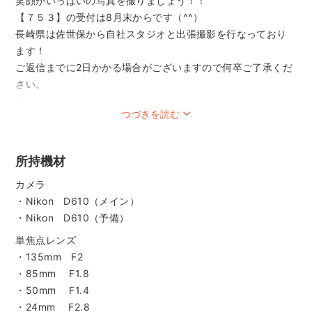
笑顔がいっぱいの写真を撮りましょう！！
【７５３】の受付は8月末からです（^^）
長崎県は佐世保から自社スタジオと出張撮影を行なっており
ます！
ご返信までに2日かかる場合がございますので何卒ご了承くだ
さい。
.
つづきを読む
.
沢山のフォトグラファーの中から、
私のページに来て下さり誠にありがとうございます。
所持機材
.
※※予約前に必ずプロフィールを読んでください。少々長いで
カメラ
すがお願いします※※
・Nikon D610（メイン）
（PCと携帯電話では見え方が少し違うため読み辛い事もある
・Nikon D610（予備）
かと思いますが何卒ご了承ください）
単焦点レンズ
.
・135mm F2
.
・85mm F1.8
.
・50mm F1.4
「思い出が詰まった一枚を、写真にしか残せないひととき
・24mm F2.8