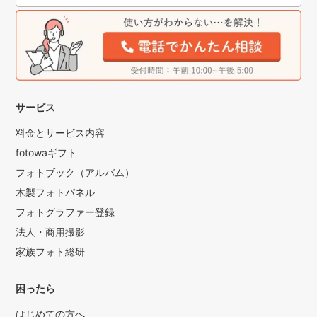
「泣いてしまったら写真が撮れなくなる･･･時間が無くなっ
てしまう･･･」
など思われないで下さい。
.
.
確かに時間制限はありますが、お子様が泣いているからと
「時間でーす」と
サービス
撮影を終わったりしません。
料金とサービス内容
.
fotowaギフト
.
なので、しっかりお子様を抱っこしてあげたり、慰めてあ
フォトブック（アルバム）
げたり、お子様と
木製フォトパネル
向き合ってください。
フォトグラファー登録
.
法人・商用撮影
.
家族フォト総研
竹部はその瞬間シャッターチャンスとして逃しません！！
.
困ったら
.
撮影はお客様と話をして納得して頂いてから終了いたしま
はじめての方へ