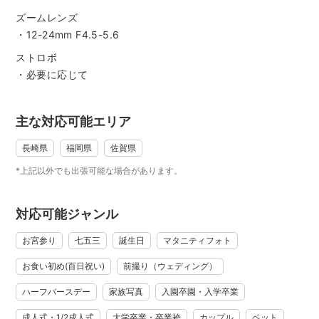
がある」
ズームレンズ
一生に一度の大切な瞬間を楽しい撮影の思い出と共に写真
・12-24mm F4.5-5.6
に残しませんか？？
.
ストロボ
.
・必要に応じて
.
//////////////////////////////////////////////////////////////////////////////
主な対応可能エリア
皆様、はじめまして！
出張カメラマンの竹部と申します。
長崎県
福岡県
佐賀県
長崎の端っこ！先日世界遺産に登録された軍艦島が目の前
*上記以外でも出張可能な場合があります。
に見える小さな浜辺
で育ちました。一般的な社会人を経て2007年にフォトグラ
ファーとしてブライ
対応可能ジャンル
ダル専門の会社に入社。
お宮参り
七五三
誕生日
マタニティフォト
.
カメラマン人生がスタートしました。
お食い初め(百日祝い)
前撮り（ウェディング）
.
ハーフバースデー
家族写真
入園卒園・入学卒業
現在は長崎県佐世保市にてフォトスタジオをオープンしてお
ります
成人式・1/2成人式
大学卒業・卒業袴
カップル
ペット