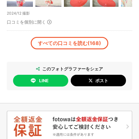
終始穏やかに娘第一で接して頂き、最後は娘もニコニコで竹部
と共に変わってい
さんに接していました。
くからです。笑顔ももちろん変わりますが、泣き顔は年々
2024/12 撮影
怒って撮影にならないときはどうしよーと母は余裕なしでした
見なくなり大きく
口コミを個別に開く
が、終わってみれば、怒ってふてくされた表情や後ろ姿が一番
なると人前では泣かなくなりますよね。
可愛く思えるくらいいい思い出。そんな姿もばっちり写真に残
.
してくださり感謝です！
.
口紅ショット諦めてましたが、一瞬の娘の機嫌をみて最後うま
すべての口コミを読む(168)
く誘導してくださり撮れて嬉しかったです！
ですので、一生懸命お母さん・お父さん・おばあちゃん・
ありがとうございました^_^
おじいちゃんにすが
また機会があればお願いしたいです。
りついて泣いている姿は本当に愛おしくてたまりませ
このフォトグラファーをシェア
ん！！
是非、写真に残せる時に残しましょう（^^）
LINE
ポスト
.
.
ですので、
「子どもが泣いたからカメラマンさんが困ってしまう」
とか
「折角キレイに準備してきたのに･･･」
とか