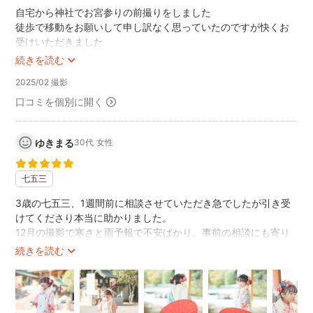
をお願いします。
自宅から神社でお宮参りの前撮りをしました
.
徒歩で移動をお願いして申し訳なく思っていたのですが快くお
.
受けいただきました
.
おかげで外では機嫌が悪くてもお家で笑顔のお写真を撮ってい
続きを読む
ただくことができました
.
2025/02 撮影
本当にありがとうございます
//////////////////////////////////////////////////////////////////////////////
お写真はお見本通りの素敵な写真を納品されました
口コミを個別に開く
◎色々とお伝えしたい事があるのですが、撮影する時にお
竹部さん自身も子育ての経験があるとのことで娘にも優しく撮
客様より相談が
影自体もいい思い出になりました
ある事について一つお話します。
ゆきまる
30代
女性
また何かの節目で撮っていただきたいと思いました
.
.
七五三
家族写真や七五三・ベビーフォトで泣いてしまうお子様の
3歳の七五三、1週間前に相談させていただき急でしたが引き受
事について
けてくださり本当に助かりました。
お話します。小さなお子様は撮影中に泣いてしまうことも
12月の撮影で寒さと雨予報で不安ばかり。事前の相談にも寄り
ありますが
添って返信してくださり安心してのぞめ、天気にも幸運なこと
続きを読む
私は泣いた表情もしっかり撮影します。
に恵まれました！
.
七五三では珍しい、母と子だけの少し寂しい参拝でしたが、素
.
敵な写真を沢山撮っていただきました。人見知りで気性が少し
荒く、カメラに警戒してしまい威嚇ばかりして大変でしたが、
一生懸命、顔をクシャっとして泣いている顔は1年1年成長