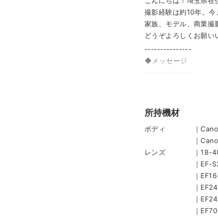
こんにちは！埼玉県在住の
撮影経験は約10年。
家族、モデル、商業撮
どうぞよろしくお願い
---------------
◆メッセージ
---------------
幸せのワンシーンを ”
ちょっとだけ、
あなたの幸せづくりの
所持機材
3年後、5年後、7年
ボディ ｜Canon 5
"今" はかけがえのな
｜Canon 7D
いつか来る未来に向け
レンズ ｜18-400mm F
---------------
｜EF-S24mm 
◆撮影の進め方
｜EF16-35mm F
---------------
｜EF24-70mm F
1.【ご予約前】ご不
｜EF24-105mm 
2.【ご予約後】事前
｜EF70-200mm F
3.【撮影当日】撮影