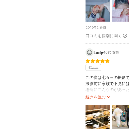
また、撮影に対する情
全力で撮って頂き、丁
今回の写真は大切な思
家でも焼きまして部屋
2019/12 撮影
口コミを個別に開く
是非また次回もお願い
youさんありがとう御
Lady
40代
女性
七五三
この度は七五三の撮影
撮影前に家族で下見に
場所にこんなのがあっ
当日はとにかく走り回
続きを読む
動感あって見る度この
予約から当日までのや
かったことまで詳細に
ました。
撮影の機会があれば是