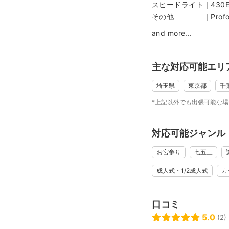
スピードライト｜430EX 
4.【撮影中】コミュ
その他 ｜Profo
5.【撮影終了後】写
and more...
-----------------------
©you.photography
主な対応可能エリ
埼玉県
東京都
千
*上記以外でも出張可能な
対応可能ジャンル
お宮参り
七五三
成人式・1/2成人式
カ
口コミ
5.0
(2)