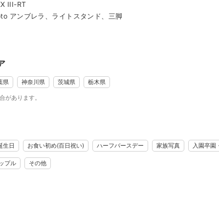
III-RT
ニケーションを取りつつ撮影を進めます
to アンブレラ、ライトスタンド、三脚
真を編集しデータでお渡しいたします
--
ア
葉県
神奈川県
茨城県
栃木県
場合があります。
誕生日
お食い初め(百日祝い)
ハーフバースデー
家族写真
入園卒園
ップル
その他