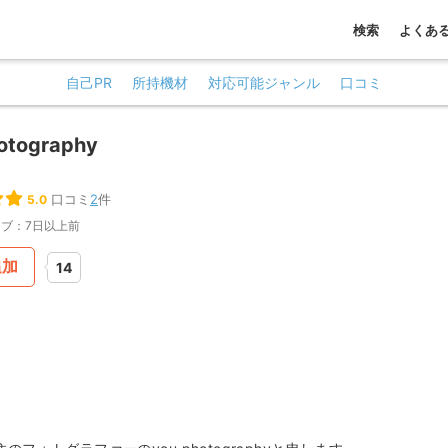
検索
よくあ
自己PR
所持機材
対応可能ジャンル
口コミ
otography
口コミ
2
件
5.0
ブ：7日以上前
追加
14