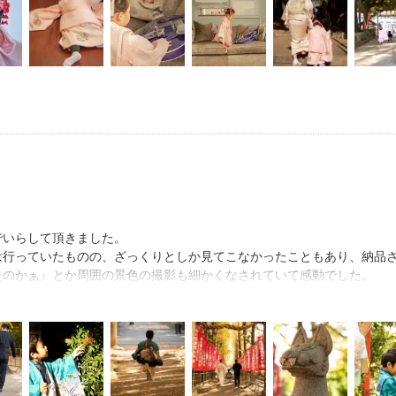
熱もすごく感じました。
寧なお仕事をして頂きました。
い出になりました。
に飾りたいと思います！
したいです！
座いました！
でいらして頂きました。
は行っていたものの、ざっくりとしか見てこなかったこともあり、納品
たのかぁ』とか周囲の景色の撮影も細かくなされていて感動でした。
る子供を、追いかけ、撮影してくださりとても大変であったことと思い
日のことを鮮明に思い出します！
り取りでは、不安に思っていた『天気』のことから、こちらが質問を受
やり取りをさせて頂けたので、撮影の緊張はありましたが、滞りなく撮
非またお願いしたく思います！