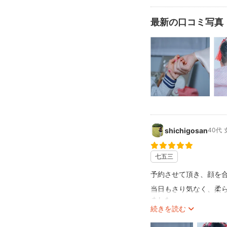
最新の口コミ写真
shichigosan
40代
七五三
予約させて頂き、顔を
当日もさり気なく、柔
ました。
続きを読む
当日は動画を撮り忘れ
す。