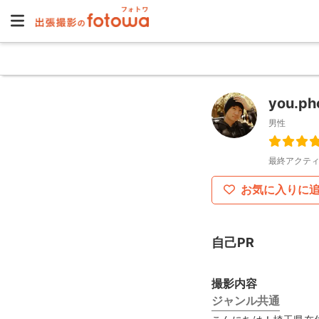
you.ph
男性
最終アクティ
お気に入りに
自己PR
撮影内容
ジャンル共通