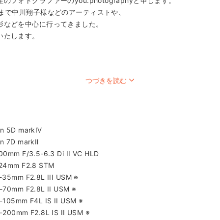
フォトグラファーのyou.photographyと申します。
今まで中川翔子様などのアーティストや、
影などを中心に行ってきました。
いたします。
つづきを読む
記憶” として残してみませんか？
お手伝いさせてください。
後…刻を重ねていくことで、
D markⅣ
い "記憶" へと変わります。
 markⅡ
て幸せをご提供いたします。
/3.5-6.3 Di II VC HLD
F2.8 STM
2.8L III USM ※
2.8L II USM ※
明点はお気軽にお尋ねください
F4L IS II USM ※
に詳細をメッセージでやり取りします
2.8L IS II USM ※
する服装やメイクでお越しください