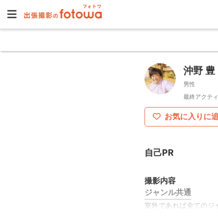
沖野 豊
男性
最終アクティ
お気に入りに
自己PR
撮影内容
ジャンル共通
室外であれば全てのジ
可能な限りご希望にそ