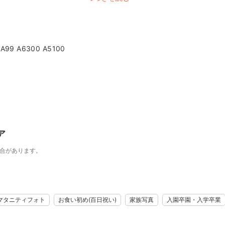
 A99 A6300 A5100
ア
場合があります。
マタニティフォト
お食い初め(百日祝い)
家族写真
入園卒園・入学卒業