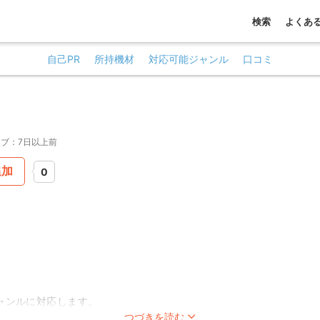
検索
よくあ
自己PR
所持機材
対応可能ジャンル
口コミ
ブ：7日以上前
追加
0
ャンルに対応します。
つづきを読む
えます。