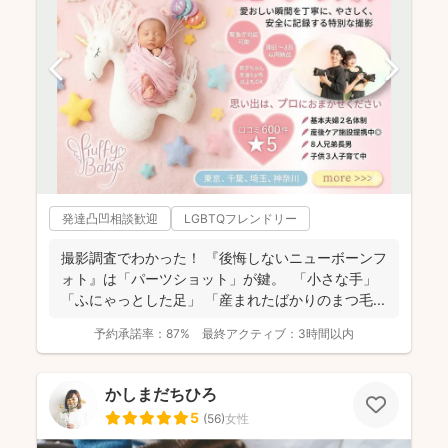
発達凸凹相談歓迎
LGBTQフレンドリー
撮影調査でわかった！ 『後悔しないニューボーンフ
ォト』は「パーツショット」が鍵。 「小さな手」
「ふにゃっとした足」 「産まれたばかりのまつ毛...
予約承諾率：
87%
最終アクティブ：
3時間以内
かしまだちひろ
5
(
56
)
女性