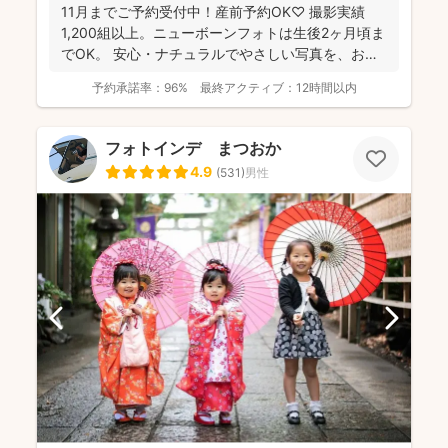
11月までご予約受付中！産前予約OK♡ 撮影実績
1,200組以上。ニューボーンフォトは生後2ヶ月頃ま
でOK。 安心・ナチュラルでやさしい写真を、お子
さ...
予約承諾率：
96%
最終アクティブ：
12時間以内
フォトインデ まつおか
4.9
(
531
)
男性