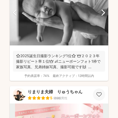
⭐️2025誕生日撮影ランキング1位⭐️ 👑２０２３年
撮影リピート率１位👑 👶ニューボーンフォト1枠で
家族写真、兄弟姉妹写真、撮影可能です🙌 ...
予約承諾率：
74%
最終アクティブ：
12時間以内
りまりま夫婦 りゅうちゃん
5
(
698
)
男性