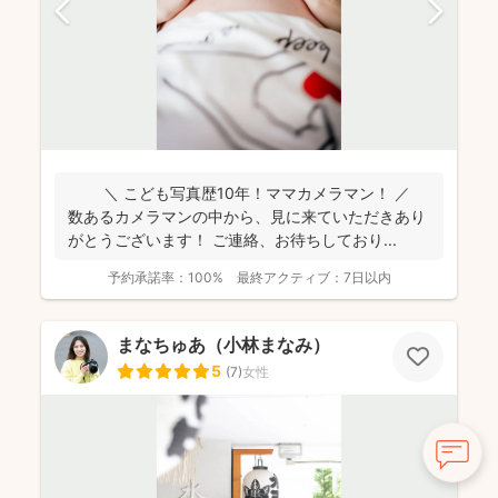
＼ こども写真歴10年！ママカメラマン！ ／
数あるカメラマンの中から、見に来ていただきあり
がとうございます！ ご連絡、お待ちしており...
予約承諾率：
100%
最終アクティブ：
7日以内
まなちゅあ（小林まなみ）
5
(
7
)
女性