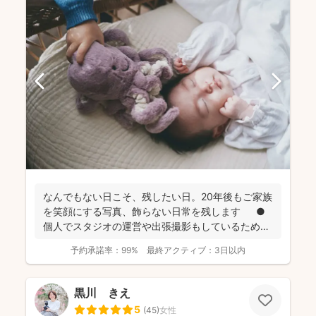
なんでもない日こそ、残したい日。20年後もご家族
を笑顔にする写真、飾らない日常を残します ●
個人でスタジオの運営や出張撮影もしているため、
全体的に...
予約承諾率：
99%
最終アクティブ：
3日以内
黒川 きえ
5
(
45
)
女性