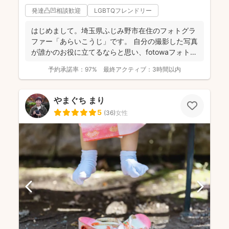
発達凸凹相談歓迎
LGBTQフレンドリー
はじめまして。埼玉県ふじみ野市在住のフォトグラ
ファー「あらいこうじ」です。 自分の撮影した写真
が誰かのお役に立てるならと思い、fotowaフォトグ
ラファ...
予約承諾率：
97%
最終アクティブ：
3時間以内
やまぐち まり
5
(
36
)
女性