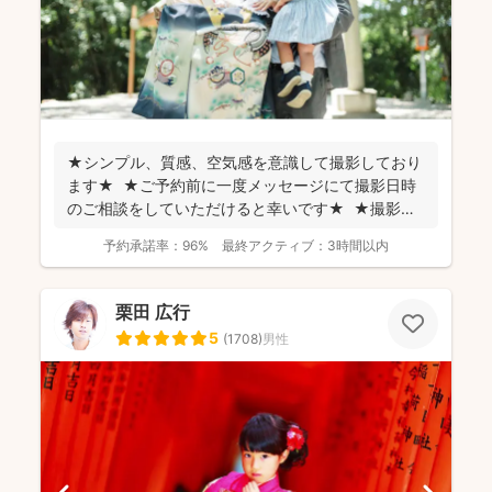
★シンプル、質感、空気感を意識して撮影しており
ます★ ★ご予約前に一度メッセージにて撮影日時
のご相談をしていただけると幸いです★ ★撮影に
つい...
予約承諾率：
96%
最終アクティブ：
3時間以内
栗田 広行
5
(
1708
)
男性