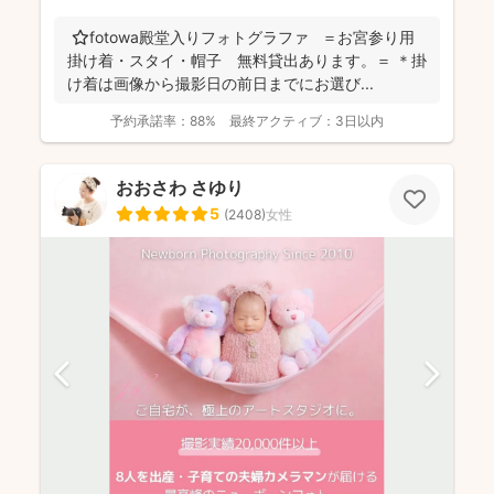
⭐️fotowa殿堂入りフォトグラファ ＝お宮参り用
掛け着・スタイ・帽子 無料貸出あります。＝ ＊掛
け着は画像から撮影日の前日までにお選び...
予約承諾率：
88%
最終アクティブ：
3日以内
おおさわ さゆり
5
(
2408
)
女性