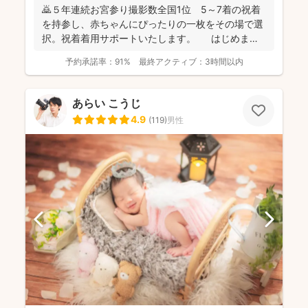
🙇５年連続お宮参り撮影数全国1位 5～7着の祝着
を持参し、赤ちゃんにぴったりの一枚をその場で選
択。祝着着用サポートいたします。 はじめまし
て。フォ...
予約承諾率：
91%
最終アクティブ：
3時間以内
あらい こうじ
4.9
(
119
)
男性