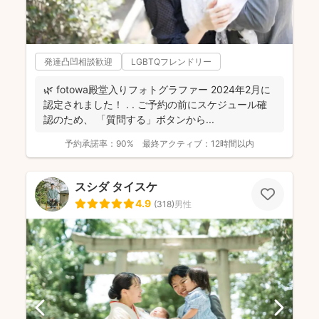
発達凸凹相談歓迎
LGBTQフレンドリー
🌿 fotowa殿堂入りフォトグラファー 2024年2月に
認定されました！ . . ご予約の前にスケジュール確
認のため、 「質問する」ボタンから...
予約承諾率：
90%
最終アクティブ：
12時間以内
スシダ タイスケ
4.9
(
318
)
男性