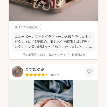
発達凸凹相談歓迎
ニューボーンフォトグラファーの久藤と申します！
ゼクシィにて5年勤め、撮影の企画提案およびディ
レクション等の経験をへて独立いたしました。 これ
までに1...
予約承諾率：
90%
最終アクティブ：
3時間以内
ますだゆみ
5
(
28
)
女性