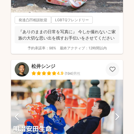
発達凸凹相談歓迎
LGBTQフレンドリー
『ありのままの日常を写真に』 今しか撮れないご家
族の大切な思い出を残すお手伝いをさせてください
予約承諾率：
98%
最終アクティブ：
12時間以内
松井シンジ
4.9
(
194
)
男性