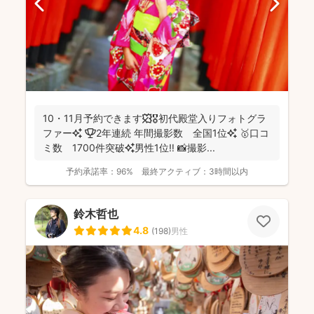
10・11月予約できます🍁🎖初代殿堂入りフォトグラ
ファー✨ 🏆2年連続 年間撮影数 全国1位✨ 🥇口コ
ミ数 1700件突破✨男性1位‼️ 📸撮影...
予約承諾率：
96%
最終アクティブ：
3時間以内
鈴木哲也
4.8
(
198
)
男性