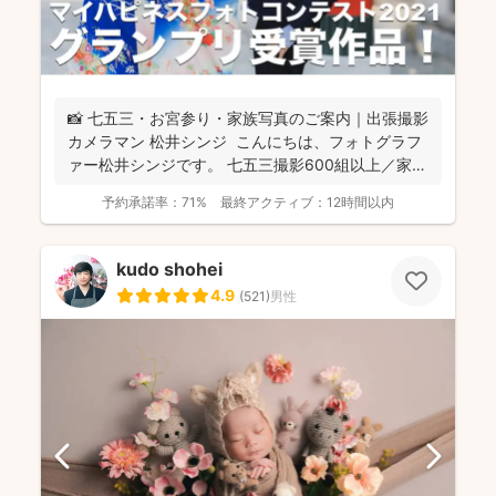
📸 七五三・お宮参り・家族写真のご案内｜出張撮影
カメラマン 松井シンジ こんにちは、フォトグラフ
ァー松井シンジです。 七五三撮影600組以上／家
族...
予約承諾率：
71%
最終アクティブ：
12時間以内
kudo shohei
4.9
(
521
)
男性