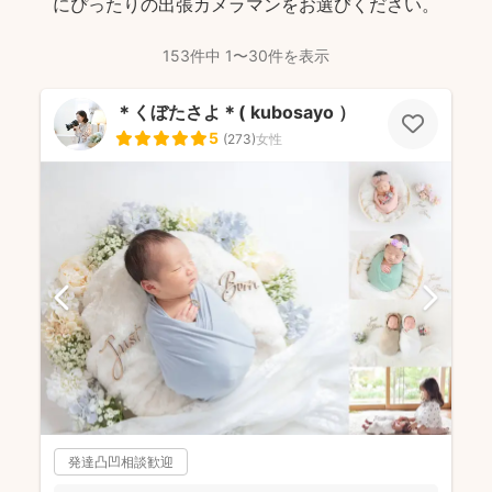
にぴったりの出張カメラマンをお選びください。
153件中 1〜30件を表示
＊くぼたさよ＊( kubosayo ）
5
(
273
)
女性
発達凸凹相談歓迎