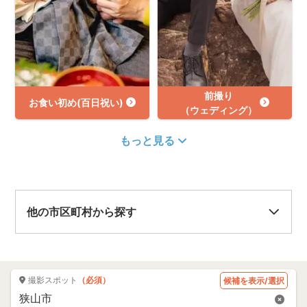
前撮り
お食い初め(百日祝い)
（ウェディング）
もっと見る
他の市区町村から探す
撮影スポット
（必須）
候補を表示/選択