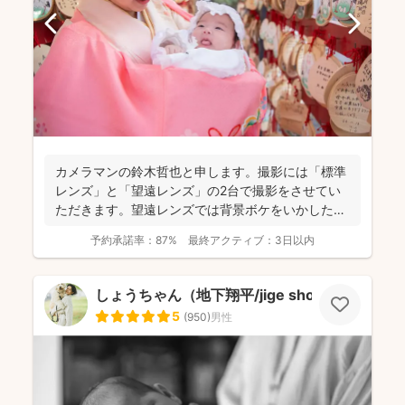
カメラマンの鈴木哲也と申します。撮影には「標準
レンズ」と「望遠レンズ」の2台で撮影をさせてい
ただきます。望遠レンズでは背景ボケをいかしたお
写真を撮影させて...
予約承諾率：
87%
最終アクティブ：
3日以内
しょうちゃん（地下翔平/jige shohe）
5
(
950
)
男性