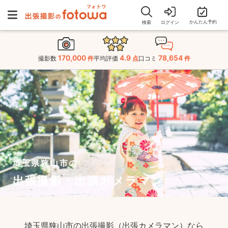
かんたん予約
検索
ログイン
170,000
4.9
78,654
撮影数
件
平均評価
点
口コミ
件
埼玉県狭山市の
出張撮影・出張カメラマン
埼玉県狭山市の出張撮影（出張カメラマン）なら