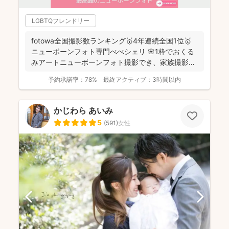
LGBTQフレンドリー
fotowa全国撮影数ランキング🥇4年連続全国1位🥇
ニューボーンフォト専門べべシェリ 🌸1枠でおくる
みアートニューボーンフォト撮影でき、家族撮影お
選...
予約承諾率：
78%
最終アクティブ：
3時間以内
かじわら あいみ
5
(
591
)
女性