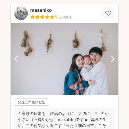
masahiko
5
(
25
)
男性
発達凸凹相談歓迎
＊家族の日常を、作品のように、大切に。＊ 声が
小さい（＝穏やかな）masahikoです☻ 普段の生
活。この何気なく過ごす「当たり前の日常」こそ...