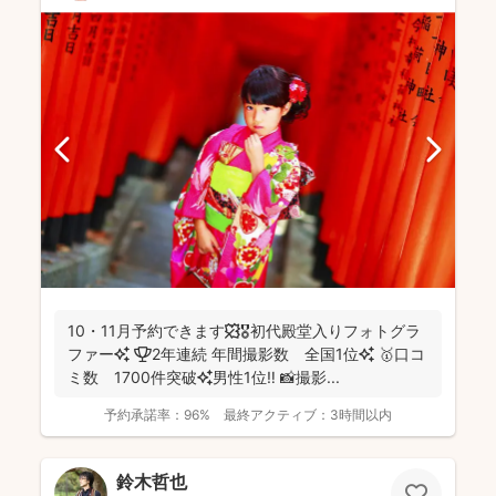
10・11月予約できます🍁🎖初代殿堂入りフォトグラ
ファー✨ 🏆2年連続 年間撮影数 全国1位✨ 🥇口コ
ミ数 1700件突破✨男性1位‼️ 📸撮影...
予約承諾率：
96%
最終アクティブ：
3時間以内
鈴木哲也