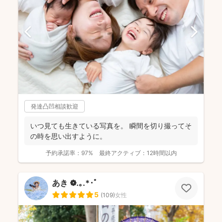
発達凸凹相談歓迎
いつ見ても生きている写真を。 瞬間を切り撮ってそ
の時を思い出すように。
予約承諾率：
97%
最終アクティブ：
12時間以内
あき ❁.｡.*･ﾟ
5
(
109
)
女性