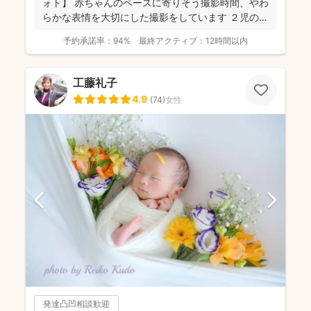
ォト】 赤ちゃんのペースに寄りそう撮影時間、やわ
らかな表情を大切にした撮影をしています ２児の母
のニュ...
予約承諾率：
94%
最終アクティブ：
12時間以内
工藤礼子
4.9
(
74
)
女性
発達凸凹相談歓迎