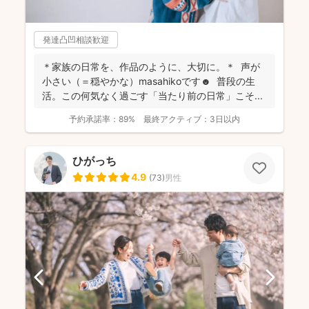
発達凸凹相談歓迎
＊家族の日常を、作品のように、大切に。＊ 声が
小さい（＝穏やかな）masahikoです☻ 普段の生
活。この何気なく過ごす「当たり前の日常」こそ...
予約承諾率：
89%
最終アクティブ：
3日以内
ひがっち
4.9
(
73
)
男性