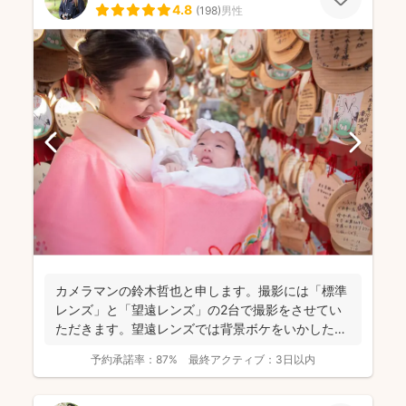
4.8
(
198
)
男性
カメラマンの鈴木哲也と申します。撮影には「標準
レンズ」と「望遠レンズ」の2台で撮影をさせてい
ただきます。望遠レンズでは背景ボケをいかしたお
写真を撮影させて...
予約承諾率：
87%
最終アクティブ：
3日以内