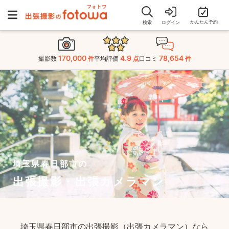
かんたん予約
検索
ログイン
170,000
4.9
78,654
撮影数
件
平均評価
点
口コミ
件
埼玉県春日部市の
出張撮影・出張カメラマン
埼玉県春日部市の出張撮影（出張カメラマン）なら