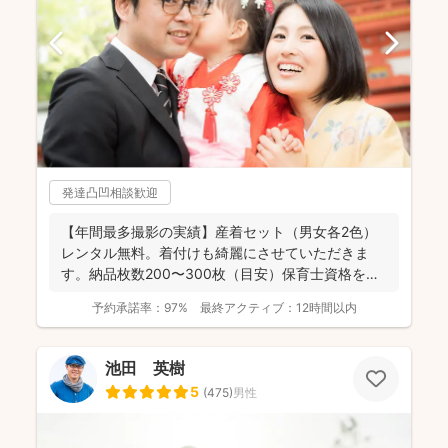
発達凸凹相談歓迎
【年間最多撮影の実績】産着セット（男女各2色）
レンタル無料。着付けも綺麗にさせていただきま
す。納品枚数200〜300枚（目安）保育士資格を持
つ妻の監修の下...
予約承諾率：
97%
最終アクティブ：
12時間以内
池田 英樹
5
(
475
)
男性