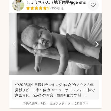
しょうちゃん（地下翔平/jige shohe）
5
(
950
)
男性
⭐️2025誕生日撮影ランキング1位⭐️ 👑２０２３年
撮影リピート率１位👑 👶ニューボーンフォト1枠で
家族写真、兄弟姉妹写真、撮影可能です🙌 ...
予約承諾率：
74%
最終アクティブ：
12時間以内