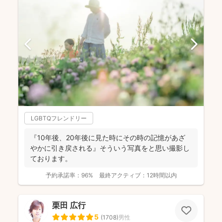
LGBTQフレンドリー
『10年後、20年後に見た時にその時の記憶があざ
やかに引き戻される』そういう写真をと思い撮影し
ております。
予約承諾率：
96%
最終アクティブ：
12時間以内
栗田 広行
5
(
1708
)
男性