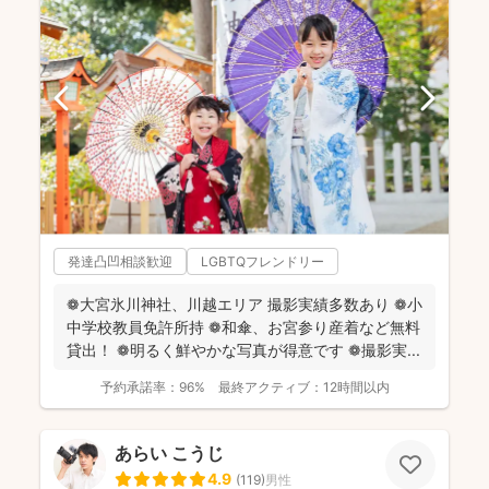
発達凸凹相談歓迎
LGBTQフレンドリー
❁大宮氷川神社、川越エリア 撮影実績多数あり ❁小
中学校教員免許所持 ❁和傘、お宮参り産着など無料
貸出！ ❁明るく鮮やかな写真が得意です ❁撮影実...
予約承諾率：
96%
最終アクティブ：
12時間以内
あらい こうじ
4.9
(
119
)
男性