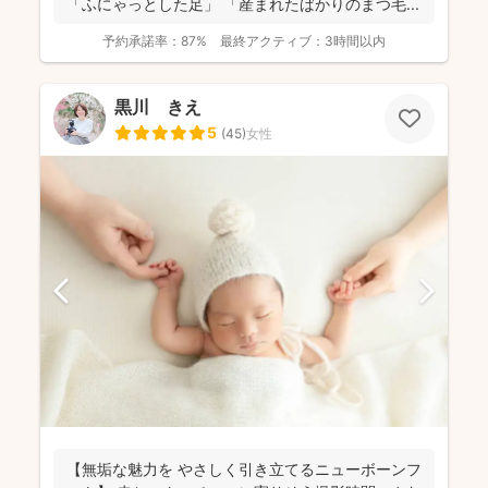
「ふにゃっとした足」 「産まれたばかりのまつ毛...
予約承諾率：
87%
最終アクティブ：
3時間以内
黒川 きえ
5
(
45
)
女性
【無垢な魅力を やさしく引き立てるニューボーンフ