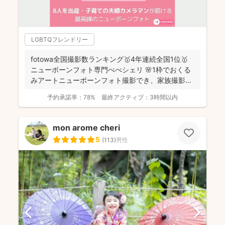
LGBTQフレンドリー
fotowa全国撮影数ランキング🥇4年連続全国1位🥇
ニューボーンフォト専門べべシェリ 🌸1枠でおくる
みアートニューボーンフォト撮影でき、家族撮影お
選...
予約承諾率：
78%
最終アクティブ：
3時間以内
mon arome cheri
5
(
113
)
男性