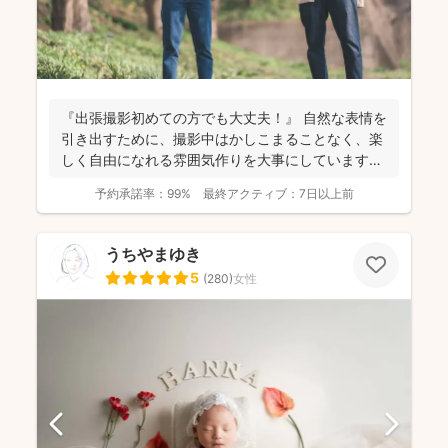
『出張撮影初めての方でも大丈夫！』 自然な表情を
引き出すために、撮影中はかしこまることなく、楽
しく自由になれる雰囲気作りを大事にしています＾
＾ こ...
予約承諾率：
99%
最終アクティブ：
7日以上前
うちやまゆき
5
(
280
)
女性