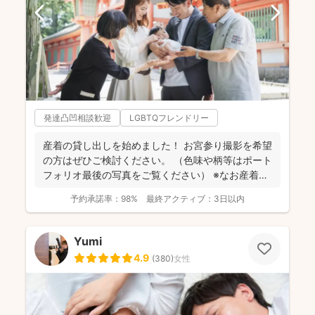
発達凸凹相談歓迎
LGBTQフレンドリー
産着の貸し出しを始めました！ お宮参り撮影を希望
の方はぜひご検討ください。 （色味や柄等はポート
フォリオ最後の写真をご覧ください） ※なお産着は
撮影...
予約承諾率：
98%
最終アクティブ：
3日以内
Yumi
4.9
(
380
)
女性