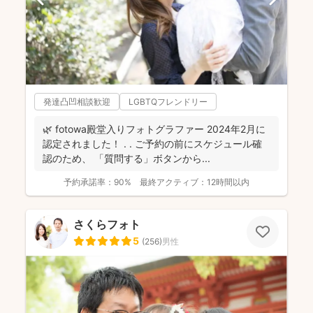
発達凸凹相談歓迎
LGBTQフレンドリー
🌿 fotowa殿堂入りフォトグラファー 2024年2月に
認定されました！ . . ご予約の前にスケジュール確
認のため、 「質問する」ボタンから...
予約承諾率：
90%
最終アクティブ：
12時間以内
さくらフォト
5
(
256
)
男性