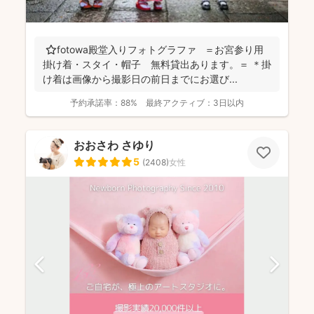
⭐️fotowa殿堂入りフォトグラファ ＝お宮参り用
掛け着・スタイ・帽子 無料貸出あります。＝ ＊掛
け着は画像から撮影日の前日までにお選び...
予約承諾率：
88%
最終アクティブ：
3日以内
おおさわ さゆり
5
(
2408
)
女性