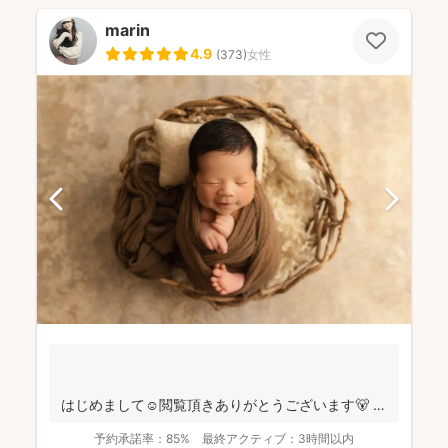
marin
4.9
(
373
)
女性
はじめまして☺️閲覧頂きありがとうございます🐻
千葉県八千代市を拠点に ニュ...
予約承諾率：
85%
最終アクティブ：
3時間以内