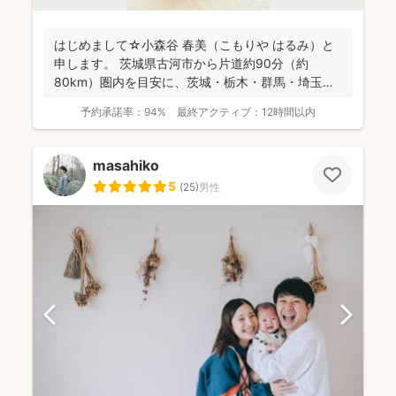
はじめまして☆小森谷 春美（こもりや はるみ）と
申します。 茨城県古河市から片道約90分（約
80km）圏内を目安に、茨城・栃木・群馬・埼玉
（一部）など北...
予約承諾率：
94%
最終アクティブ：
12時間以内
masahiko
5
(
25
)
男性