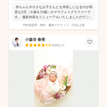
赤ちゃんや小さなお子さんとも仲良しになるのが得
意な2児（９歳＆13歳）のママフォトグラファーで
す。 撮影内容をリニューアルいたしましたのでご案
内させ...
予約承諾率：
98%
最終アクティブ：
7日以上前
小森谷 春美
4.9
(
409
)
女性