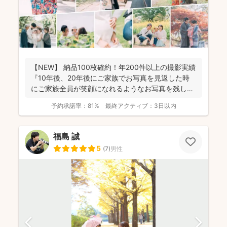
【NEW】 納品100枚確約！年200件以上の撮影実績
『10年後、20年後にご家族でお写真を見返した時
にご家族全員が笑顔になれるようなお写真を残し
ま...
予約承諾率：
81%
最終アクティブ：
3日以内
福島 誠
5
(
7
)
男性