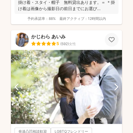
掛け着・スタイ・帽子 無料貸出あります。＝ ＊掛
け着は画像から撮影日の前日までにお選び...
予約承諾率：
88%
最終アクティブ：
12時間以内
かじわら あいみ
5
(
592
)
女性
発達凸凹相談歓迎
LGBTQフレンドリー