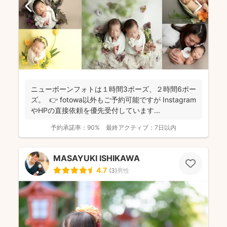
ニューボーンフォトは１時間3ポーズ、２時間6ポー
ズ。 👉 fotowa以外もご予約可能ですが Instagram
やHPの直接依頼を優先受付しています...
予約承諾率：
90%
最終アクティブ：
7日以内
MASAYUKI ISHIKAWA
4.7
(
3
)
男性