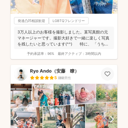
発達凸凹相談歓迎
LGBTQフレンドリー
3万人以上のお客様を撮影しました。某写真館の元
マネージャーです。撮影大好きで一緒に楽しく写真
を残したいと思っています(^^) 特に、 「うち
の...
予約承諾率：
96%
最終アクティブ：
3時間以内
Ryo Ando（安藤 瞭）
5
(
89
)
男性