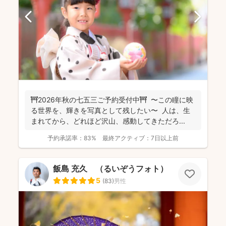
⛩️2026年秋の七五三ご予約受付中⛩️ 〜この瞳に映
る世界を、輝きを写真として残したい〜 人は、生
まれてから、どれほど沢山、感動してきただろ...
予約承諾率：
83%
最終アクティブ：
7日以上前
飯島 充久 （るいぞうフォト）
5
(
83
)
男性