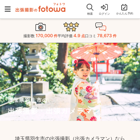
かんたん予約
検索
ログイン
170,000
4.9
78,673
撮影数
件
平均評価
点
口コミ
件
埼玉県羽生市の
出張撮影・出張カメラマン
埼玉県羽生市の出張撮影（出張カメラマン）なら