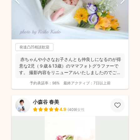
発達凸凹相談歓迎
赤ちゃんや小さなお子さんとも仲良しになるのが得
意な2児（９歳＆13歳）のママフォトグラファーで
す。 撮影内容をリニューアルいたしましたのでご案
内させ...
予約承諾率：
98%
最終アクティブ：
7日以上前
小森谷 春美
4.9
(
409
)
女性