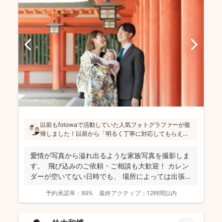
以前もfotowaで活動していた人気フォトグラファーが復
帰しました！以前から「明るく丁寧に対応してもらえ
た」「納品が早い」「赤ちゃんへの対応が優しく安心」
と好評です♪特にニューボーンフォトは様々な研修を受講
愛情が写真から溢れ出るような家族写真を撮影しま
し、クオリティ高いお写真をお届けされています(^^)
す。 飛び込みのご依頼・ご相談も大歓迎！ カレン
ダーが空いてない日時でも、 場所によっては出張で
き...
予約承諾率：
89%
最終アクティブ：
12時間以内