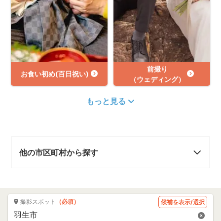
前撮り
お食い初め(百日祝い)
（ウェディング）
もっと見る
他の市区町村から探す
撮影スポット
（必須）
候補を表示/選択