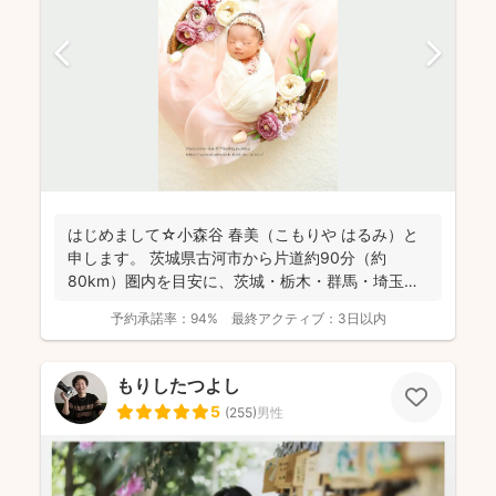
はじめまして☆小森谷 春美（こもりや はるみ）と
申します。 茨城県古河市から片道約90分（約
80km）圏内を目安に、茨城・栃木・群馬・埼玉
（一部）など北...
予約承諾率：
94%
最終アクティブ：
3日以内
もりしたつよし
5
(
255
)
男性