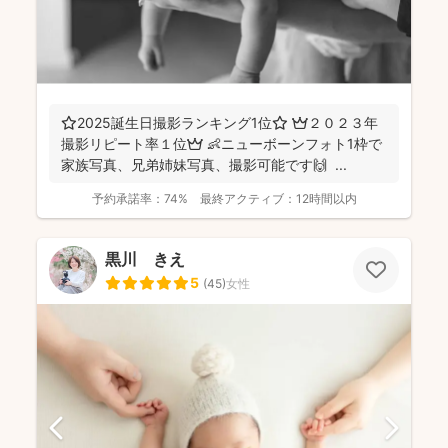
⭐️2025誕生日撮影ランキング1位⭐️ 👑２０２３年
撮影リピート率１位👑 👶ニューボーンフォト1枠で
家族写真、兄弟姉妹写真、撮影可能です🙌 ...
予約承諾率：
74%
最終アクティブ：
12時間以内
黒川 きえ
5
(
45
)
女性