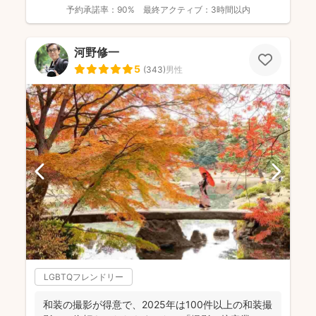
までに1...
予約承諾率：
90%
最終アクティブ：
3時間以内
河野修一
5
(
343
)
男性
LGBTQフレンドリー
和装の撮影が得意で、2025年は100件以上の和装撮