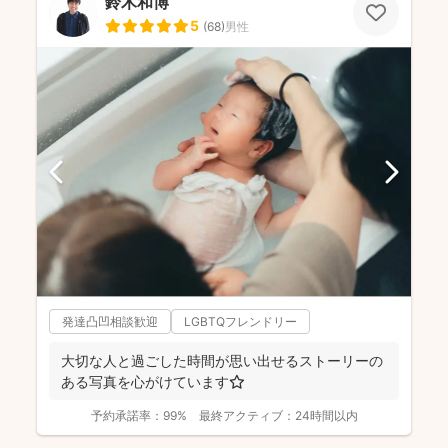
鈴木和博
5
(
68
)
男性
発達凸凹相談歓迎
LGBTQフレンドリー
大切な人と過ごした時間が思い出せるストーリーの
ある写真を心がけています⭐️
予約承諾率：
99%
最終アクティブ：
24時間以内