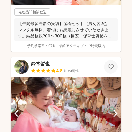
発達凸凹相談歓迎
【年間最多撮影の実績】産着セット（男女各2色）
レンタル無料。着付けも綺麗にさせていただきま
す。納品枚数200〜300枚（目安）保育士資格を持
つ妻の監修の下...
予約承諾率：
97%
最終アクティブ：
12時間以内
鈴木哲也
4.8
(
198
)
男性