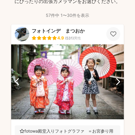
にぴったりの出張カメラマンをお選びください。
57件中 1〜30件を表示
フォトインデ まつおか
4.9
(
531
)
男性
⭐️fotowa殿堂入りフォトグラファ ＝お宮参り用