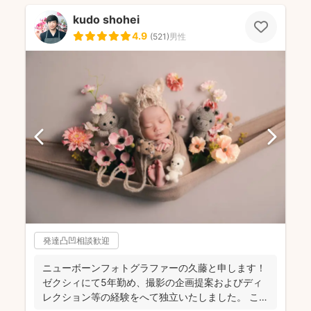
kudo shohei
4.9
(
521
)
男性
発達凸凹相談歓迎
ニューボーンフォトグラファーの久藤と申します！
ゼクシィにて5年勤め、撮影の企画提案およびディ
レクション等の経験をへて独立いたしました。 これ