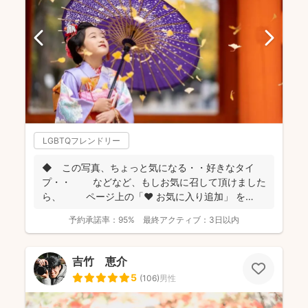
LGBTQフレンドリー
◆ この写真、ちょっと気になる・・好きなタイ
プ・・ などなど、もしお気に召して頂けました
ら、 ページ上の「❤ お気に入り追加」 を
...
予約承諾率：
95%
最終アクティブ：
3日以内
吉竹 恵介
5
(
106
)
男性