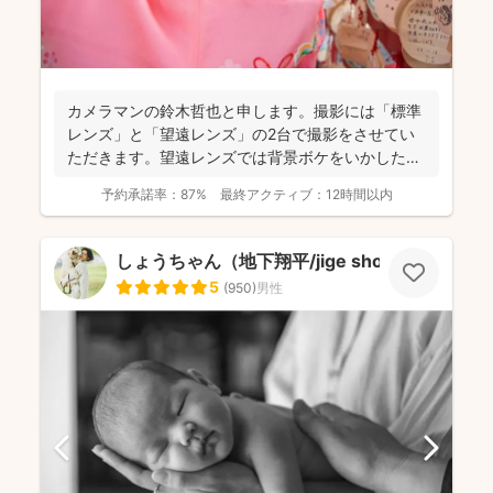
カメラマンの鈴木哲也と申します。撮影には「標準
レンズ」と「望遠レンズ」の2台で撮影をさせてい
ただきます。望遠レンズでは背景ボケをいかしたお
写真を撮影させて...
予約承諾率：
87%
最終アクティブ：
12時間以内
しょうちゃん（地下翔平/jige shohe）
5
(
950
)
男性