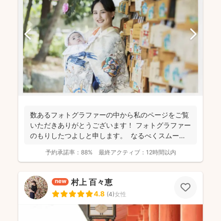
数あるフォトグラファーの中から私のページをご覧
いただきありがとうございます！ フォトグラファー
のもりしたつよしと申します。 なるべくスムーズ
に撮影...
予約承諾率：
88%
最終アクティブ：
12時間以内
村上 百々恵
new
4.8
(
4
)
女性