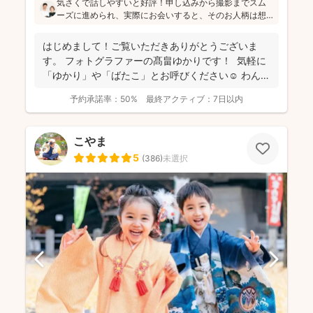
気さくで話しやすいと好評！申し込みから撮影までスム
ーズに進められ、実際にお会いすると、そのお人柄は想
像通り！というお声もたくさんとのこと(^^)ニューボーン
フォトの研修をしっかり受講され、ウェディング業界経
はじめまして！ご覧いただきありがとうございま
験もあり、赤ちゃんから大人まで安心してお写りいただ
す。 フォトグラファーの髙畠ゆかりです！ 気軽に
けます♪
「ゆかり」や「ばたこ」とお呼びください☺︎ わんぱ
く...
予約承諾率：
50%
最終アクティブ：
7日以内
こやま
5
(
386
)
未選択