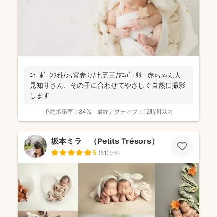
ﾆｭｰﾎﾞｰﾝﾌｫﾄ/お宮参り/七五三/ｱﾆﾊﾞｰｻﾘｰ 赤ちゃん人
見知りさん、その子に合わせてやさしく自然に撮影
します
予約承諾率：
84%
最終アクティブ：
12時間以内
坂本ミラ （Petits Trésors）
5
(
51
)
女性