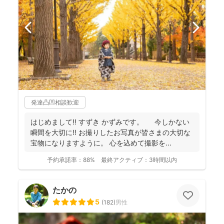
発達凸凹相談歓迎
はじめまして‼︎ すずき かずみです。 今しかない
瞬間を大切に‼︎ お撮りしたお写真が皆さまの大切な
宝物になりますように。 心を込めて撮影を...
予約承諾率：
88%
最終アクティブ：
3時間以内
たかの
5
(
182
)
男性