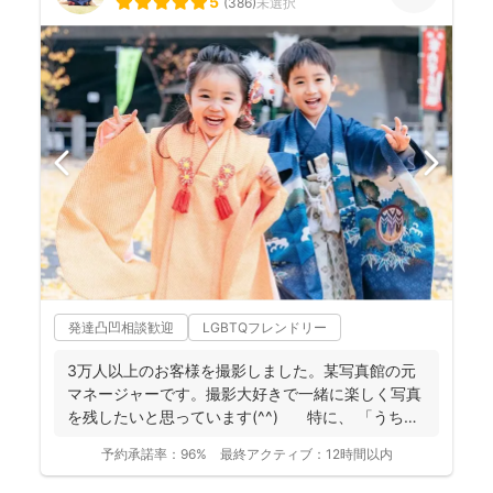
5
(
386
)
未選択
発達凸凹相談歓迎
LGBTQフレンドリー
3万人以上のお客様を撮影しました。某写真館の元
マネージャーです。撮影大好きで一緒に楽しく写真
を残したいと思っています(^^) 特に、 「うち
の...
予約承諾率：
96%
最終アクティブ：
12時間以内