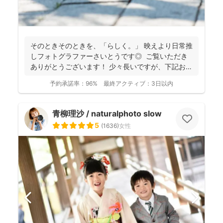
そのときそのときを、「らしく。」 映えより日常推
しフォトグラファーさいとうです◎ ご覧いただき
ありがとうございます！ 少々長いですが、下記お読
み...
予約承諾率：
96%
最終アクティブ：
3日以内
青柳理沙 / naturalphoto slow
5
(
1636
)
女性