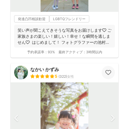
発達凸凹相談歓迎
LGBTQフレンドリー
笑い声が聞こえてきそうな写真をお届けします🧡 ご
家族さまの楽しい！嬉しい！幸せ！な瞬間を逃しま
せん🧡 ⁡ はじめまして！ フォトグラファーの池村
和...
予約承諾率：
93%
最終アクティブ：
3時間以内
なかい かずみ
5
(
322
)
女性