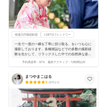
発達凸凹相談歓迎
LGBTQフレンドリー
一生で一度の一瞬を丁寧に切り取る、をいつも心に
撮影しております。各種雑誌などでの多数の撮影経
験を生かして、リラックスした中での自然体な姿の
お写真を、ベスト...
予約承諾率：
97%
最終アクティブ：
12時間以内
まつやまこはる
5
(
37
)
女性