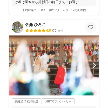
け着は画像から撮影日の前日までにお選び...
予約承諾率：
88%
最終アクティブ：
12時間以内
佐藤 ひろこ
4.9
(
70
)
女性
発達凸凹相談歓迎
LGBTQフレンドリー