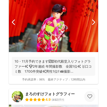
10・11月予約できます🍁🎖初代殿堂入りフォトグラ
ファー✨ 🏆2年連続 年間撮影数 全国1位✨ 🥇口コ
ミ数 1700件突破✨男性1位‼️ 📸撮影...
予約承諾率：
96%
最終アクティブ：
12時間以内
まろのすけフォトグラフィー
4.9
(
492
)
男性