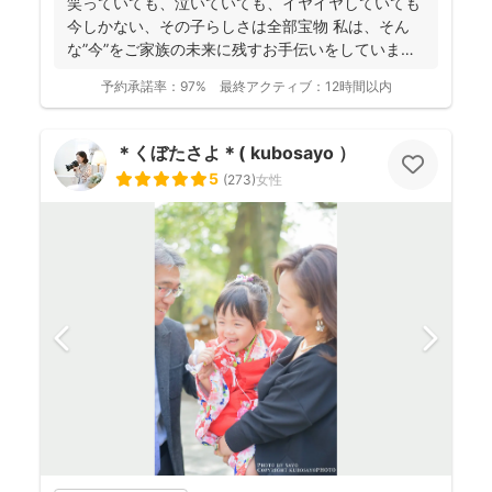
笑っていても、泣いていても、イヤイヤしていても
今しかない、その子らしさは全部宝物 私は、そん
な”今”をご家族の未来に残すお手伝いをしています
📸 ...
予約承諾率：
97%
最終アクティブ：
12時間以内
＊くぼたさよ＊( kubosayo ）
5
(
273
)
女性