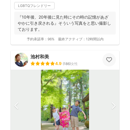
LGBTQフレンドリー
『10年後、20年後に見た時にその時の記憶があざ
やかに引き戻される』そういう写真をと思い撮影し
ております。
予約承諾率：
96%
最終アクティブ：
12時間以内
池村和美
4.9
(
186
)
女性