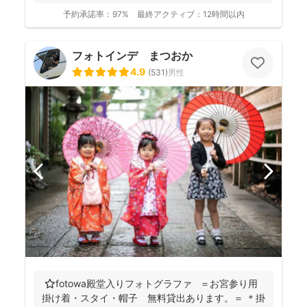
予約承諾率：
97%
最終アクティブ：
12時間以内
フォトインデ まつおか
4.9
(
531
)
男性
⭐️fotowa殿堂入りフォトグラファ ＝お宮参り用
掛け着・スタイ・帽子 無料貸出あります。＝ ＊掛