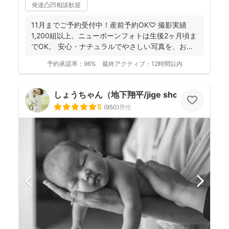
発達凸凹相談歓迎
11月までご予約受付中！産前予約OK♡ 撮影実績
1,200組以上。ニューボーンフォトは生後2ヶ月頃ま
でOK。 安心・ナチュラルでやさしい写真を、お子
さ...
予約承諾率：
96%
最終アクティブ：
12時間以内
しょうちゃん（地下翔平/jige shohe）
5
(
950
)
男性