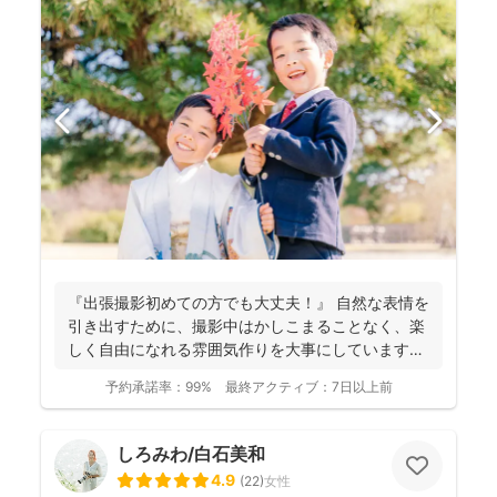
『出張撮影初めての方でも大丈夫！』 自然な表情を
引き出すために、撮影中はかしこまることなく、楽
しく自由になれる雰囲気作りを大事にしています＾
＾ こ...
予約承諾率：
99%
最終アクティブ：
7日以上前
しろみわ/白石美和
4.9
(
22
)
女性