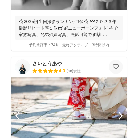
⭐️2025誕生日撮影ランキング1位⭐️ 👑２０２３年
撮影リピート率１位👑 👶ニューボーンフォト1枠で
家族写真、兄弟姉妹写真、撮影可能です🙌 ...
予約承諾率：
74%
最終アクティブ：
3時間以内
さいとうあや
4.9
(
68
)
女性