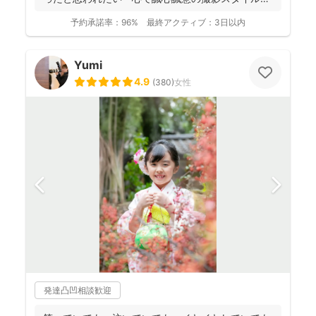
【納品枚数26...
予約承諾率：
96%
最終アクティブ：
3日以内
Yumi
4.9
(
380
)
女性
発達凸凹相談歓迎