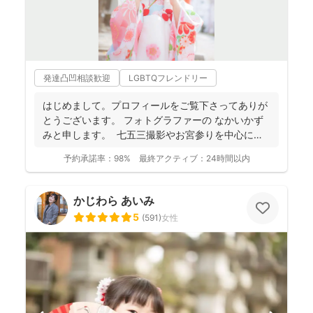
発達凸凹相談歓迎
LGBTQフレンドリー
はじめまして。プロフィールをご覧下さってありが
とうございます。 フォトグラファーの なかいかず
みと申します。 七五三撮影やお宮参りを中心に家
族写真...
予約承諾率：
98%
最終アクティブ：
24時間以内
かじわら あいみ
5
(
591
)
女性