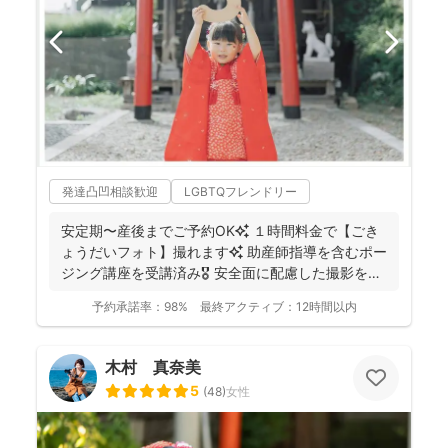
発達凸凹相談歓迎
LGBTQフレンドリー
安定期〜産後までご予約OK✨ １時間料金で【ごき
ょうだいフォト】撮れます✨ 助産師指導を含むポー
ジング講座を受講済み🎖️ 安全面に配慮した撮影を行
っ...
予約承諾率：
98%
最終アクティブ：
12時間以内
木村 真奈美
5
(
48
)
女性