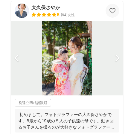
大久保さやか
5
(
94
)
女性
発達凸凹相談歓迎
初めまして。フォトグラファーの大久保さやかで
す。8歳から19歳の５人の子供達の母です。動き回
るお子さんを撮るのが大好きなフォトグラファーで
す！ . ...