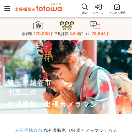
かんたん予約
検索
ログイン
170,000
4.9
78,644
撮影数
件
平均評価
点
口コミ
件
埼玉県越谷市
七五三の
出張撮影・出張カメラマン
埼玉県越谷市
の出張撮影（出張カメラマン）なら