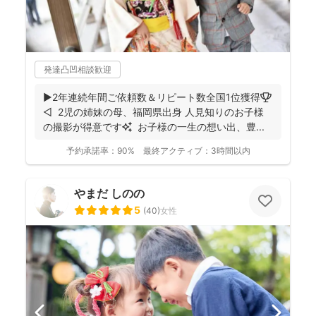
発達凸凹相談歓迎
▶︎2年連続年間ご依頼数＆リピート数全国1位獲得🏆
◁ 2児の姉妹の母、福岡県出身 人見知りのお子様
の撮影が得意です✨ お子様の一生の想い出、豊...
予約承諾率：
90%
最終アクティブ：
3時間以内
やまだ しのの
5
(
40
)
女性