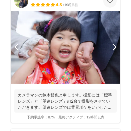
4.8
(
198
)
男性
カメラマンの鈴木哲也と申します。撮影には「標準
レンズ」と「望遠レンズ」の2台で撮影をさせてい
ただきます。望遠レンズでは背景ボケをいかしたお
写真を撮影させて...
予約承諾率：
87%
最終アクティブ：
12時間以内