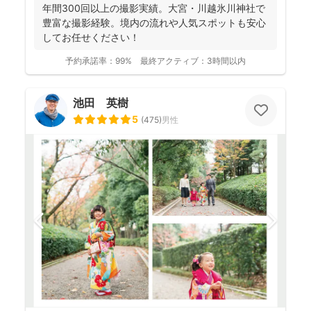
年間300回以上の撮影実績。大宮・川越氷川神社で
豊富な撮影経験。境内の流れや人気スポットも安心
してお任せください！
予約承諾率：
99%
最終アクティブ：
3時間以内
池田 英樹
5
(
475
)
男性