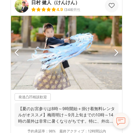
日村 健人（けんけん）
4.9
(
348
)
男性
発達凸凹相談歓迎
【夏のお宮参りは8時～9時開始＋掛け着無料レンタ
ルがオススメ】梅雨明け～9月上旬までの10時～14
時の屋外は非常に暑くなりがちです。特に、外出に
不慣れな赤...
予約承諾率：
98%
最終アクティブ：
12時間以内