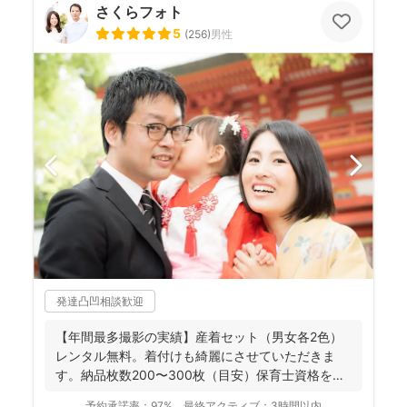
さくらフォト
5
(
256
)
男性
発達凸凹相談歓迎
【年間最多撮影の実績】産着セット（男女各2色）
レンタル無料。着付けも綺麗にさせていただきま
す。納品枚数200〜300枚（目安）保育士資格を持
つ妻の監修の下...
予約承諾率：
97%
最終アクティブ：
3時間以内