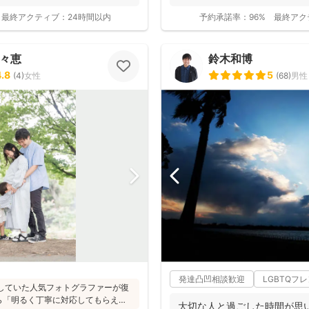
つい...
最終アクティブ：
24時間以内
予約承諾率：
96%
最終アク
百々恵
鈴木和博
4.8
5
(
4
)
女性
(
68
)
男性
発達凸凹相談歓迎
LGBTQフ
活動していた人気フォトグラファーが復
ら「明るく丁寧に対応してもらえ
大切な人と過ごした時間が思