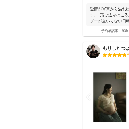
た」「納品が早い」
と好評です♪特にニ
愛情が写真から溢れ
し、クオリティ高いお
す。 飛び込みのご依
ダーが空いてない日時
き...
予約承諾率：
89%
もりしたつ