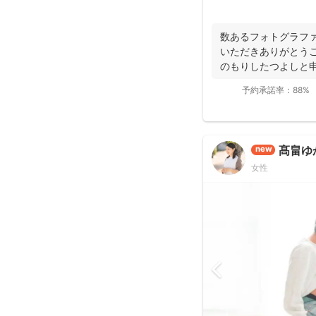
数あるフォトグラフ
いただきありがとうご
のもりしたつよしと
に撮影...
予約承諾率：
88%
髙畠ゆ
new
女性