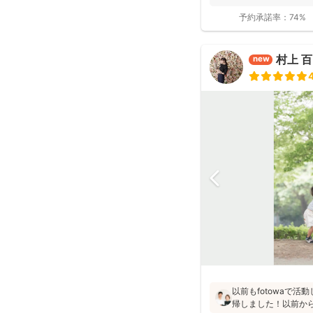
予約承諾率：
74%
村上 
new
以前もfotowaで
帰しました！以前か