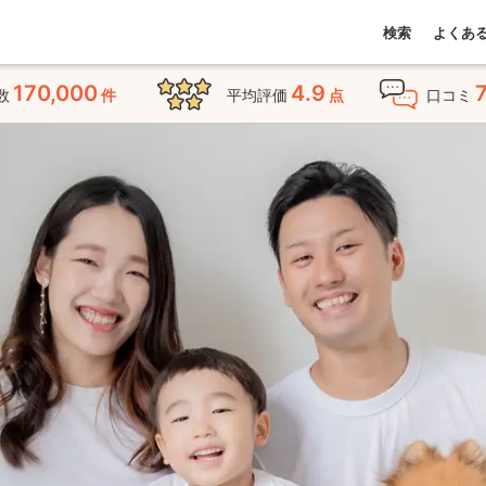
検索
よくあ
170,000
4.9
数
件
平均評価
点
口コミ