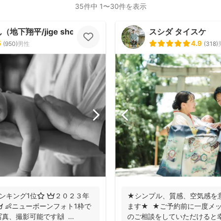
35件中 1〜30件を表示
地下翔平/jige shohe）
スシダ タイスケ
5
4.9
(
950
)
男性
(
318
)
ンキング1位⭐️ 👑２０２３年
★シンプル、質感、空気感を
 👶ニューボーンフォト1枠で
ます★ ★ご予約前に一度メ
、撮影可能です🙌 ...
のご相談をしていただけると