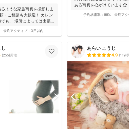
「赤ちゃんへの対応が優しく安心」
ある写真を心がけています⭐️
ューボーンフォトは様々な研修を受講
出るような家族写真を撮影しま
写真をお届けされています(^^)
頼・ご相談も大歓迎！ カレン
予約承諾率：
99%
最終アク
でも、 場所によっては出張で
最終アクティブ：
3日以内
よし
あらい こうじ
5
4.9
(
255
)
男性
(
119
)