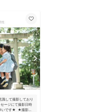
男性
意識して撮影しており
ッセージにて撮影日時
幸いです★ ★撮影に