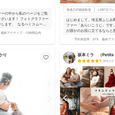
発達凸凹相談歓迎
LGBTQフ
ァーの中から私のページをご覧
ざいます！ フォトグラファー
はじめまして。埼玉県ふじみ
申します。 なるべくスムーズ
ファー「あらいこうじ」です
が誰かのお役に立てるならと思い
最終アクティブ：
12時間以内
ラファ...
予約承諾率：
97%
最終アク
かり
坂本ミラ （Petits 
5
(
51
)
女性