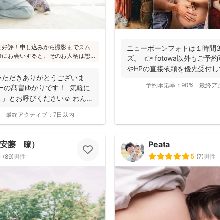
と好評！申し込みから撮影までスム
ニューボーンフォトは１時間
際にお会いすると、そのお人柄は想
ズ。 👉 fotowa以外もご予約可
たくさんとのこと(^^)ニューボーン
やHPの直接依頼を優先受付して
かり受講され、ウェディング業界経
いただきありがとうございま
から大人まで安心してお写りいただ
予約承諾率：
90%
最終ア
ーの髙畠ゆかりです！ 気軽に
」とお呼びください☺︎ わんぱ
最終アクティブ：
7日以内
o（安藤 瞭）
Peata
5
5
(
89
)
男性
(
7
)
男性