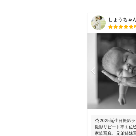
しょうちゃん（
⭐️2025誕生日撮影ラ
撮影リピート率１位👑
家族写真、兄弟姉妹写真