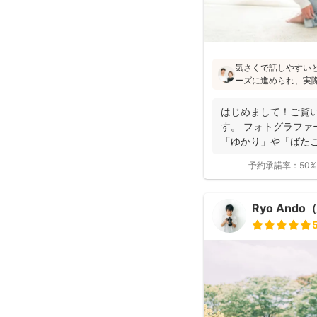
気さくで話しやすい
ーズに進められ、実
像通り！というお声も
フォトの研修をしっ
はじめまして！ご覧
験もあり、赤ちゃん
す。 フォトグラファ
けます♪
「ゆかり」や「ばたこ
く...
予約承諾率：
50%
Ryo And