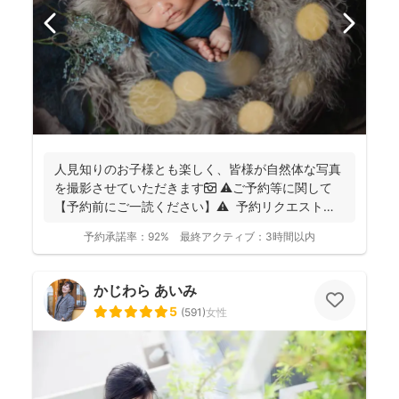
人見知りのお子様とも楽しく、皆様が自然体な写真
を撮影させていただきます📷 ⚠️ご予約等に関して
【予約前にご一読ください】⚠️ 予約リクエストの
前に...
予約承諾率：
92%
最終アクティブ：
3時間以内
かじわら あいみ
5
(
591
)
女性