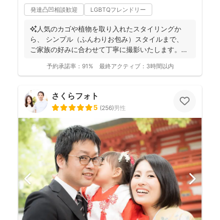
発達凸凹相談歓迎
LGBTQフレンドリー
✨人気のカゴや植物を取り入れたスタイリングか
ら、 シンプル（ふんわりお包み）スタイルまで、
ご家族の好みに合わせて丁寧に撮影いたします。
（生後2か...
予約承諾率：
91%
最終アクティブ：
3時間以内
さくらフォト
5
(
256
)
男性