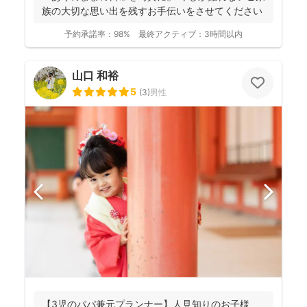
族の大切な思い出を残すお手伝いをさせてください
予約承諾率：
98%
最終アクティブ：
3時間以内
山口 和裕
5
(
3
)
男性
【3児のパパ兼元プランナー】人見知りのお子様