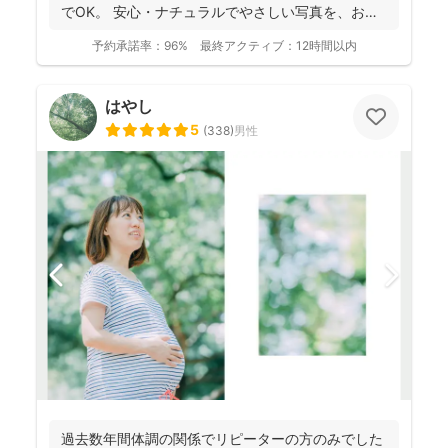
でOK。 安心・ナチュラルでやさしい写真を、お子
さ...
予約承諾率：
96%
最終アクティブ：
12時間以内
はやし
5
(
338
)
男性
過去数年間体調の関係でリピーターの方のみでした