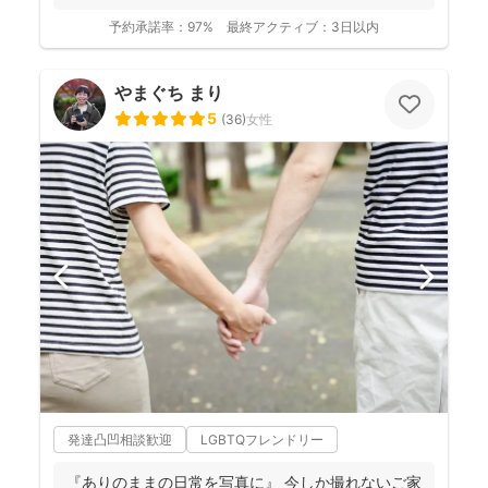
予約承諾率：
97%
最終アクティブ：
3日以内
やまぐち まり
5
(
36
)
女性
発達凸凹相談歓迎
LGBTQフレンドリー
『ありのままの日常を写真に』 今しか撮れないご家