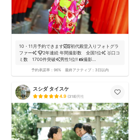
10・11月予約できます🍁🎖初代殿堂入りフォトグラ
ファー✨ 🏆2年連続 年間撮影数 全国1位✨ 🥇口コ
ミ数 1700件突破✨男性1位‼️ 📸撮影...
予約承諾率：
96%
最終アクティブ：
3日以内
スシダ タイスケ
4.9
(
318
)
男性