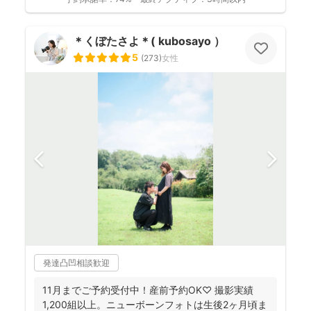
＊くぼたさよ＊( kubosayo ）
5
(
273
)
女性
発達凸凹相談歓迎
11月までご予約受付中！産前予約OK♡ 撮影実績
1,200組以上。ニューボーンフォトは生後2ヶ月頃ま