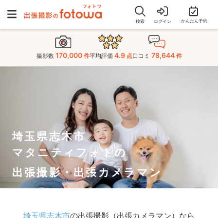
かんたん予約
検索
ログイン
170,000
4.9
78,644
撮影数
件
平均評価
点
口コミ
件
埼玉県志木市
マタニティフォトの
出張撮影・出張カメラマン
埼玉県志木市
の出張撮影（出張カメラマン）なら