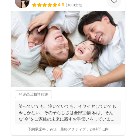
4.9
(
380
)
女性
発達凸凹相談歓迎
笑っていても、泣いていても、イヤイヤしていても
今しかない、その子らしさは全部宝物 私は、そん
な”今”をご家族の未来に残すお手伝いをしています
📸 ...
予約承諾率：
97%
最終アクティブ：
24時間以内