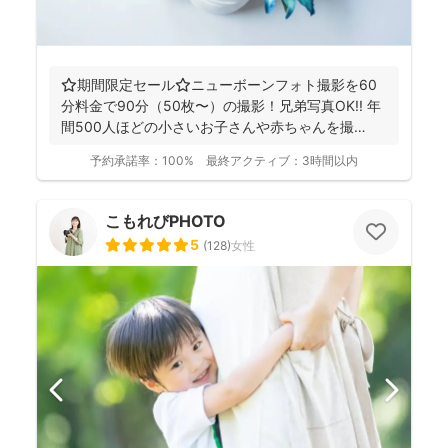
⭐️期間限定セール⭐️ニューボーンフォト撮影を60
分料金で90分（50枚〜）の撮影！兄弟写真OK!! 年
間500人ほどの小さいお子さんや赤ちゃんを撮
影！...
予約承諾率：
100%
最終アクティブ：
3時間以内
こもれびPHOTO
5
(
128
)
女性