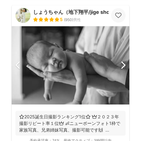
しょうちゃん（地下翔平/jige shohe）
5
(
950
)
男性
⭐️2025誕生日撮影ランキング1位⭐️ 👑２０２３年
撮影リピート率１位👑 👶ニューボーンフォト1枠で
家族写真、兄弟姉妹写真、撮影可能です🙌 ...
予約承諾率：
74%
最終アクティブ：
3時間以内