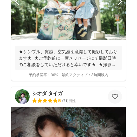
★シンプル、質感、空気感を意識して撮影しており
ます★ ★ご予約前に一度メッセージにて撮影日時
のご相談をしていただけると幸いです★ ★撮影に
つい...
予約承諾率：
96%
最終アクティブ：
3時間以内
シオダ タイガ
5
(
71
)
男性