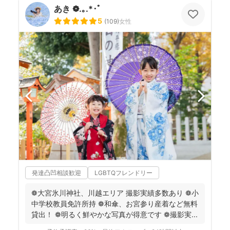
あき ❁.｡.*･ﾟ
5
(
109
)
女性
発達凸凹相談歓迎
LGBTQフレンドリー
❁大宮氷川神社、川越エリア 撮影実績多数あり ❁小
中学校教員免許所持 ❁和傘、お宮参り産着など無料
貸出！ ❁明るく鮮やかな写真が得意です ❁撮影実...