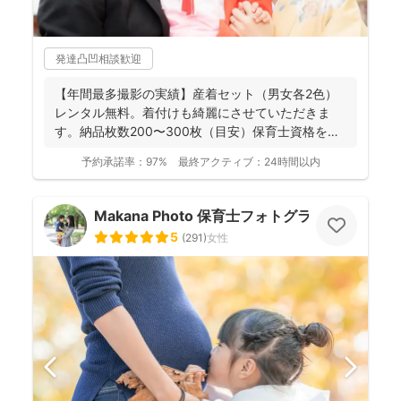
発達凸凹相談歓迎
【年間最多撮影の実績】産着セット（男女各2色）
レンタル無料。着付けも綺麗にさせていただきま
す。納品枚数200〜300枚（目安）保育士資格を持
つ妻の監修の下...
予約承諾率：
97%
最終アクティブ：
24時間以内
Makana Photo 保育士フォトグラファー
5
(
291
)
女性