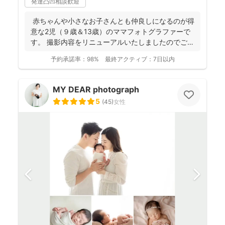
発達凸凹相談歓迎
赤ちゃんや小さなお子さんとも仲良しになるのが得
意な2児（９歳＆13歳）のママフォトグラファーで
す。 撮影内容をリニューアルいたしましたのでご案
内させ...
予約承諾率：
98%
最終アクティブ：
7日以内
MY DEAR photograph
5
(
45
)
女性