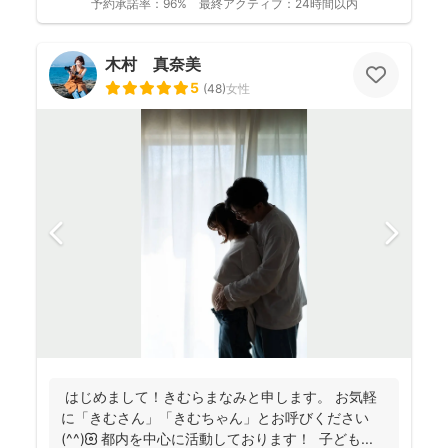
予約承諾率：
96%
最終アクティブ：
24時間以内
木村 真奈美
5
(
48
)
女性
はじめまして！きむらまなみと申します。 お気軽
に「きむさん」「きむちゃん」とお呼びください
(^^)🌼 都内を中心に活動しております！ 子ども...