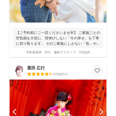
【ご予約前にご一読くださいませ🌸】 ご家族ごとの
空気感を大切に、背伸びしない「今の幸せ」を丁寧
に切り取ります。 そのご家族にしかない「色」や、
ふとした...
予約承諾率：
81%
最終アクティブ：
7日以内
栗田 広行
5
(
1708
)
男性