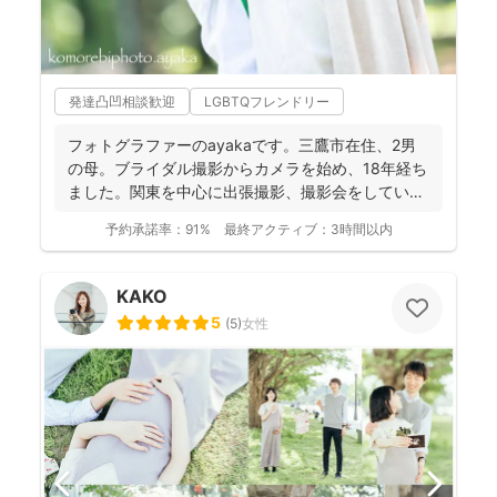
発達凸凹相談歓迎
LGBTQフレンドリー
フォトグラファーのayakaです。三鷹市在住、2男
の母。ブライダル撮影からカメラを始め、18年経ち
ました。関東を中心に出張撮影、撮影会をしていま
す。 ...
予約承諾率：
91%
最終アクティブ：
3時間以内
KAKO
5
(
5
)
女性