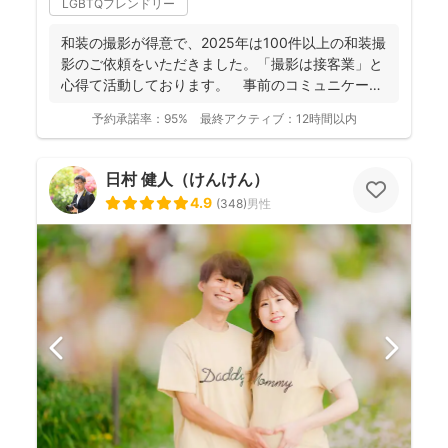
LGBTQフレンドリー
和装の撮影が得意で、2025年は100件以上の和装撮
影のご依頼をいただきました。「撮影は接客業」と
心得て活動しております。 事前のコミュニケーシ
ョンにより...
予約承諾率：
95%
最終アクティブ：
12時間以内
日村 健人（けんけん）
4.9
(
348
)
男性