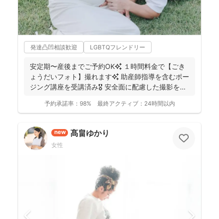
発達凸凹相談歓迎
LGBTQフレンドリー
安定期〜産後までご予約OK✨ １時間料金で【ごき
ょうだいフォト】撮れます✨ 助産師指導を含むポー
ジング講座を受講済み🎖️ 安全面に配慮した撮影を行
っ...
予約承諾率：
98%
最終アクティブ：
24時間以内
髙畠ゆかり
new
女性