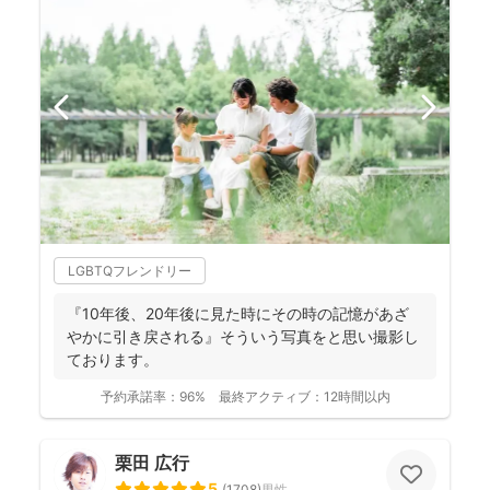
LGBTQフレンドリー
『10年後、20年後に見た時にその時の記憶があざ
やかに引き戻される』そういう写真をと思い撮影し
ております。
予約承諾率：
96%
最終アクティブ：
12時間以内
栗田 広行
5
(
1708
)
男性