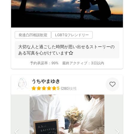
発達凸凹相談歓迎
LGBTQフレンドリー
大切な人と過ごした時間が思い出せるストーリーの
ある写真を心がけています⭐️
予約承諾率：
99%
最終アクティブ：
3日以内
うちやまゆき
5
(
280
)
女性