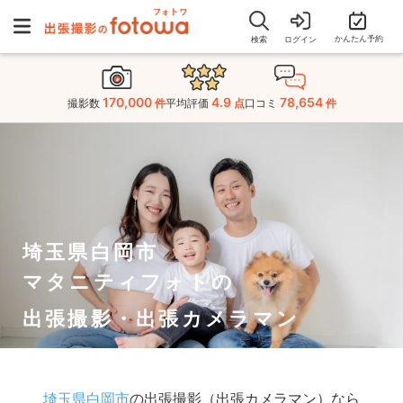
かんたん予約
検索
ログイン
170,000
4.9
78,654
撮影数
件
平均評価
点
口コミ
件
埼玉県白岡市
マタニティフォトの
出張撮影・出張カメラマン
埼玉県白岡市
の出張撮影（出張カメラマン）なら