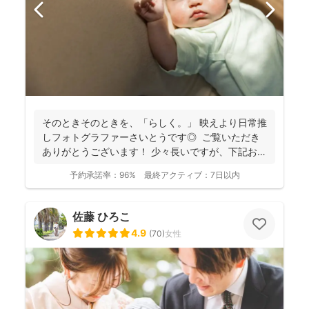
そのときそのときを、「らしく。」 映えより日常推
しフォトグラファーさいとうです◎ ご覧いただき
ありがとうございます！ 少々長いですが、下記お読
み...
予約承諾率：
96%
最終アクティブ：
7日以内
佐藤 ひろこ
4.9
(
70
)
女性