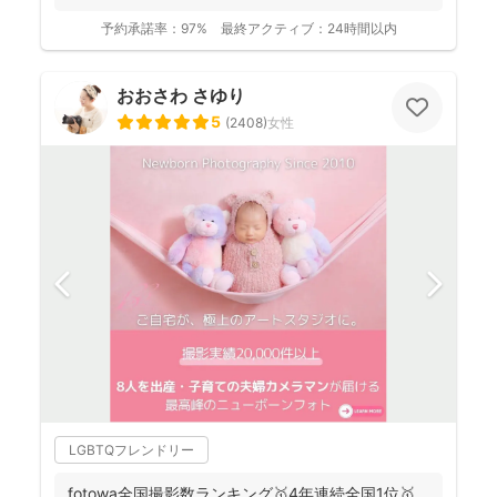
ラファ...
予約承諾率：
97%
最終アクティブ：
24時間以内
おおさわ さゆり
5
(
2408
)
女性
LGBTQフレンドリー
fotowa全国撮影数ランキング🥇4年連続全国1位🥇