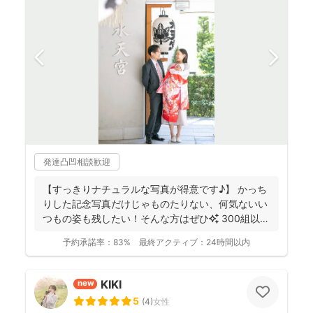
発達凸凹相談歓迎
【すっきりナチュラルな写真が得意です♪】 かっち
りした記念写真だけじゃものたりない、何気ないい
つもの姿も残したい！そんな方はぜひ✨️ 300組以上
のご...
予約承諾率：
83%
最終アクティブ：
24時間以内
KIKI
new
5
(
4
)
女性