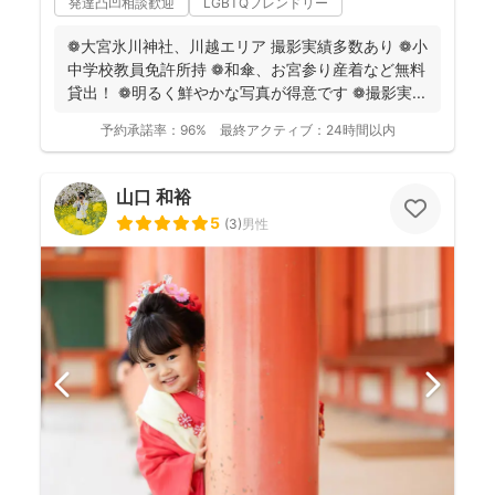
発達凸凹相談歓迎
LGBTQフレンドリー
❁大宮氷川神社、川越エリア 撮影実績多数あり ❁小
中学校教員免許所持 ❁和傘、お宮参り産着など無料
貸出！ ❁明るく鮮やかな写真が得意です ❁撮影実...
予約承諾率：
96%
最終アクティブ：
24時間以内
山口 和裕
5
(
3
)
男性