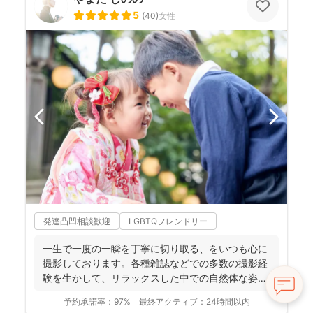
5
(
40
)
女性
発達凸凹相談歓迎
LGBTQフレンドリー
一生で一度の一瞬を丁寧に切り取る、をいつも心に
撮影しております。各種雑誌などでの多数の撮影経
験を生かして、リラックスした中での自然体な姿の
お写真を、ベスト...
予約承諾率：
97%
最終アクティブ：
24時間以内