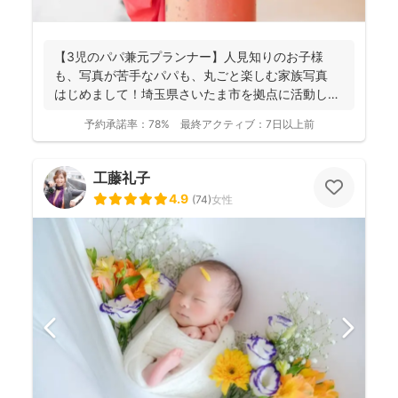
【3児のパパ兼元プランナー】人見知りのお子様
も、写真が苦手なパパも、丸ごと楽しむ家族写真
はじめまして！埼玉県さいたま市を拠点に活動して
おります、フ...
予約承諾率：
78%
最終アクティブ：
7日以上前
工藤礼子
4.9
(
74
)
女性