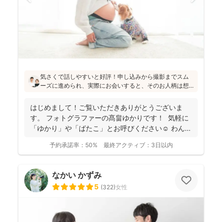
気さくで話しやすいと好評！申し込みから撮影までスム
ーズに進められ、実際にお会いすると、そのお人柄は想
像通り！というお声もたくさんとのこと(^^)ニューボーン
フォトの研修をしっかり受講され、ウェディング業界経
はじめまして！ご覧いただきありがとうございま
験もあり、赤ちゃんから大人まで安心してお写りいただ
す。 フォトグラファーの髙畠ゆかりです！ 気軽に
けます♪
「ゆかり」や「ばたこ」とお呼びください☺︎ わんぱ
く...
予約承諾率：
50%
最終アクティブ：
3日以内
なかい かずみ
5
(
322
)
女性