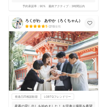
予約承諾率：
90%
最終アクティブ：
3時間以内
ろくがわ あやか（ろくちゃん）
5
(
215
)
女性
発達凸凹相談歓迎
LGBTQフレンドリー
産着の貸し出しを始めました！ お宮参り撮影を希望