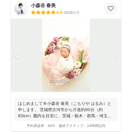
小森谷 春美
4.9
(
409
)
女性
はじめまして☆小森谷 春美（こもりや はるみ）と
申します。 茨城県古河市から片道約90分（約
80km）圏内を目安に、茨城・栃木・群馬・埼玉
（一部）など北...
予約承諾率：
94%
最終アクティブ：
24時間以内