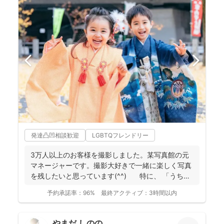
発達凸凹相談歓迎
LGBTQフレンドリー
3万人以上のお客様を撮影しました。某写真館の元
マネージャーです。撮影大好きで一緒に楽しく写真
を残したいと思っています(^^) 特に、 「うち
の...
予約承諾率：
96%
最終アクティブ：
3時間以内
やまだ しのの