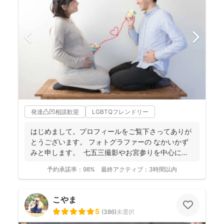
発達凸凹相談歓迎
LGBTQフレンドリー
はじめまして。プロフィールをご覧下さってありが
とうございます。 フォトグラファーの なかいかず
みと申します。 七五三撮影やお宮参りを中心に家
族写真...
予約承諾率：
98%
最終アクティブ：
3時間以内
こやま
5
(
386
)
未選択