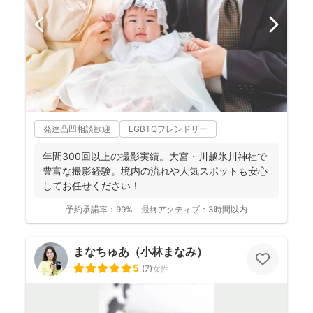
発達凸凹相談歓迎
LGBTQフレンドリー
年間300回以上の撮影実績。大宮・川越氷川神社で
豊富な撮影経験。境内の流れや人気スポットも安心
してお任せください！
予約承諾率：
99%
最終アクティブ：
3時間以内
まなちゅあ（小林まなみ）
5
(
7
)
女性