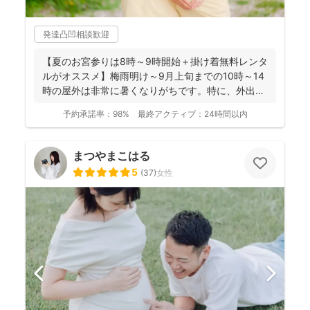
発達凸凹相談歓迎
【夏のお宮参りは8時～9時開始＋掛け着無料レンタ
ルがオススメ】梅雨明け～9月上旬までの10時～14
時の屋外は非常に暑くなりがちです。特に、外出に
不慣れな赤...
予約承諾率：
98%
最終アクティブ：
24時間以内
まつやまこはる
5
(
37
)
女性