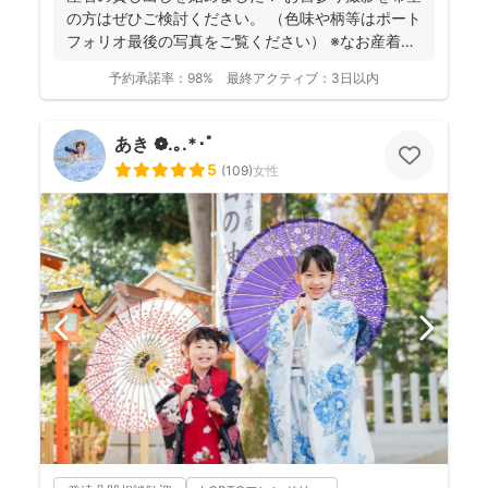
の方はぜひご検討ください。 （色味や柄等はポート
フォリオ最後の写真をご覧ください） ※なお産着は
撮影...
予約承諾率：
98%
最終アクティブ：
3日以内
あき ❁.｡.*･ﾟ
5
(
109
)
女性