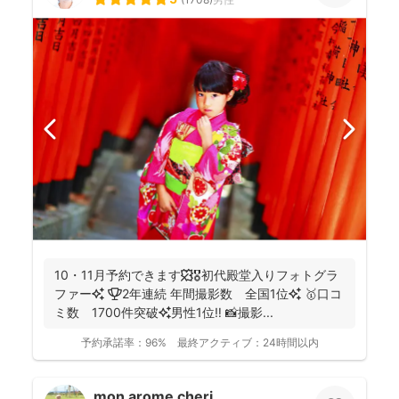
10・11月予約できます🍁🎖初代殿堂入りフォトグラ
ファー✨ 🏆2年連続 年間撮影数 全国1位✨ 🥇口コ
ミ数 1700件突破✨男性1位‼️ 📸撮影...
予約承諾率：
96%
最終アクティブ：
24時間以内
mon arome cheri