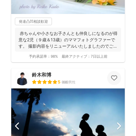
発達凸凹相談歓迎
赤ちゃんや小さなお子さんとも仲良しになるのが得
意な2児（９歳＆13歳）のママフォトグラファーで
す。 撮影内容をリニューアルいたしましたのでご案
内させ...
予約承諾率：
98%
最終アクティブ：
7日以上前
鈴木和博
5
(
68
)
男性