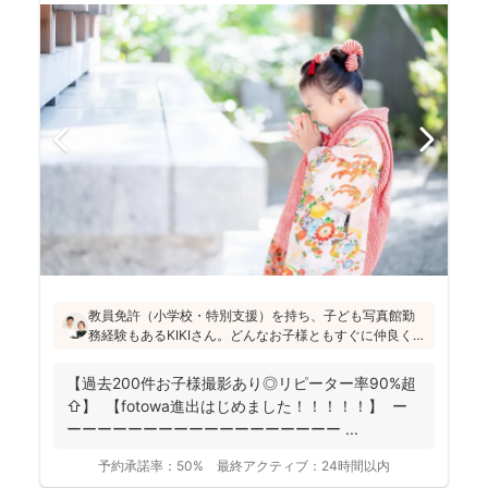
教員免許（小学校・特別支援）を持ち、子ども写真館勤
務経験もあるKIKIさん。どんなお子様ともすぐに仲良くな
れる安心感があります！会話や遊びを通して自然な笑顔
を引き出し、日々成長している大切な瞬間を写真に記録
【過去200件お子様撮影あり◎リピーター率90%超
することを大切にされています(^^)
⇧】 【fotowa進出はじめました！！！！！】 ー
ーーーーーーーーーーーーーーーーーー ...
予約承諾率：
50%
最終アクティブ：
24時間以内