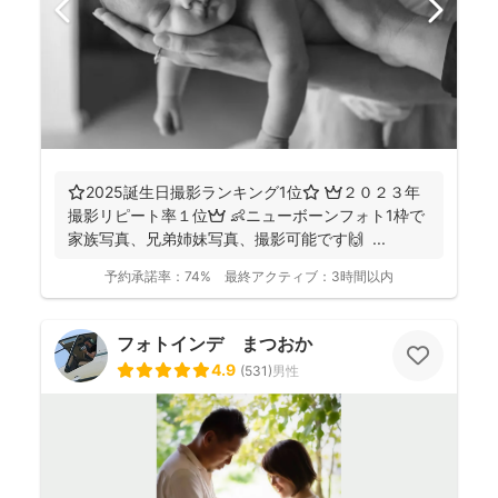
⭐️2025誕生日撮影ランキング1位⭐️ 👑２０２３年
撮影リピート率１位👑 👶ニューボーンフォト1枠で
家族写真、兄弟姉妹写真、撮影可能です🙌 ...
予約承諾率：
74%
最終アクティブ：
3時間以内
フォトインデ まつおか
4.9
(
531
)
男性