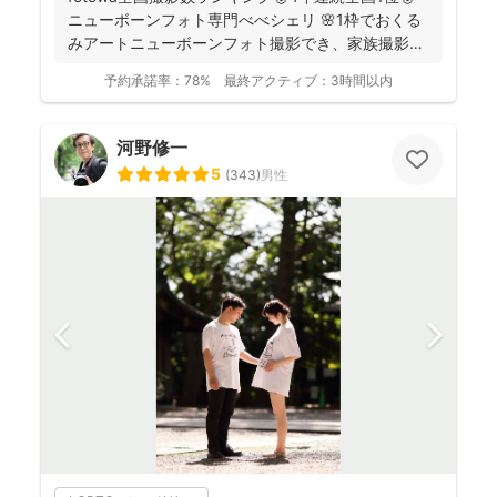
ニューボーンフォト専門べべシェリ 🌸1枠でおくる
みアートニューボーンフォト撮影でき、家族撮影お
選...
予約承諾率：
78%
最終アクティブ：
3時間以内
河野修一
5
(
343
)
男性