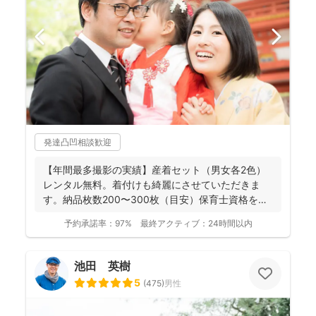
発達凸凹相談歓迎
【年間最多撮影の実績】産着セット（男女各2色）
レンタル無料。着付けも綺麗にさせていただきま
す。納品枚数200〜300枚（目安）保育士資格を持
つ妻の監修の下...
予約承諾率：
97%
最終アクティブ：
24時間以内
池田 英樹
5
(
475
)
男性