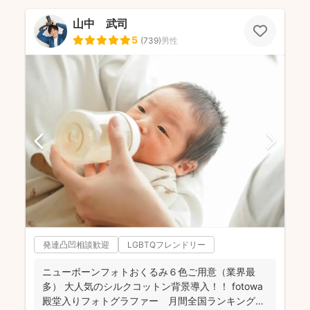
山中 武司
5
(
739
)
男性
発達凸凹相談歓迎
LGBTQフレンドリー
ニューボーンフォトおくるみ６色ご用意（業界最
多） 大人気のシルクコットン背景導入！！ fotowa
殿堂入りフォトグラファー 月間全国ランキング１