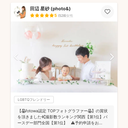
田辺 星砂 (photo&)
5
(
528
)
女性
LGBTQフレンドリー
【🌷fotowa認定 TOPフォトグラファー🌷】の賞状
を頂きました✨撮影数ランキング関西【第1位】バ
ースデー部門全国【第1位】 ⚠️予約申請をお...