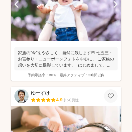
家族の“今”をやさしく、自然に残します🌸 七五三・
お宮参り・ニューボーンフォトを中心に、 ご家族の
想いを大切に撮影しています。 はじめまして。
カ...
予約承諾率：
80%
最終アクティブ：
3時間以内
ゆーすけ
4.9
(
151
)
男性