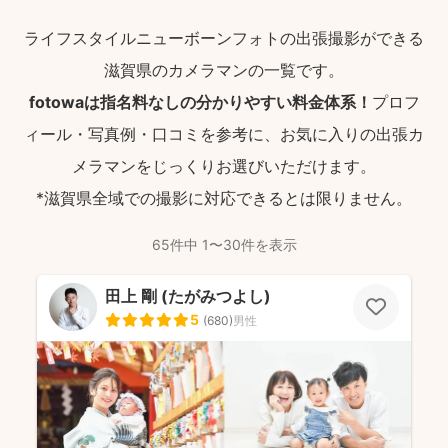
ライフスタイルニューボーンフォトの出張撮影ができる
滋賀県のカメラマンの一覧です。
fotowaは指名料なしの分かりやすい料金体系！
プロフ
ィール・写真例・口コミを参考に、お気に入りの出張カ
メラマンをじっくりお選びいただけます。
*滋賀県全域での撮影に対応できるとは限りません。
65件中 1〜30件を表示
田上 剛 (たがみつよし)
5
(
680
)
男性