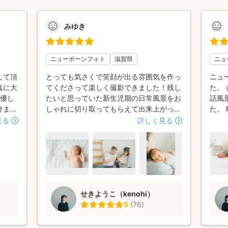
みゆき
ニューボーンフォト
滋賀県
ニュ
して頂
とっても気さくで笑顔が出る雰囲気を作っ
ニュ
真に大
てくださって楽しく撮影できました！残し
た。
く優し
たいと思っていた新生児期の日常風景をお
話風
けまし
しゃれに切り取ってもらえて出来上がった
た。
んに懐
写真に大満足です♪沐浴や授乳風景など、
日常
見る
詳しく見る
合図を
なかなか残せない場面も撮ってもらうこと
す。
があれ
ができてとても嬉しいです。自然体の家族
ゃん
写真を希望する方にはとっても合うカメラ
てい
マンの方だと思います⭐︎また節目にはお願
ち位
いしたいと思っています！
した
まし
せきようこ（kenohi）
上で
5
(
76
)
気の
整も
たい