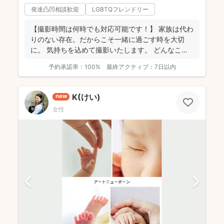
発達凸凹相談歓迎
LGBTQフレンドリー
【撮影時間は何時でも対応可能です！】 家族は代わ
りのない存在。だからこそ一緒に過ごす時を大切
に。 気持ちを込めて撮影いたします。 どんなこと
でもお気...
予約承諾率：
100%
最終アクティブ：
7日以内
K(けい)
new
女性