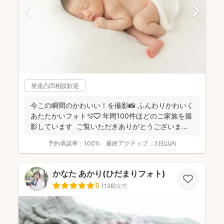
発達凸凹相談歓迎
今この瞬間のかわいい！を撮影📸 ふんわりかわいく
あたたかいフォト🫧🤍 年間100件ほどのご家族を撮
影しています ご覧いただきありがとうございま
す...
予約承諾率：
100%
最終アクティブ：
3日以内
かなた あかり(ひだまりフォト)
5
(
136
)
女性