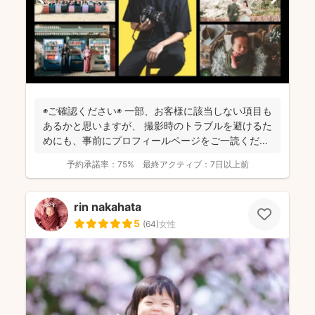
◉ご確認ください◉ 一部、お客様に該当しない項目も
あるかと思いますが、 撮影時のトラブルを避けるた
めにも、事前にプロフィールページをご一読くださ
います...
予約承諾率：
75%
最終アクティブ：
7日以上前
rin nakahata
5
(
64
)
女性