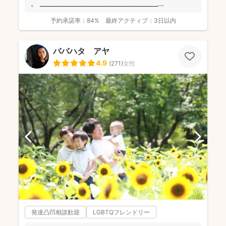
。 _______________________________________...
予約承諾率：
84%
最終アクティブ：
3日以内
ババハタ アヤ
4.9
(
271
)
女性
発達凸凹相談歓迎
LGBTQフレンドリー