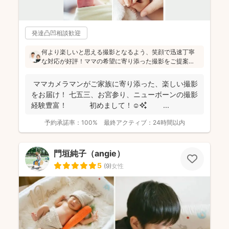
発達凸凹相談歓迎
何より楽しいと思える撮影となるよう、笑顔で迅速丁寧
な対応が好評！ママの希望に寄り添った撮影をご提案
し、あとから「こうだったら良かったのにな」と思わな
いで済むように、お心がけていらっしゃいます
ママカメラマンがご家族に寄り添った、楽しい撮影
(^^)fotowaに加わる前から撮影経験も豊富なので、お子
をお届け！ 七五三、お宮参り、ニューボーンの撮影
さんの対応もお任せください！
経験豊富！ 初めまして！☺️✨ ...
予約承諾率：
100%
最終アクティブ：
24時間以内
門垣純子（angie）
5
(
9
)
女性