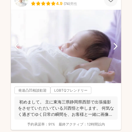
4.9
(
74
)
男性
発達凸凹相談歓迎
LGBTQフレンドリー
初めまして。 主に東海三県静岡県西部で出張撮影
をさせていただいている川西悟と申します。 何気な
く過ぎてゆく日常の瞬間を、お客様と一緒に画像と
して残...
予約承諾率：
91%
最終アクティブ：
12時間以内