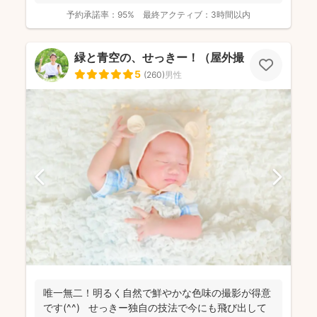
位獲得...
予約承諾率：
95%
最終アクティブ：
3時間以内
緑と青空の、せっきー！（屋外撮影もお任せ🌟
5
(
260
)
男性
唯一無二！明るく自然で鮮やかな色味の撮影が得意
です(^^) せっきー独自の技法で今にも飛び出して