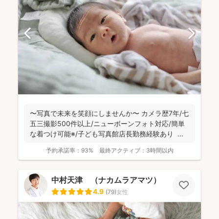
〜写真で未来を笑顔にしませんか〜 カメラ歴7年/七
五三撮影500件以上/ニューボーンフォト対応/簡単
な着つけ可能※/子ども写真館店長勤務経験あり ...
予約承諾率：
93%
最終アクティブ：
3時間以内
中村天津 （ナカムラアマツ）
4.9
(
79
)
女性