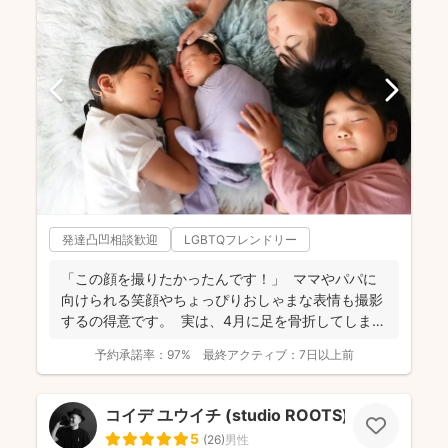
発達凸凹相談歓迎
LGBTQフレンドリー
「この顔を撮りたかったんです！」 ママやパパに
向けられる笑顔やちょっぴりおしゃまな表情も撮影
するの得意です。 実は、4月に足を骨折してしま
い、...
予約承諾率：
97%
最終アクティブ：
7日以上前
コイデ ユウイチ (studio ROOTS)
5
(
26
)
男性