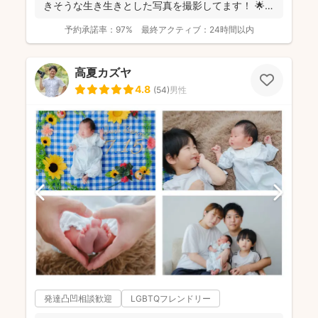
きそうな生き生きとした写真を撮影してます！ 🌟屋
外撮...
予約承諾率：
97%
最終アクティブ：
24時間以内
高夏カズヤ
4.8
(
54
)
男性
発達凸凹相談歓迎
LGBTQフレンドリー