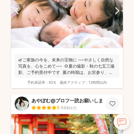
🌿ご家族の今を、未来の宝物に ──やさしく自然な
写真を、心をこめて── 🌻夏の撮影・秋の七五三撮
影、ご予約受付中です 夏の時期は、お宮参り、...
予約承諾率：
83%
最終アクティブ：
12時間以内
あやぽむ@プロフ一読お願いします⭕️
5
(
133
)
女性