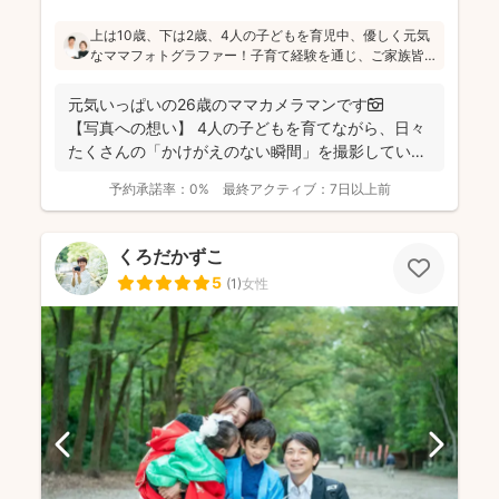
上は10歳、下は2歳、4人の子どもを育児中、優しく元気
なママフォトグラファー！子育て経験を通じ、ご家族皆
さんが一緒に写ってる素敵な写真を残したいという気持
ちを大切にしています！お子さんに無理がないよう、お
元気いっぱいの26歳のママカメラマンです📷
喋りしながら楽しく撮影していきます(^^)
【写真への想い】 4人の子どもを育てながら、日々
たくさんの「かけがえのない瞬間」を撮影してい
ま...
予約承諾率：
0%
最終アクティブ：
7日以上前
くろだかずこ
5
(
1
)
女性