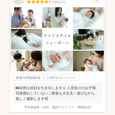
5
(
132
)
女性
発達凸凹相談歓迎
LGBTQフレンドリー
📸自然な笑顔を引き出します☺️ 人見知りのお子様、
写真慣れしていないご家族も大丈夫！遊びながら、
楽しく撮影します✨
予約承諾率：
93%
最終アクティブ：
3時間以内