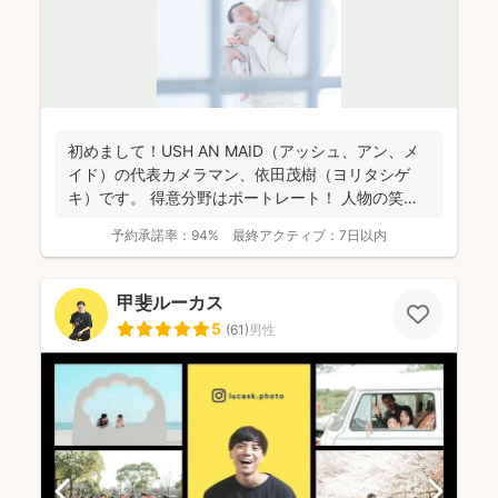
初めまして！USH AN MAID（アッシュ、アン、メ
イド）の代表カメラマン、依田茂樹（ヨリタシゲ
キ）です。 得意分野はポートレート！ 人物の笑顔
を引...
予約承諾率：
94%
最終アクティブ：
7日以内
甲斐ルーカス
5
(
61
)
男性