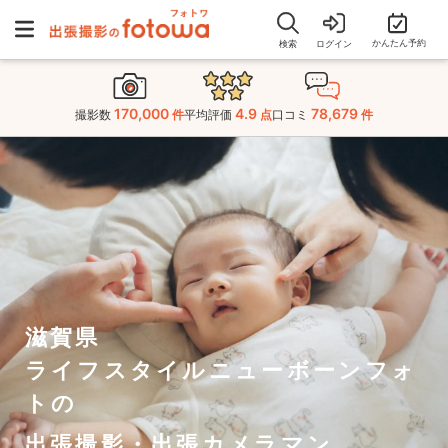
かんたん予約
検索
ログイン
170,000
4.9
78,679
撮影数
件
平均評価
点
口コミ
件
滋賀県
ライフスタイルニューボーンフォ
トの
出張撮影・出張カメラマン