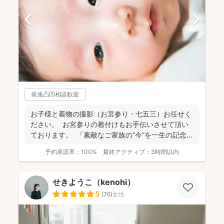
発達凸凹相談歓迎
お子様と着物の撮影（お宮参り・七五三）お任せく
ださい。 お宮参りの着付けもお手伝いさせて頂い
ております。 「素敵なご家族の“今”を一生の記念
に...
予約承諾率：
100%
最終アクティブ：
3時間以内
せきようこ（kenohi）
5
(
76
)
女性