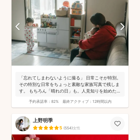
「忘れてしまわないように撮る」 日常こそが特別。
その特別な日常をちょっと素敵な家族写真で残しま
す。 もちろん「晴れの日」も。人見知りを始めた
り、ぜんぜ...
予約承諾率：
82%
最終アクティブ：
12時間以内
上野明季
5
(
554
)
女性