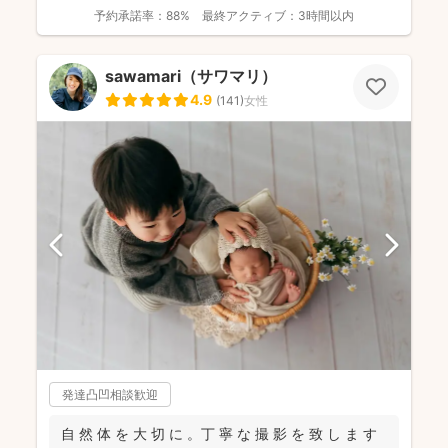
予約承諾率：
88%
最終アクティブ：
3時間以内
sawamari（サワマリ）
4.9
(
141
)
女性
発達凸凹相談歓迎
自 然 体 を 大 切 に 。丁 寧 な 撮 影 を 致 し ま す