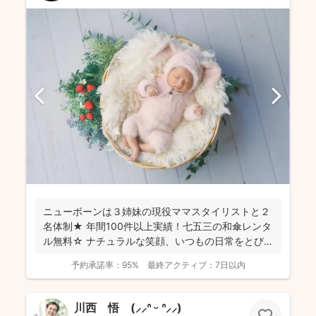
ニューボーンは３姉妹の現役ママスタイリストと２
名体制★ 年間100件以上実績！七五三の和傘レンタ
ル無料☆ ナチュラルな笑顔、いつもの日常をとび
きり素敵...
予約承諾率：
95%
最終アクティブ：
7日以内
川西 悟 (⸝⸝ᐢ ᵕ ᐢ⸝⸝)