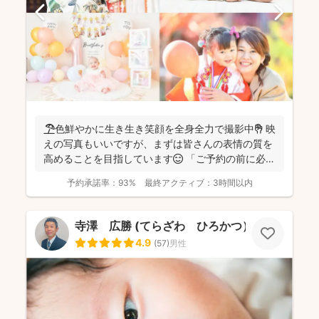
🏖️色鮮やかに生き生き笑顔を全身全力で撮影中✊ 映
えの写真もいいですが、まずは皆さんの表情の質を
高めることを目指しています😊 「ご予約の前に必ず
メッセ...
予約承諾率：
93%
最終アクティブ：
3時間以内
寺澤 広勝 (てらざわ ひろかつ）
4.9
(
57
)
男性