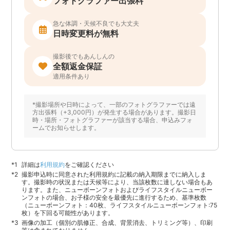
フォトグラファー出張料
急な体調・天候不良でも大丈夫
日時変更料が無料
撮影後でもあんしんの
全額返金保証
適用条件あり
*撮影場所や日時によって、一部のフォトグラファーでは遠
方出張料（+3,000円）が発生する場合があります。撮影日
時・場所・フォトグラファーが該当する場合、申込みフォ
ームでお知らせします。
詳細は
利用規約
をご確認ください
撮影申込時に同意された利用規約に記載の納入期限までに納入しま
す。撮影時の状況または天候等により、当該枚数に達しない場合もあ
ります。また、ニューボーンフォトおよびライフスタイルニューボー
ンフォトの場合、お子様の安全を最優先に進行するため、基準枚数
（ニューボーンフォト：40枚、ライフスタイルニューボーンフォト:75
枚）を下回る可能性があります。
画像の加工（個別の肌修正、合成、背景消去、トリミング等）、印刷