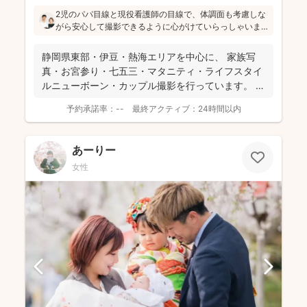
2児のパパ目線と現役看護師の目線で、体調面も考慮しな
がら安心して撮影できるように心がけていらっしゃいま
す。会話で自然な笑顔を引き出しつつ、大切な一瞬を逃
さないように撮っていくスタイル。地元・伊豆の景色を
静岡県東部・伊豆・熱海エリアを中心に、 家族写
活かした撮影も得意とのこと、記念日も旅行の思い出
真・お宮参り・七五三・マタニティ・ライフスタイ
も、ぜひご相談してみてください！
ルニューボーン・カップル撮影を行っています。
ASAK...
予約承諾率：
--
最終アクティブ：
24時間以内
あーりー
女性