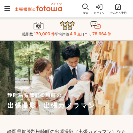
かんたん予約
検索
ログイン
170,000
4.9
78,664
撮影数
件
平均評価
点
口コミ
件
静岡県賀茂郡松崎町の
出張撮影・出張カメラマン
静岡県賀茂郡松崎町の出張撮影（出張カメラマン）なら