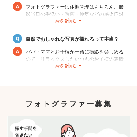
またどのカメラマンでも指名料は一切ござい
フォトグラファーは体調管理はもちろん、撮
ません。分かりやすい料金体系も人気のポイ
影当日の手洗い・除菌・換気などの感染症対
ントです。
続きを読む
策や、熱中症予防に努めます。
また、撮影中はご家族のペースに合わせなが
ら、周囲や足元に危険なものがないか注意を
自然でおしゃれな写真が撮れるって本当？
呼び掛けながら進行しますのでご安心くださ
い。
パパ・ママとお子様が一緒に撮影を楽しめる
ので、リラックスしたいつものお子様の表情
続きを読む
を撮影できます。
こども・家族撮影に長けたプロカメラマンの
中から、ユーザー自身が好きなカメラマンを
指名するので、自分好みの「家族らしいおし
ゃれな写真」に仕上がります。
フォトグラファー募集