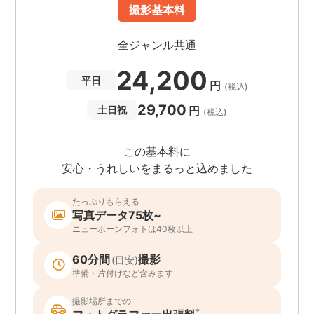
撮影基本料
全ジャンル共通
24,200
平日
円
(税込)
29,700
円
土日祝
(税込)
この基本料に
安心・うれしいをまるっと込めました
たっぷりもらえる
写真データ75枚~
ニューボーンフォトは40枚以上
60分間
撮影
(目安)
準備・片付けなど含みます
撮影場所までの
*