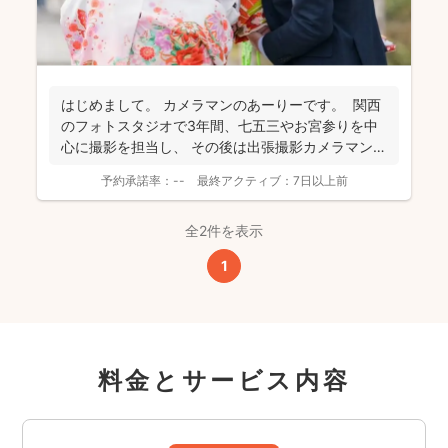
はじめまして。 カメラマンのあーりーです。 関西
のフォトスタジオで3年間、七五三やお宮参りを中
心に撮影を担当し、 その後は出張撮影カメラマンと
し...
予約承諾率：
--
最終アクティブ：
7日以上前
全2件を表示
1
料金とサービス内容