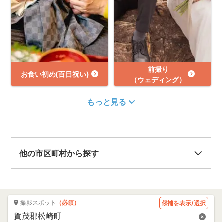
前撮り
お食い初め(百日祝い)
（ウェディング）
もっと見る
他の市区町村から探す
撮影スポット
（必須）
候補を表示/選択