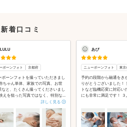
の新着口コミ
LULU
あぴ
ーボーンフォト
京都府
ニューボーンフォト
東京
ーボーンフォトを撮っていただきまし
予約の段階から融通をき
 赤ちゃん単体、家族での写真、お世
りがとうございました！ 
景なと、たくさん撮ってくださいまし
トなど臨機応変に対応い
 映えを狙った写真ではなく、特別な
にも非常に満足です！ ３
を丁寧に切り取った写真という印象で
シーンをたくさん切り取
詳しく見る
 ただいつも通り寝ているだけの赤ち
いつか息子が大きくなっ
の、1番可愛い瞬間を狙ってくださっ
に過ごしていたんだと、
たんだろうなと思います。 目線や立
しむことができます！ ニ
置などもどんどん指示してくださいま
トは色んな形があると思