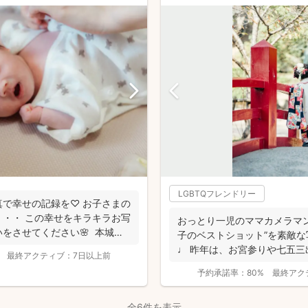
LGBTQフレンドリー
で幸せの記録を♡ お子さまの
・・ この幸せをキラキラお写
おっとり一児のママカメラマ
をさせてください🌸 本城萌
子のベストショット”を素敵
♩ 昨年は、お宮参りや七五三
最終アクティブ：
7日以上前
上！ どれも...
予約承諾率：
80%
最終アク
撮影基本料
全6件を表示