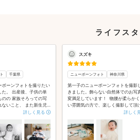
ライフスタ
スズキ
ト
千葉県
ニューボーンフォト
神奈川県
ーボーンフォトを撮りたい
第一子のニューボーンフォトを撮影
した。 出産後、子供の単
きました。飾らない自然体でのお写
ものの 家族そろっての写
変満足しています！ 物腰が柔らか
れないこと、 また新生児
い雰囲気の方で、楽しく撮影して頂
へ撮影にいくのは 大変そ
た。 また、うちの猫がモロズミさ
詳しく見る
詳しく
らから出張をお願いするこ
いたようで、モロズミさんに親愛の
 ニューボーンフォトでも
送っていて驚きました。 また機会
のを希望していたので、大
ば是非お願いしたいと思います！
スタイルとも合い、お願い