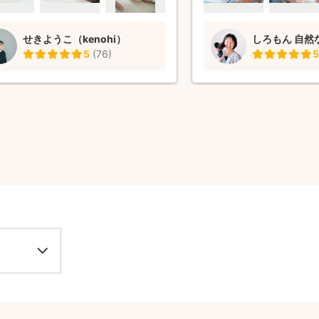
ので、写真が苦手な私はとても助かり
家族にはしろもんさんの
た。 写真データの量の多さも予想以
気ないシーンを形に残し
せきようこ（kenohi）
した。 ご本人は明るくて優しい雰囲
本当にピッタリでした。 
5
(
76
)
5
方でした。スケジュール確認や日程調
素敵で、撮影もとっても
スムーズでした。 いつまでも見てい
改めて、素敵な写真をた
ような気持ちになる写真ばかりです。
だき本当にありがとうござ
がとうございました。
た何かの機会でご依頼で
す！