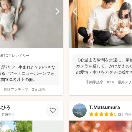
GBTQフレンドリー
【心温まる瞬間を永遠に。家
カメラを通して、かけがえの
まれたての小さな
の愛情・幸せをカタチに残す
ーンフォ
す。 昔から...
間100名以上の撮...
予約承諾率：
83%
最終アク
最終アクティブ：
3日以内
しひろ
T.Matsumura
5
5
(
19
)
男性
(
35
)
男性