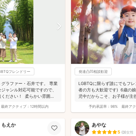
GBTQフレンドリー
発達凸凹相談歓迎
グラファー・石井です。 専業
LGBTQに限らず誰にでもフレ
全ジャンル対応可能ですので、
者の方も大歓迎です) 6歳の
談ください！ 柔らかい雰囲気
児中だからこそ、お子様が主役の
最終アクティブ：
12時間以内
予約承諾率：
98%
最終アク
 もえか
あやな
5
(
3
)
女性