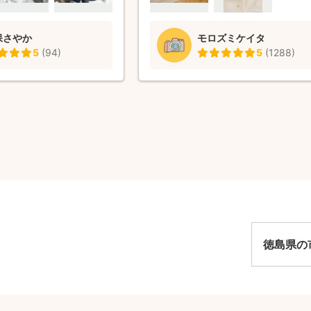
望する写真の雰囲気を聞い
 連絡もこまめにくださ
保さやか
モロズミケイタ
安心してやりとりできまし
5
(
94
)
5
(
1288
)
久保さんの優しいお人柄の
苦手な夫もリラックスして
です。 写真の出来上がり
綺麗で 言うこと無しで
会があれば大久保さんにお
います。
徳島県の