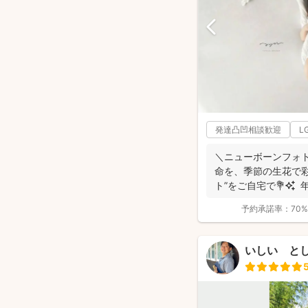
発達凸凹相談歓迎
L
＼ニューボーンフォト歴7年／ 生
命を、季節の生花で彩る “アートニューボ
ト”をご自宅で💐✨ 年
予約承諾率：
70%
いしい と