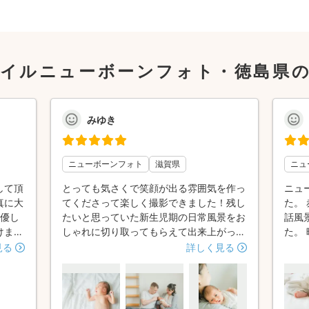
イルニューボーンフォト・徳島県
みゆき
ニューボーンフォト
滋賀県
ニュ
して頂
とっても気さくで笑顔が出る雰囲気を作っ
ニュ
真に大
てくださって楽しく撮影できました！残し
た。
く優し
たいと思っていた新生児期の日常風景をお
話風
けまし
しゃれに切り取ってもらえて出来上がった
た。
んに懐
写真に大満足です♪沐浴や授乳風景など、
日常
見る
詳しく見る
合図を
なかなか残せない場面も撮ってもらうこと
す。
があれ
ができてとても嬉しいです。自然体の家族
ゃん
写真を希望する方にはとっても合うカメラ
てい
マンの方だと思います⭐︎また節目にはお願
ち位