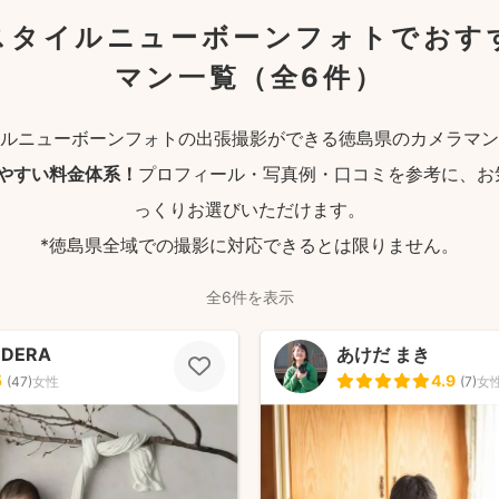
スタイルニューボーンフォトでおす
マン一覧
（全6件）
ルニューボーンフォトの出張撮影ができる徳島県のカメラマン
りやすい料金体系！
プロフィール・写真例・口コミを参考に、お
っくりお選びいただけます。
*徳島県全域での撮影に対応できるとは限りません。
全6件を表示
ODERA
あけだ まき
5
4.9
(
47
)
女性
(
7
)
女