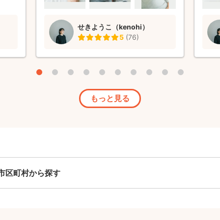
いしたいと思っています！
した
まし
せきようこ（kenohi）
上で
5
(
76
)
気の
整も
たい
あり
もっと見る
市区町村から探す