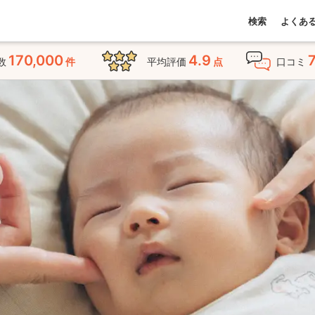
検索
よくあ
170,000
4.9
数
件
平均評価
点
口コミ