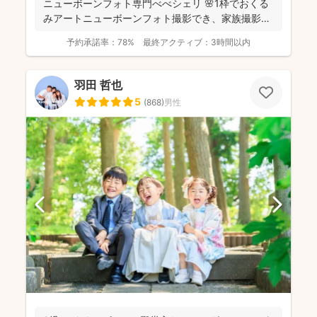
ニューボーンフォト専門べべシェリ 🌸1枠でおくる
みアートニューボーンフォト撮影でき、家族撮影お
選...
予約承諾率：
78%
最終アクティブ：
3時間以内
羽田 哲也
5
(
868
)
男性