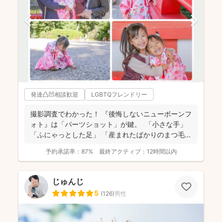
発達凸凹相談歓迎
LGBTQフレンドリー
撮影調査でわかった！ 『後悔しないニューボーンフ
ォト』は「パーツショット」が鍵。 「小さな手」
「ふにゃっとした足」 「産まれたばかりのまつ毛...
予約承諾率：
87%
最終アクティブ：
12時間以内
じゅんじ
5
(
126
)
男性