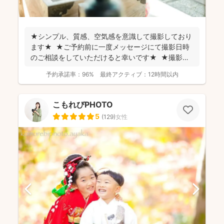
★シンプル、質感、空気感を意識して撮影しており
ます★ ★ご予約前に一度メッセージにて撮影日時
のご相談をしていただけると幸いです★ ★撮影に
つい...
予約承諾率：
96%
最終アクティブ：
12時間以内
こもれびPHOTO
5
(
129
)
女性