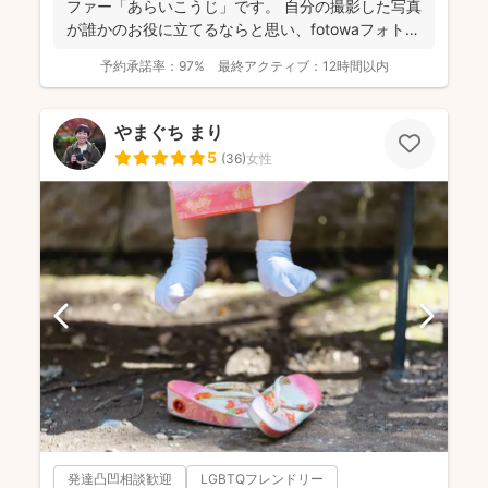
ファー「あらいこうじ」です。 自分の撮影した写真
が誰かのお役に立てるならと思い、fotowaフォトグ
ラファ...
予約承諾率：
97%
最終アクティブ：
12時間以内
やまぐち まり
5
(
36
)
女性
発達凸凹相談歓迎
LGBTQフレンドリー