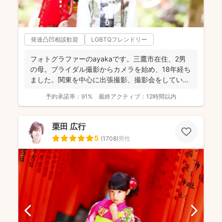
発達凸凹相談歓迎
LGBTQフレンドリー
フォトグラファーのayakaです。三鷹市在住、2男
の母。ブライダル撮影からカメラを始め、18年経ち
ました。関東を中心に出張撮影、撮影会をしていま
す。 ...
予約承諾率：
91%
最終アクティブ：
12時間以内
栗田 広行
5
(
1708
)
男性