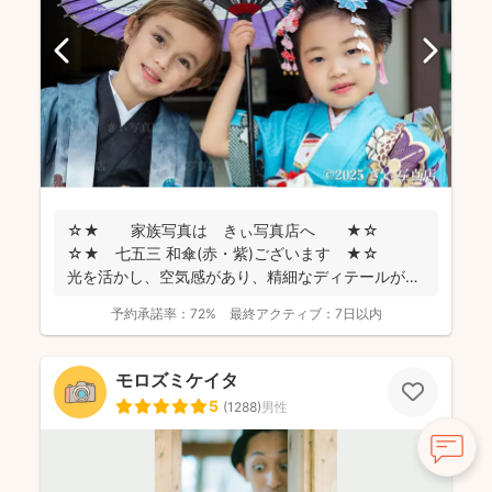
☆★ 家族写真は きぃ写真店へ ★☆
☆★ 七五三 和傘(赤・紫)ございます ★☆
光を活かし、空気感があり、精細なディテールが残
るお...
予約承諾率：
72%
最終アクティブ：
7日以内
モロズミケイタ
5
(
1288
)
男性