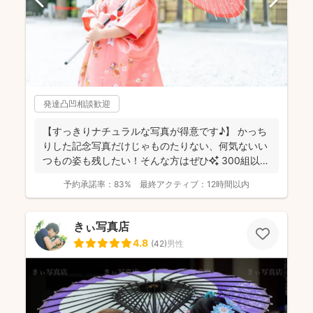
発達凸凹相談歓迎
【すっきりナチュラルな写真が得意です♪】 かっち
りした記念写真だけじゃものたりない、何気ないい
つもの姿も残したい！そんな方はぜひ✨️ 300組以上
のご...
予約承諾率：
83%
最終アクティブ：
12時間以内
きぃ写真店
4.8
(
42
)
男性