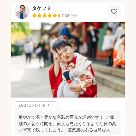
タケフミ
5
(
136
)
男性
LGBTQフレンドリー
華やかで深く豊かな色彩の写真が評判です！ ご家
族の大切な時間を、何度も見たくなるような質の高
い写真で残しましょう。 空気感のある自然なスナ