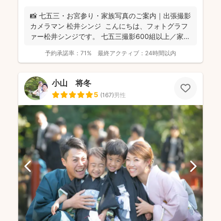
📸 七五三・お宮参り・家族写真のご案内｜出張撮影
カメラマン 松井シンジ こんにちは、フォトグラフ
ァー松井シンジです。 七五三撮影600組以上／家
族...
予約承諾率：
71%
最終アクティブ：
24時間以内
小山 将冬
5
(
167
)
男性