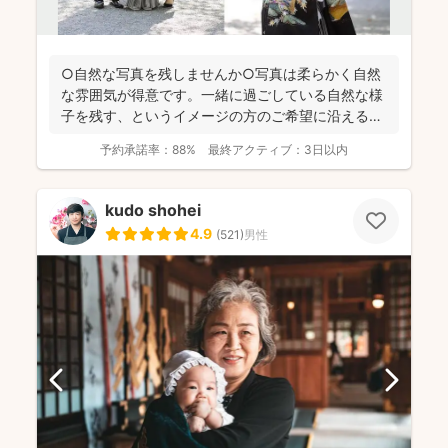
○自然な写真を残しませんか○写真は柔らかく自然
な雰囲気が得意です。一緒に過ごしている自然な様
子を残す、というイメージの方のご希望に沿えるか
と思います。 ...
予約承諾率：
88%
最終アクティブ：
3日以内
kudo shohei
4.9
(
521
)
男性