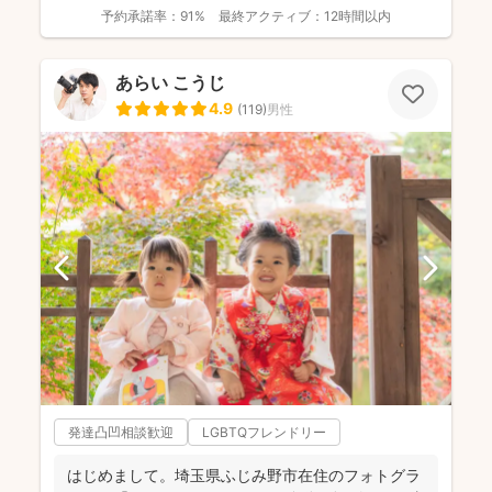
て。フォ...
予約承諾率：
91%
最終アクティブ：
12時間以内
あらい こうじ
4.9
(
119
)
男性
発達凸凹相談歓迎
LGBTQフレンドリー
はじめまして。埼玉県ふじみ野市在住のフォトグラ