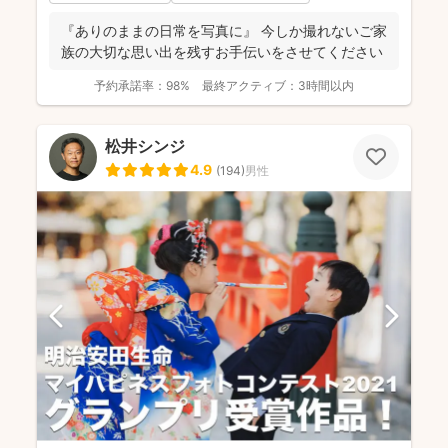
『ありのままの日常を写真に』 今しか撮れないご家
族の大切な思い出を残すお手伝いをさせてください
予約承諾率：
98%
最終アクティブ：
3時間以内
松井シンジ
4.9
(
194
)
男性