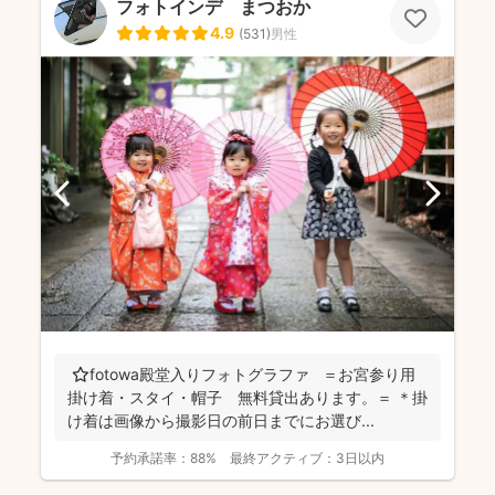
フォトインデ まつおか
4.9
(
531
)
男性
⭐️fotowa殿堂入りフォトグラファ ＝お宮参り用
掛け着・スタイ・帽子 無料貸出あります。＝ ＊掛
け着は画像から撮影日の前日までにお選び...
予約承諾率：
88%
最終アクティブ：
3日以内