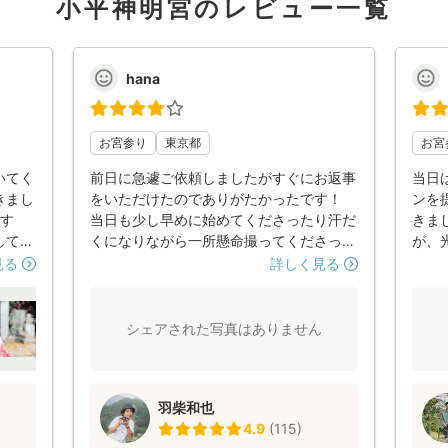
小平神明宮のレビュー一覧
hana
お宮参り
東京都
お宮
いてく
前日に急遽ご依頼しましたがすぐにお返事
当日
きまし
をいただけたのでありがたかったです！
ンを
です
当日も少し早めに始めてくださったり汗だ
きま
してく
くになりながら一所懸命撮ってくださった
が、
写真が
と感じています。 仕上がりも予想以上に
い写
見る
詳しく見る
きれいで素敵な写真を撮っていただきまし
す。
た！ ありがとうございました！
た機
あり
シェアされた写真はありません
羽柴和也
4.9
(
115
)