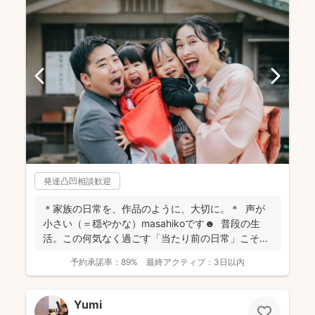
発達凸凹相談歓迎
＊家族の日常を、作品のように、大切に。＊ 声が
小さい（＝穏やかな）masahikoです☻ 普段の生
活。この何気なく過ごす「当たり前の日常」こそ...
予約承諾率：
89%
最終アクティブ：
3日以内
Yumi