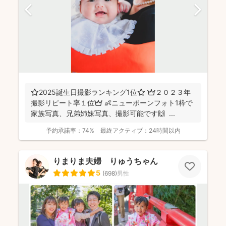
⭐️2025誕生日撮影ランキング1位⭐️ 👑２０２３年
撮影リピート率１位👑 👶ニューボーンフォト1枠で
家族写真、兄弟姉妹写真、撮影可能です🙌 ...
予約承諾率：
74%
最終アクティブ：
24時間以内
りまりま夫婦 りゅうちゃん
5
(
698
)
男性