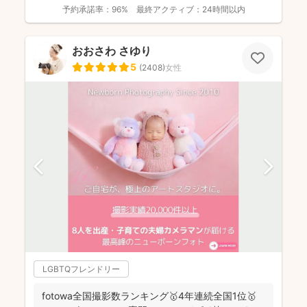
ップ...
予約承諾率：
96%
最終アクティブ：
24時間以内
おおさわ さゆり
5
(
2408
)
女性
LGBTQフレンドリー
fotowa全国撮影数ランキング🥇4年連続全国1位🥇