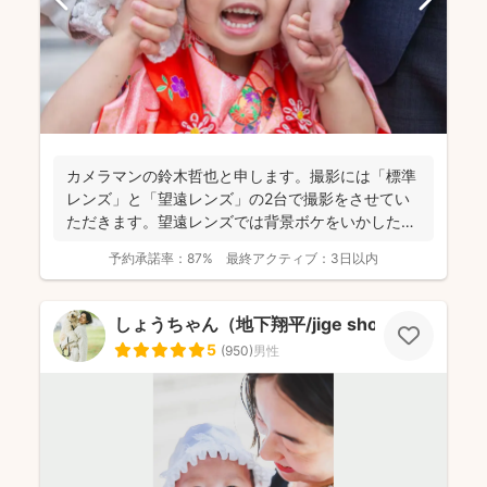
カメラマンの鈴木哲也と申します。撮影には「標準
レンズ」と「望遠レンズ」の2台で撮影をさせてい
ただきます。望遠レンズでは背景ボケをいかしたお
写真を撮影させて...
予約承諾率：
87%
最終アクティブ：
3日以内
しょうちゃん（地下翔平/jige shohe）
5
(
950
)
男性