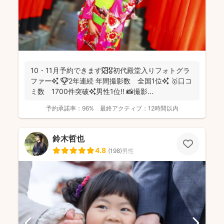
10・11月予約できます🍁🎖初代殿堂入りフォトグラ
ファー✨ 🏆2年連続 年間撮影数 全国1位✨ 🥇口コ
ミ数 1700件突破✨男性1位‼️ 📸撮影...
予約承諾率：
96%
最終アクティブ：
12時間以内
鈴木哲也
4.8
(
198
)
男性