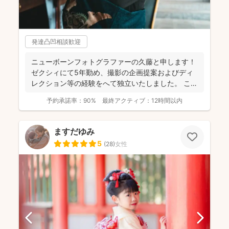
発達凸凹相談歓迎
ニューボーンフォトグラファーの久藤と申します！
ゼクシィにて5年勤め、撮影の企画提案およびディ
レクション等の経験をへて独立いたしました。 これ
までに1...
予約承諾率：
90%
最終アクティブ：
12時間以内
ますだゆみ
5
(
28
)
女性