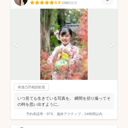
4.9
(
380
)
女性
発達凸凹相談歓迎
いつ見ても生きている写真を。 瞬間を切り撮ってそ
の時を思い出すように。
予約承諾率：
97%
最終アクティブ：
24時間以内