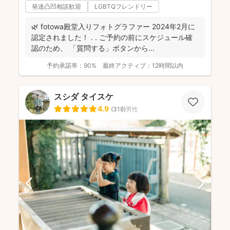
発達凸凹相談歓迎
LGBTQフレンドリー
🌿 fotowa殿堂入りフォトグラファー 2024年2月に
認定されました！ . . ご予約の前にスケジュール確
認のため、 「質問する」ボタンから...
予約承諾率：
90%
最終アクティブ：
12時間以内
スシダ タイスケ
4.9
(
318
)
男性