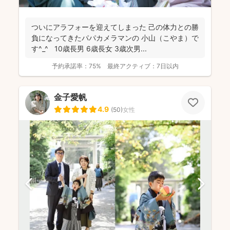
ついにアラフォーを迎えてしまった 己の体力との勝
負になってきたパパカメラマンの 小山（こやま）で
す^_^ 10歳長男 6歳長女 3歳次男...
予約承諾率：
75%
最終アクティブ：
7日以内
金子愛帆
4.9
(
50
)
女性