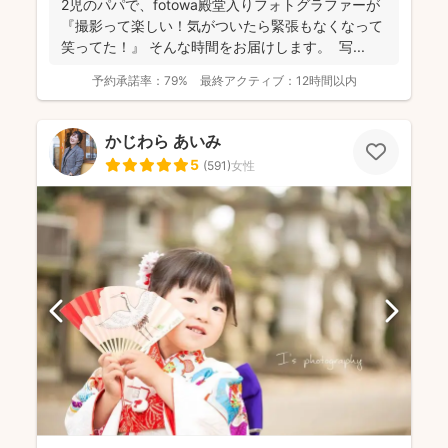
2児のパパで、fotowa殿堂入りフォトグラファーが
『撮影って楽しい！気がついたら緊張もなくなって
笑ってた！』 そんな時間をお届けします。 写...
予約承諾率：
79%
最終アクティブ：
12時間以内
かじわら あいみ
5
(
591
)
女性