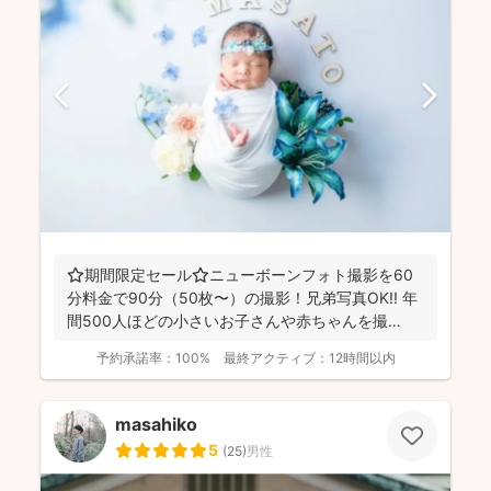
⭐️期間限定セール⭐️ニューボーンフォト撮影を60
分料金で90分（50枚〜）の撮影！兄弟写真OK!! 年
間500人ほどの小さいお子さんや赤ちゃんを撮
影！...
予約承諾率：
100%
最終アクティブ：
12時間以内
masahiko
5
(
25
)
男性