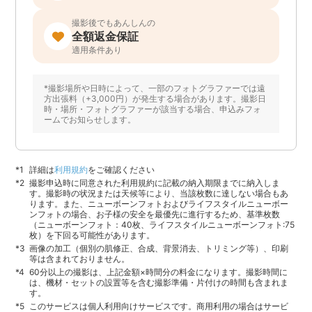
撮影後でもあんしんの
全額返金保証
適用条件あり
*撮影場所や日時によって、一部のフォトグラファーでは遠
方出張料（+3,000円）が発生する場合があります。撮影日
時・場所・フォトグラファーが該当する場合、申込みフォ
ームでお知らせします。
詳細は
利用規約
をご確認ください
撮影申込時に同意された利用規約に記載の納入期限までに納入しま
す。撮影時の状況または天候等により、当該枚数に達しない場合もあ
ります。また、ニューボーンフォトおよびライフスタイルニューボー
ンフォトの場合、お子様の安全を最優先に進行するため、基準枚数
（ニューボーンフォト：40枚、ライフスタイルニューボーンフォト:75
枚）を下回る可能性があります。
画像の加工（個別の肌修正、合成、背景消去、トリミング等）、印刷
等は含まれておりません。
60分以上の撮影は、上記金額×時間分の料金になります。撮影時間に
は、機材・セットの設置等を含む撮影準備・片付けの時間も含まれま
す。
このサービスは個人利用向けサービスです。商用利用の場合はサービ