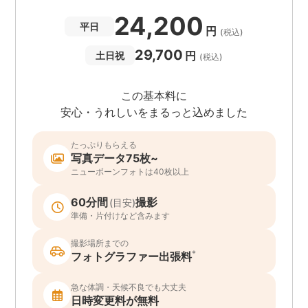
24,200
平日
円
(税込)
29,700
円
土日祝
(税込)
この基本料に
安心・うれしいをまるっと込めました
たっぷりもらえる
写真データ75枚~
ニューボーンフォトは40枚以上
60分間
撮影
(目安)
準備・片付けなど含みます
撮影場所までの
*
フォトグラファー出張料
急な体調・天候不良でも大丈夫
日時変更料が無料