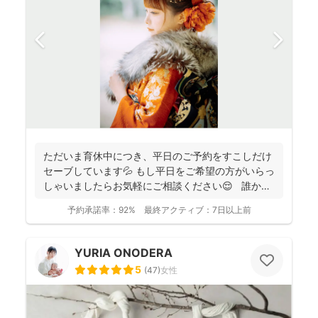
ただいま育休中につき、平日のご予約をすこしだけ
セーブしています💦 もし平日をご希望の方がいらっ
しゃいましたらお気軽にご相談ください😌 誰かに
と...
予約承諾率：
92%
最終アクティブ：
7日以上前
YURIA ONODERA
5
(
47
)
女性