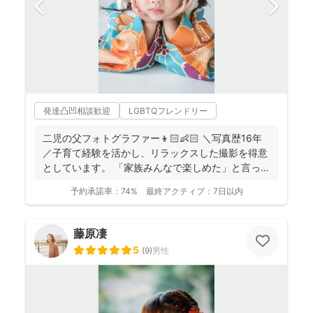
発達凸凹相談歓迎
LGBTQフレンドリー
二児の父フォトグラファー👦🏻👶🏻 ＼写真歴16年
／子育て経験を活かし、リラックスした撮影を得意
としています。 「家族みんなで楽しめた」と言って
いただけ...
予約承諾率：
74%
最終アクティブ：
7日以内
藤原凄
5
(
9
)
男性