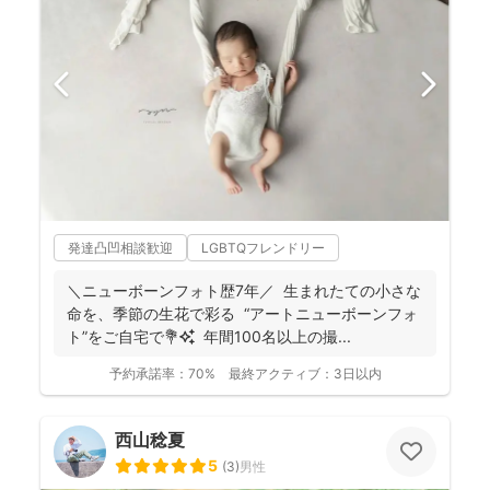
発達凸凹相談歓迎
LGBTQフレンドリー
＼ニューボーンフォト歴7年／ 生まれたての小さな
命を、季節の生花で彩る “アートニューボーンフォ
ト”をご自宅で💐✨ 年間100名以上の撮...
予約承諾率：
70%
最終アクティブ：
3日以内
西山稔夏
5
(
3
)
男性