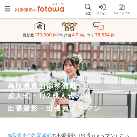
かんたん予約
検索
ログイン
170,000
4.9
78,654
撮影数
件
平均評価
点
口コミ
件
鳥取県東伯郡琴浦町
成人式・1/2成人式の
出張撮影・出張カメラマン
鳥取県東伯郡琴浦町
の出張撮影（出張カメラマン）なら