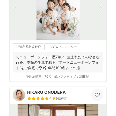
発達凸凹相談歓迎
LGBTQフレンドリー
＼ニューボーンフォト歴7年／ 生まれたての小さな
命を、季節の生花で彩る “アートニューボーンフォ
ト”をご自宅で💐✨ 年間100名以上の撮...
予約承諾率：
70%
最終アクティブ：
3日以内
HIKARU ONODERA
4.9
(
48
)
男性