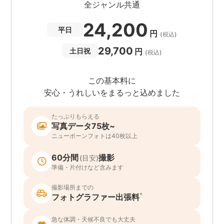
全ジャンル共通
24,200
平日
円
(税込)
29,700
円
土日祝
(税込)
この基本料に
安心・うれしいをまるっと込めました
たっぷりもらえる
写真データ75枚~
ニューボーンフォトは40枚以上
60分間
撮影
(目安)
準備・片付けなど含みます
撮影場所までの
*
フォトグラファー出張料
急な体調・天候不良でも大丈夫