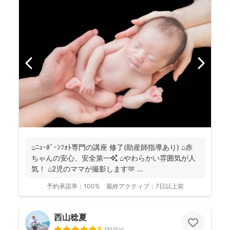
⌂ﾆｭｰﾎﾞｰﾝﾌｫﾄ専門の講座 修了(助産師指導あり) ⌂赤
ちゃんの安心、安全第一✨ ⌂やわらかい雰囲気が人
気！ ⌂2児のママが撮影します🫶 ...
予約承諾率：
100%
最終アクティブ：
7日以上前
西山稔夏
5
(
3
)
男性