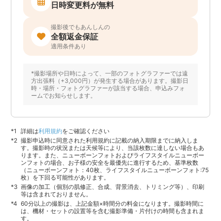
日時変更料が無料
撮影後でもあんしんの
全額返金保証
適用条件あり
*撮影場所や日時によって、一部のフォトグラファーでは遠
方出張料（+3,000円）が発生する場合があります。撮影日
時・場所・フォトグラファーが該当する場合、申込みフォ
ームでお知らせします。
詳細は
利用規約
をご確認ください
撮影申込時に同意された利用規約に記載の納入期限までに納入しま
す。撮影時の状況または天候等により、当該枚数に達しない場合もあ
ります。また、ニューボーンフォトおよびライフスタイルニューボー
ンフォトの場合、お子様の安全を最優先に進行するため、基準枚数
（ニューボーンフォト：40枚、ライフスタイルニューボーンフォト:75
枚）を下回る可能性があります。
画像の加工（個別の肌修正、合成、背景消去、トリミング等）、印刷
等は含まれておりません。
60分以上の撮影は、上記金額×時間分の料金になります。撮影時間に
は、機材・セットの設置等を含む撮影準備・片付けの時間も含まれま
す。