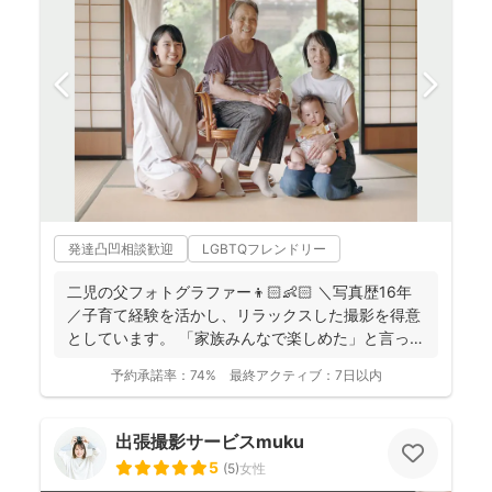
発達凸凹相談歓迎
LGBTQフレンドリー
二児の父フォトグラファー👦🏻👶🏻 ＼写真歴16年
／子育て経験を活かし、リラックスした撮影を得意
としています。 「家族みんなで楽しめた」と言って
いただけ...
予約承諾率：
74%
最終アクティブ：
7日以内
出張撮影サービスmuku
5
(
5
)
女性