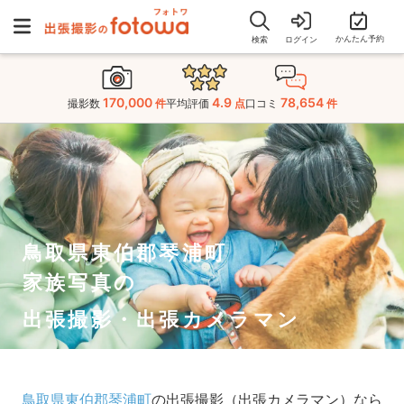
かんたん予約
検索
ログイン
170,000
4.9
78,654
撮影数
件
平均評価
点
口コミ
件
鳥取県東伯郡琴浦町
家族写真の
出張撮影・出張カメラマン
鳥取県東伯郡琴浦町
の出張撮影（出張カメラマン）なら