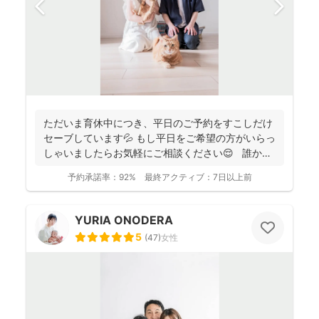
ただいま育休中につき、平日のご予約をすこしだけ
セーブしています💦 もし平日をご希望の方がいらっ
しゃいましたらお気軽にご相談ください😌 誰かに
と...
予約承諾率：
92%
最終アクティブ：
7日以上前
YURIA ONODERA
5
(
47
)
女性