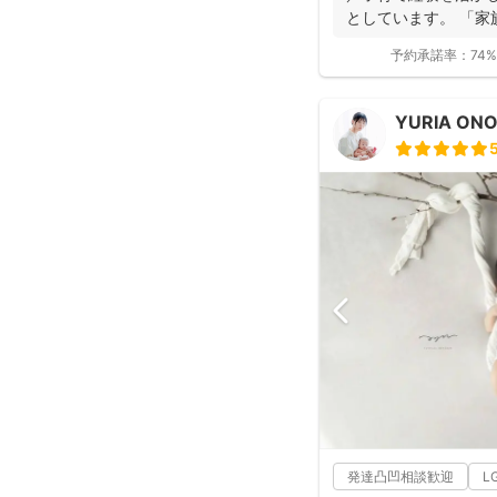
としています。 「家
いただけ...
予約承諾率：
74%
YURIA ON
発達凸凹相談歓迎
L