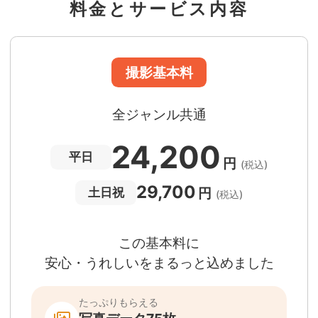
料金とサービス内容
準備・片付けなど含みます
撮影場所までの
*
フォトグラファー出張料
急な体調・天候不良でも大丈夫
日時変更料が無料
撮影後でもあんしんの
全額返金保証
適用条件あり
撮影場所や日時によって、一部のフォトグラファ
は遠方出張料（+3,000円）が発生する場合が
ります。撮影日時・場所・フォトグラファーが
当する場合、申込みフォームでお知らせしま
。