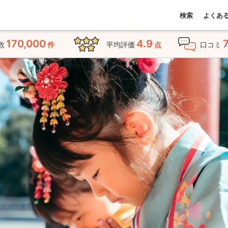
検索
よくあ
170,000
4.9
数
件
平均評価
点
口コミ