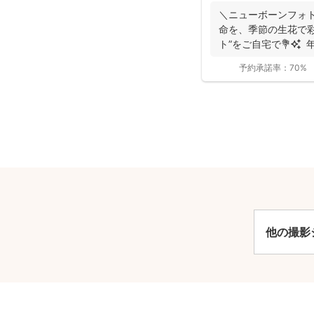
＼ニューボーンフォト歴7年／ 生
命を、季節の生花で彩る “アートニューボ
ト”をご自宅で💐✨ 年
予約承諾率：
70%
安
他の撮影