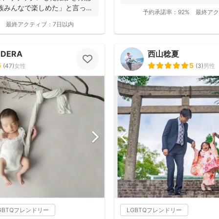
と...
族みんなで楽しめた」と言って
予約承諾率：
92%
最終アク
最終アクティブ：
7日以内
ODERA
西山稔夏
5
5
(
47
)
女性
(
3
)
男性
GBTQフレンドリー
LGBTQフレンドリー