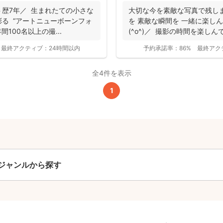
まれたての小さな
大切な今を素敵な写真で残し
ーンフォ
を 素敵な瞬間を 一緒に楽し
間100名以上の撮...
(^o^)／ 撮影の時間を楽しん
撮影基本料
最終アクティブ：
24時間以内
予約承諾率：
86%
最終アク
全ジャンル共通
全4件を表示
24,200
1
平日
円
(税込)
29,700
円
土日祝
(税込)
この基本料に
心・うれしいをまるっと込めました
ジャンルから探す
たっぷりもらえる
写真データ75枚~
ニューボーンフォトは40枚以上
60分間
撮影
(目安)