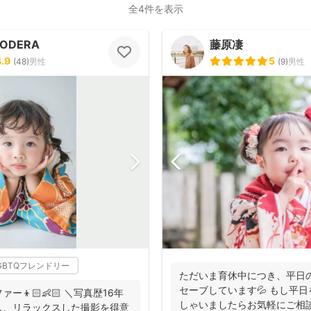
全4件を表示
NODERA
藤原凄
4.9
5
(
48
)
男性
(
9
)
男性
GBTQフレンドリー
ただいま育休中につき、平日
セーブしています💦 もし平
👦🏻👶🏻 ＼写真歴16年
しゃいましたらお気軽にご相談
し、リラックスした撮影を得意