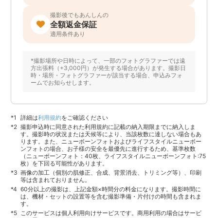
撮影後でもあんしんの
全額返金保証
適用条件あり
*撮影場所や日時によって、一部のフォトグラファーでは遠
方出張料（+3,000円）が発生する場合があります。撮影日
時・場所・フォトグラファーが該当する場合、申込みフォ
ームでお知らせします。
詳細は
利用規約
をご確認ください
撮影申込時に同意された利用規約に記載の納入期限までに納入しま
す。撮影時の状況または天候等により、当該枚数に達しない場合もあ
ります。また、ニューボーンフォトおよびライフスタイルニューボー
ンフォトの場合、お子様の安全を最優先に進行するため、基準枚数
（ニューボーンフォト：40枚、ライフスタイルニューボーンフォト:75
枚）を下回る可能性があります。
画像の加工（個別の肌修正、合成、背景消去、トリミング等）、印刷
等は含まれておりません。
60分以上の撮影は、上記金額×時間分の料金になります。撮影時間に
は、機材・セットの設置等を含む撮影準備・片付けの時間も含まれま
す。
このサービスは個人利用向けサービスです。商用利用の場合はサービ