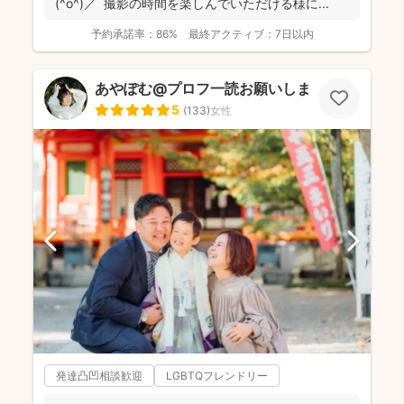
(^o^)／ 撮影の時間を楽しんでいただける様に...
予約承諾率：
86%
最終アクティブ：
7日以内
あやぽむ@プロフ一読お願いします⭕️
5
(
133
)
女性
発達凸凹相談歓迎
LGBTQフレンドリー