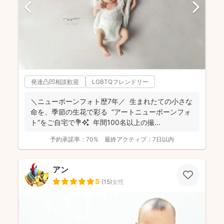
発達凸凹相談歓迎
LGBTQフレンドリー
＼ニューボーンフォト歴7年／ 生まれたての小さな
命を、季節の生花で彩る “アートニューボーンフォ
ト”をご自宅で💐✨ 年間100名以上の撮...
予約承諾率：
70%
最終アクティブ：
7日以内
アン
5
(
15
)
女性