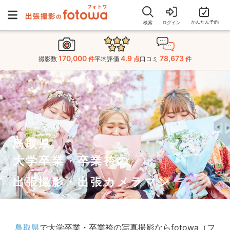
かんたん予約
検索
ログイン
170,000
4.9
78,673
撮影数
件
平均評価
点
口コミ
件
鳥取県
大学卒業・卒業袴の
出張撮影・出張カメラマン
鳥取県
で大学卒業・卒業袴の写真撮影ならfotowa（フ