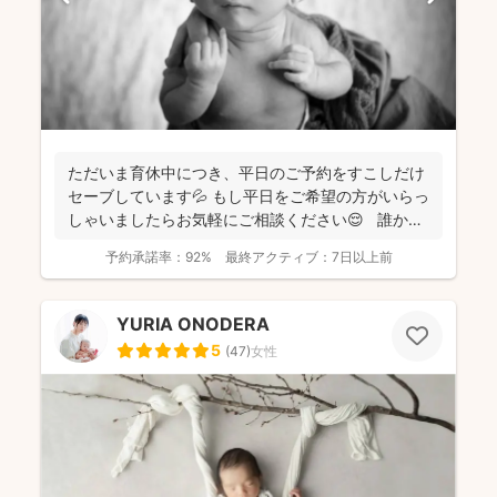
ただいま育休中につき、平日のご予約をすこしだけ
セーブしています💦 もし平日をご希望の方がいらっ
しゃいましたらお気軽にご相談ください😌 誰かに
と...
予約承諾率：
92%
最終アクティブ：
7日以上前
YURIA ONODERA
5
(
47
)
女性