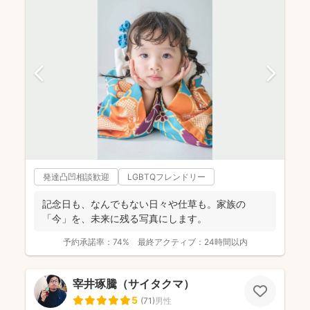
発達凸凹相談歓迎
LGBTQフレンドリー
記念日も、なんでもない日々や仕草も。家族の
「今」を、未来に残る写真にします。
予約承諾率：
74%
最終アクティブ：
24時間以内
宰井琢騰（サイタクマ）
5
(
71
)
男性