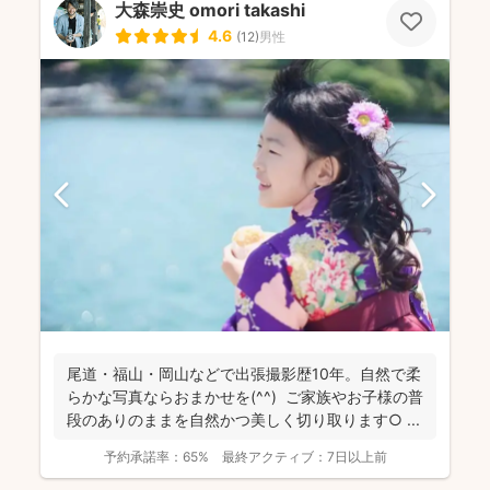
大森崇史 omori takashi
4.6
(
12
)
男性
尾道・福山・岡山などで出張撮影歴10年。自然で柔
らかな写真ならおまかせを(^^) ご家族やお子様の普
段のありのままを自然かつ美しく切り取ります○ ...
予約承諾率：
65%
最終アクティブ：
7日以上前