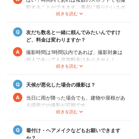
影することができます。事前に撮りたいスポ
続きを読む
ットや時間配分についてフォトグラファーと
相談しておくと当日スムースに撮影できるの
でおすすめです。
友だち数名と一緒に頼んでみたいんですけ
ど、料金は変わりますか？
撮影時間は1時間以内であれば、撮影対象は
何人であっても追加料金はありません！
続きを読む
ぜひお友だち同士で素敵な思い出を残してく
ださい。
天候が悪化した場合の撮影は？
当日に雨が降った場合でも、建物や屋根があ
る場所での撮影が可能です。
続きを読む
また、撮影の実施が難しいと判断される天候
不良の場合は、事前にフォトグラファーと決
行もしくは日時変更を相談してください。
着付け・ヘアメイクなどもお願いできます
日時変更方法は
こちら
をご参照ください。
か？