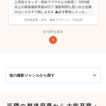
人見知りキッズ・初めてママさん大歓迎！ 1000組
以上の家族撮影実績👶🏻🎈 撮影時間も思い出も色褪
せないカタチで残します♪ ⚠️必ず事前にメッセ...
予約承諾率：
82%
最終アクティブ：
7日以内
全10件を表示
1
他の撮影ジャンルから探す
近隣の都道府県から大学卒業・