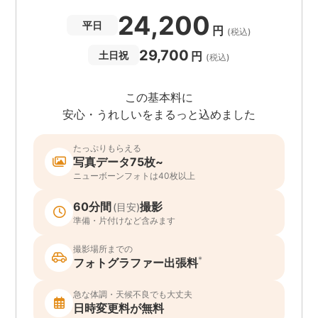
24,200
平日
円
(税込)
29,700
円
土日祝
(税込)
この基本料に
安心・うれしいをまるっと込めました
たっぷりもらえる
写真データ75枚~
ニューボーンフォトは40枚以上
60分間
撮影
(目安)
準備・片付けなど含みます
撮影場所までの
*
フォトグラファー出張料
急な体調・天候不良でも大丈夫
日時変更料が無料