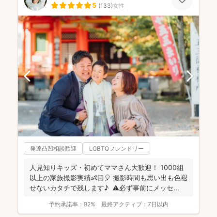
5
(
133
)
女性
発達凸凹相談歓迎
LGBTQフレンドリー
人見知りキッズ・初めてママさん大歓迎！ 1000組
以上の家族撮影実績👶🏻🎈 撮影時間も思い出も色褪
せないカタチで残します♪ ⚠️必ず事前にメッセ...
予約承諾率：
82%
最終アクティブ：
7日以内