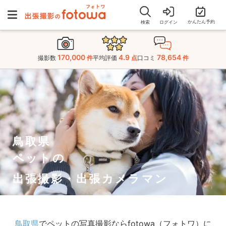
かんたん予約
検索
ログイン
170,000
4.9
78,654
撮影数
件
平均評価
点
口コミ
件
鳥取県
ペットの
出張撮影・出張カメラマン
鳥取県
でペットの写真撮影ならfotowa（フォトワ）に