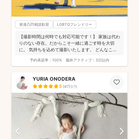
発達凸凹相談歓迎
LGBTQフレンドリー
【撮影時間は何時でも対応可能です！】 家族は代わ
りのない存在。だからこそ一緒に過ごす時を大切
に。 気持ちを込めて撮影いたします。 どんなこと
でもお気...
予約承諾率：
100%
最終アクティブ：
3日以内
YURIA ONODERA
5
(
47
)
女性