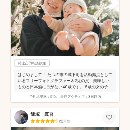
発達凸凹相談歓迎
はじめまして！ たつの市の城下町を活動拠点として
いるフリーフォトグラファー＆2児の父、美味しい
ものと日本酒に目がない40歳です。 5歳の女の子、
3歳の...
予約承諾率：
91%
最終アクティブ：
3日以内
飯塚 真吾
5
(
2
)
男性