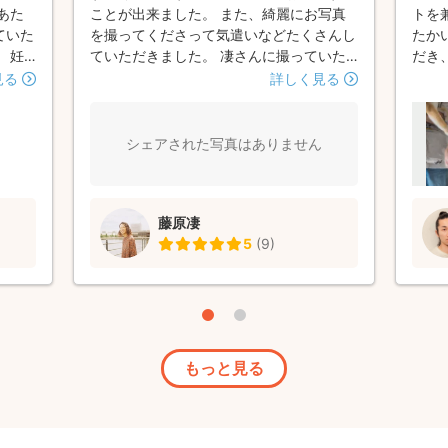
あた
ことが出来ました。 また、綺麗にお写真
トを
ていた
を撮ってくださって気遣いなどたくさんし
たか
 妊
ていただきました。 凄さんに撮っていた
だき
さった
だきたいです。
娠中
見る
詳しく見る
す。
りな
らよろ
また
りが
しく
シェアされた写真はありません
とう
藤原凄
5
(
9
)
もっと見る