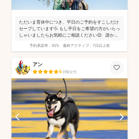
ただいま育休中につき、平日のご予約をすこしだけ
セーブしています💦 もし平日をご希望の方がいらっ
しゃいましたらお気軽にご相談ください😌 誰かに
と...
予約承諾率：
92%
最終アクティブ：
7日以上前
アン
5
(
15
)
女性