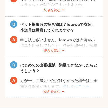
フラッシュが苦手な子もいますよね。
続きを読む
fotowaの出張撮影は、ペット撮影の実績が
あるプロフォトグラファーが担当いたしま
す。
ペット撮影時の持ち物は？fotowaで衣装、
当日に素敵な写真を撮るため、サイト内のメ
小道具は用意してくれますか？
ッセージ機能を使った事前相談をおすすめい
たします。ワンちゃんの苦手なこと、お願い
申し訳ございません。fotowaでは衣装や小
したい事、撮ってほしい写真のイメージなど
道具を用意しておらず、必要な場合はお客様
続きを読む
をフォトグラファーへお送りください。
自身にご準備をお願いしております。
飼い主さんとコミュニケーションをとりなが
当日の持ち物としては、ペットが大好きなお
ら、時間内で最大限ワンちゃんの素敵な表情
もちゃやお菓子のご用意をおすすめしており
はじめての出張撮影、満足できなかったらど
を引き出せるようにご提案いたします。
ます。
うしよう？
落ち着かせたり、目線を合わせやすくなるた
め、可愛い写真がスムーズに撮れるようにな
万が一、ご満足いただけなかった場合は、全
ります。
額返金保証があります。
詳しくはこちら
続きを読む