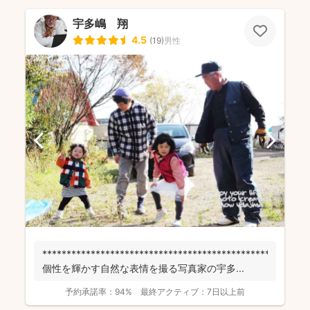
宇多嶋 翔
4.5
(
19
)
男性
******************************************************
個性を輝かす自然な表情を撮る写真家の宇多...
予約承諾率：
94%
最終アクティブ：
7日以上前