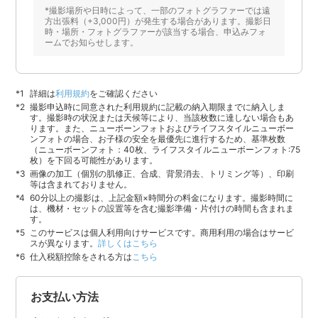
*撮影場所や日時によって、一部のフォトグラファーでは遠
方出張料（+3,000円）が発生する場合があります。撮影日
時・場所・フォトグラファーが該当する場合、申込みフォ
ームでお知らせします。
詳細は
利用規約
をご確認ください
撮影申込時に同意された利用規約に記載の納入期限までに納入しま
す。撮影時の状況または天候等により、当該枚数に達しない場合もあ
ります。また、ニューボーンフォトおよびライフスタイルニューボー
ンフォトの場合、お子様の安全を最優先に進行するため、基準枚数
（ニューボーンフォト：40枚、ライフスタイルニューボーンフォト:75
枚）を下回る可能性があります。
画像の加工（個別の肌修正、合成、背景消去、トリミング等）、印刷
等は含まれておりません。
60分以上の撮影は、上記金額×時間分の料金になります。撮影時間に
は、機材・セットの設置等を含む撮影準備・片付けの時間も含まれま
す。
このサービスは個人利用向けサービスです。商用利用の場合はサービ
スが異なります。
詳しくはこちら
仕入税額控除をされる方は
こちら
お支払い方法