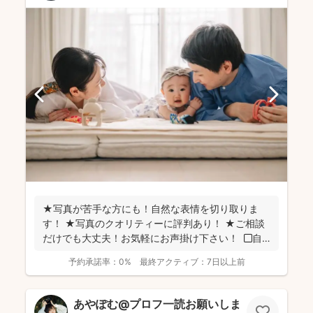
★写真が苦手な方にも！自然な表情を切り取りま
す！ ★写真のクオリティーに評判あり！ ★ご相談
だけでも大丈夫！お気軽にお声掛け下さい！ ◼︎自
己紹...
予約承諾率：
0%
最終アクティブ：
7日以上前
あやぽむ@プロフ一読お願いします⭕️