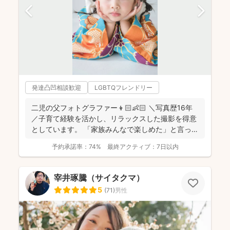
発達凸凹相談歓迎
LGBTQフレンドリー
二児の父フォトグラファー👦🏻👶🏻 ＼写真歴16年
／子育て経験を活かし、リラックスした撮影を得意
としています。 「家族みんなで楽しめた」と言って
いただけ...
予約承諾率：
74%
最終アクティブ：
7日以内
宰井琢騰（サイタクマ）
5
(
71
)
男性