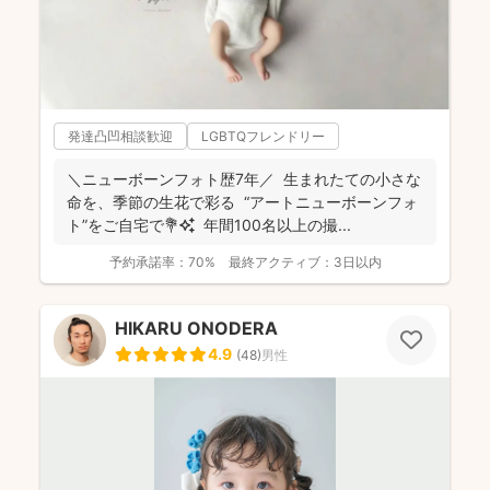
発達凸凹相談歓迎
LGBTQフレンドリー
＼ニューボーンフォト歴7年／ 生まれたての小さな
命を、季節の生花で彩る “アートニューボーンフォ
ト”をご自宅で💐✨ 年間100名以上の撮...
予約承諾率：
70%
最終アクティブ：
3日以内
HIKARU ONODERA
4.9
(
48
)
男性