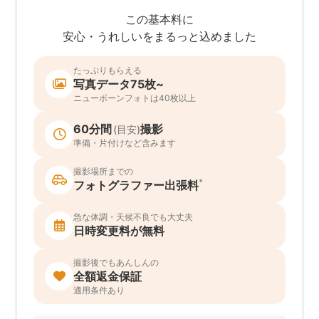
この基本料に
安心・うれしいをまるっと込めました
たっぷりもらえる
写真データ75枚~
ニューボーンフォトは40枚以上
60分間
撮影
(目安)
準備・片付けなど含みます
撮影場所までの
*
フォトグラファー出張料
急な体調・天候不良でも大丈夫
日時変更料が無料
撮影後でもあんしんの
全額返金保証
適用条件あり