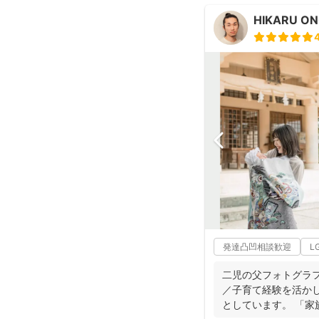
HIKARU O
発達凸凹相談歓迎
L
二児の父フォトグラファー
／子育て経験を活か
としています。 「家