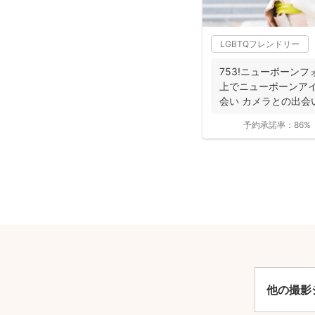
LGBTQフレンドリー
753!ニューボーンフ
上でニューボーンアイ
会い カメラとの出会い
予約承諾率：
86%
安
他の撮影