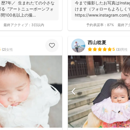
まれたての小さな
今まで撮影したお写真はInsta
ーンフォ
けます（フォローもよろしくで
間100名以上の撮...
https://www.instagram.com/ju
最終アクティブ：
3日以内
予約承諾率：
87%
最終ア
西山稔夏
5
5
(
2
)
女性
(
3
)
男性