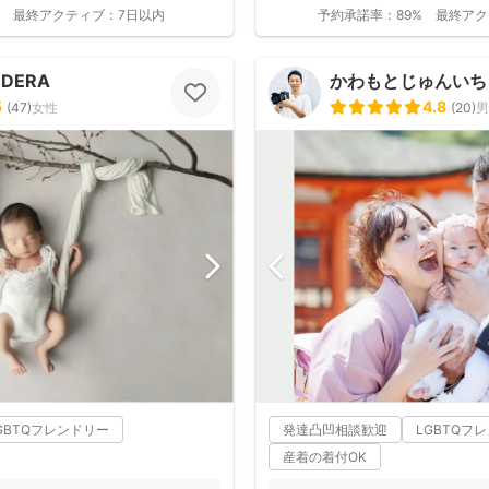
す。 ...
最終アクティブ：
7日以内
予約承諾率：
89%
最終アク
ODERA
かわもとじゅんいち【J
5
4.8
(
47
)
女性
(
20
)
男
GBTQフレンドリー
発達凸凹相談歓迎
LGBTQフ
産着の着付OK