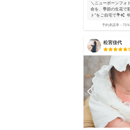
＼ニューボーンフォト歴7年／ 生
命を、季節の生花で彩る “アートニューボ
ト”をご自宅で💐✨ 年
予約承諾率：
70%
松宮佳代