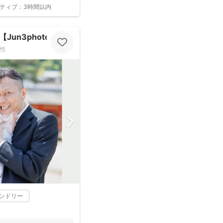
ティブ：
3時間以内
un3photo】
性
レンドリー