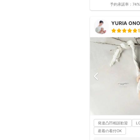
いただけ...
予約承諾率：
74%
YURIA ON
発達凸凹相談歓迎
L
産着の着付OK