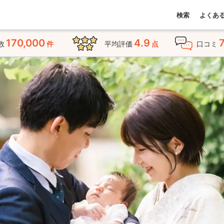
検索
よくあ
170,000
4.9
数
件
平均評価
点
口コミ