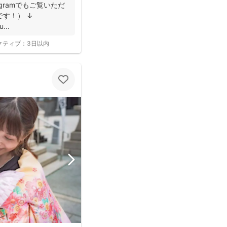
gramでもご覧いただ
す！） ↓
...
クティブ：
3日以内