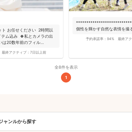
撮影基本料
全ジャンル共通
***************************
24,200
個性を輝かす自然な表情を撮る
ォト お任せください 2時間以
平日
円
(税込)
テム込み 🍀私とカメラの出
予約承諾率：
94%
最終アク
29,700
は20数年前のフィル...
円
土日祝
(税込)
最終アクティブ：
7日以上前
この基本料に
心・うれしいをまるっと込めました
全8件を表示
1
たっぷりもらえる
写真データ75枚~
ニューボーンフォトは40枚以上
60分間
撮影
(目安)
準備・片付けなど含みます
ジャンルから探す
撮影場所までの
*
フォトグラファー出張料