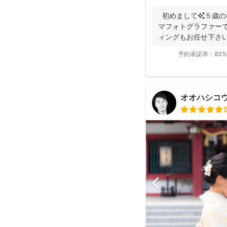
初めまして✨５歳の
マフォトグラファーで
ィングもお任せ下さい
届...
予約承諾率：
83%
オオハシコ