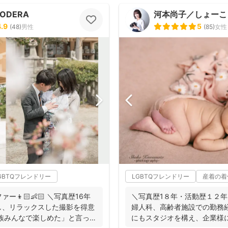
NODERA
河本尚子／しょーこ
4.9
5
(
48
)
男性
(
85
)
女性
GBTQフレンドリー
LGBTQフレンドリー
産着の着
👦🏻👶🏻 ＼写真歴16年
＼写真歴1８年・活動歴１２年
し、リラックスした撮影を得意
婦人科、高齢者施設での勤務
族みんなで楽しめた」と言って
にもスタジオを構え、企業様