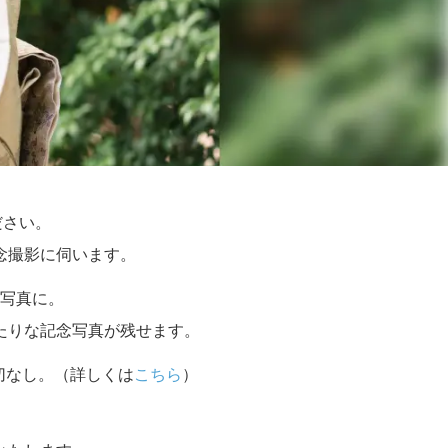
ださい。
念撮影に伺います。
写真に。
たりな記念写真が残せます。
切なし。（詳しくは
こちら
）