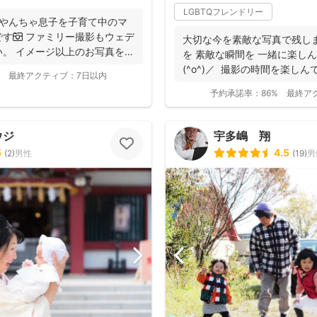
LGBTQフレンドリー
やんちゃ息子を子育て中のマ
す📷 ファミリー撮影もウェデ
大切な今を素敵な写真で残し
。 イメージ以上のお写真をお
を 素敵な瞬間を 一緒に楽し
(^o^)／ 撮影の時間を楽しん
最終アクティブ：
7日以内
予約承諾率：
86%
最終ア
ウジ
宇多嶋 翔
5
4.5
(
2
)
男性
(
19
)
男