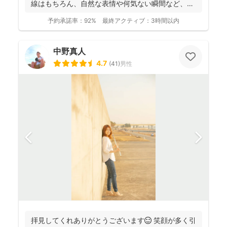
線はもちろん、自然な表情や何気ない瞬間など、ご
希望に合...
予約承諾率：
92%
最終アクティブ：
3時間以内
中野真人
4.7
(
41
)
男性
拝見してくれありがとうございます😊 笑顔が多く引