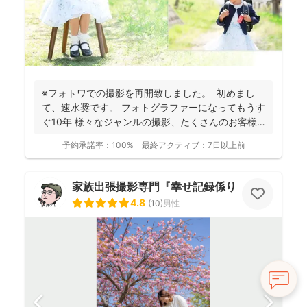
※フォトワでの撮影を再開致しました。 初めまし
て、速水奨です。 フォトグラファーになってもうす
ぐ10年 様々なジャンルの撮影、たくさんのお客様
を...
予約承諾率：
100%
最終アクティブ：
7日以上前
家族出張撮影専門『幸せ記録係り』 HIKO
4.8
(
10
)
男性