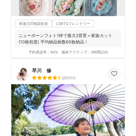
発達凸凹相談歓迎
LGBTQフレンドリー
ニューボーンフォト1枠で最大2背景＋家族カット
(10枚程度) 平均納品枚数60枚納品！
予約承諾率：
94%
最終アクティブ：
3時間以内
早川 修
5
(
20
)
男性