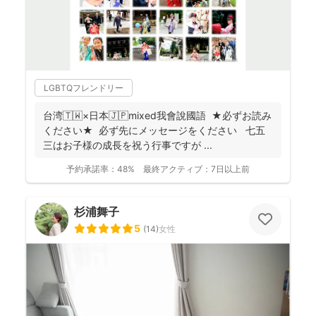
LGBTQフレンドリー
台湾🇹🇼×日本🇯🇵mixed我會說國語 ★必ずお読み
ください★ 必ず先にメッセージをください 七五
三はお子様の成長を祝う行事ですが ...
予約承諾率：
48%
最終アクティブ：
7日以上前
杉浦舞子
5
(
14
)
女性