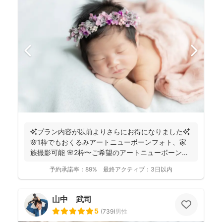
✨プラン内容が以前よりさらにお得になりました✨
🌸1枠でもおくるみアートニューボーンフォト、家
族撮影可能 🌸2枠〜ご希望のアートニューボーンフ
ォトのセ...
予約承諾率：
89%
最終アクティブ：
3日以内
山中 武司
5
(
739
)
男性