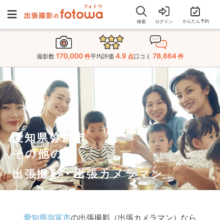
かんたん予約
検索
ログイン
170,000
4.9
78,664
撮影数
件
平均評価
点
口コミ
件
愛知県弥富市
その他の
出張撮影・出張カメラマン
愛知県弥富市
の出張撮影（出張カメラマン）なら