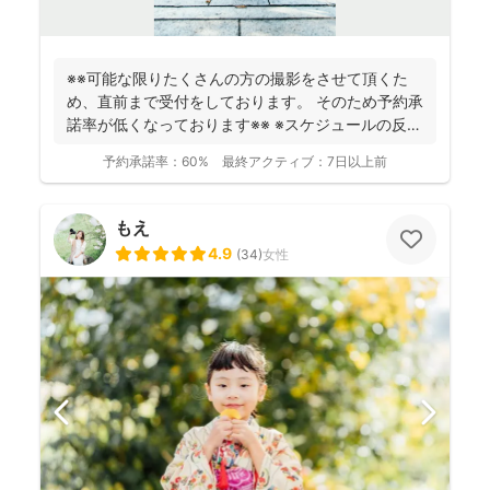
※※可能な限りたくさんの方の撮影をさせて頂くた
め、直前まで受付をしております。 そのため予約承
諾率が低くなっております※※ ※スケジュールの反映
が遅れ...
予約承諾率：
60%
最終アクティブ：
7日以上前
もえ
4.9
(
34
)
女性