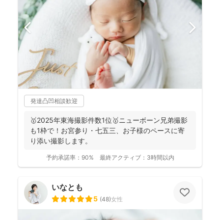
発達凸凹相談歓迎
🥇2025年東海撮影件数1位🥇ニューボーン兄弟撮影
も1枠で！お宮参り・七五三、お子様のペースに寄
り添い撮影します。
予約承諾率：
90%
最終アクティブ：
3時間以内
いなとも
5
(
48
)
女性