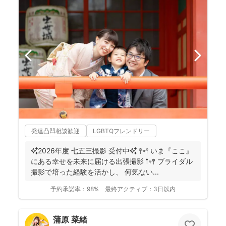
発達凸凹相談歓迎
LGBTQフレンドリー
✨2026年度 七五三撮影 受付中✨ 𖤣𖥧𖥣 いま『ここ』
にある幸せを未来に届ける出張撮影 𖡡𖥧𖤣 ブライダル
撮影で培った経験を活かし、 何気ない...
予約承諾率：
98%
最終アクティブ：
3日以内
蒲原 菜緒