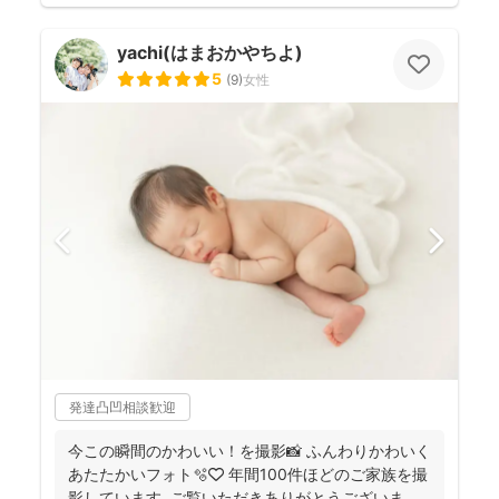
yachi(はまおかやちよ)
5
(
9
)
女性
発達凸凹相談歓迎
今この瞬間のかわいい！を撮影📸 ふんわりかわいく
あたたかいフォト🫧🤍 年間100件ほどのご家族を撮
影しています ご覧いただきありがとうございま