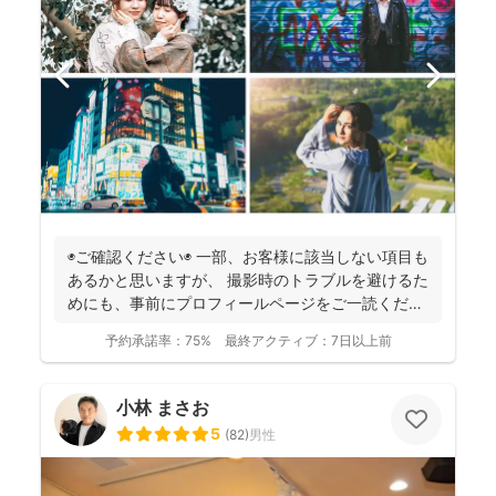
◉ご確認ください◉ 一部、お客様に該当しない項目も
あるかと思いますが、 撮影時のトラブルを避けるた
めにも、事前にプロフィールページをご一読くださ
います...
予約承諾率：
75%
最終アクティブ：
7日以上前
小林 まさお
5
(
82
)
男性