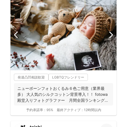
発達凸凹相談歓迎
LGBTQフレンドリー
ニューボーンフォトおくるみ６色ご用意（業界最
多） 大人気のシルクコットン背景導入！！ fotowa
殿堂入りフォトグラファー 月間全国ランキング１
位獲得...
予約承諾率：
95%
最終アクティブ：
12時間以内