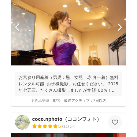
お宮参り用産着（男児：黒、女児：赤 各一着）無料
レンタル可能 お子様撮影、お任せください。 2025
年七五三、たくさん撮影しましたが笑顔100％！...
予約承諾率：
97%
最終アクティブ：
7日以内
coco.nphoto（ココンフォト）
5
(
22
)
女性