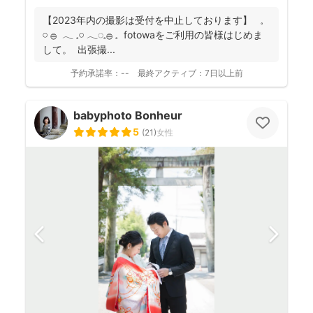
【2023年内の撮影は受付を中止しております】 𓈒
𓏸 𓐍 𓂃 𓈒𓏸 𓂃◌𓈒𓐍 𓈒 fotowaをご利用の皆様はじめま
して。 出張撮...
予約承諾率：
--
最終アクティブ：
7日以上前
babyphoto Bonheur
5
(
21
)
女性