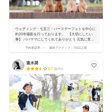
ウェディング・七五三・バースデーフォトを中心に
約20年撮影を行っております。 【大切にしたい
事】 パパママにしてくれてありがとう 元気に育
っ...
予約承諾率：
--
最終アクティブ：
7日以上前
速水奨
3.7
(
3
)
男性