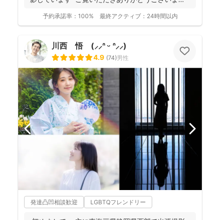
す...
予約承諾率：
100%
最終アクティブ：
24時間以内
川西 悟 (⸝⸝ᐢ ᵕ ᐢ⸝⸝)
4.9
(
74
)
男性
発達凸凹相談歓迎
LGBTQフレンドリー