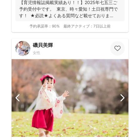
【育児情報誌掲載実績あり！！】2025年七五三ご
予約受付中です。 東京、時々愛知！土日祝専門で
す！ ★必読★よくある質問など載せておりま
す。 ...
予約承諾率：
90%
最終アクティブ：
7日以上前
磯貝美輝
女性