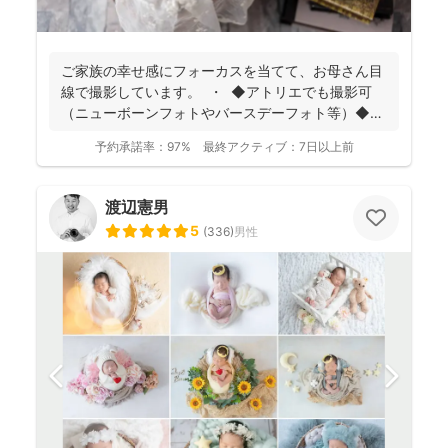
ご家族の幸せ感にフォーカスを当てて、お母さん目
線で撮影しています。 ・ ◆アトリエでも撮影可
（ニューボーンフォトやバースデーフォト等）◆
名...
予約承諾率：
97%
最終アクティブ：
7日以上前
渡辺憲男
5
(
336
)
男性