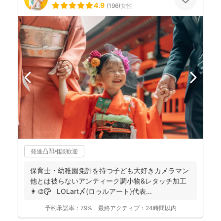
4.9
(
196
)
女性
発達凸凹相談歓迎
保育士・幼稚園免許を持つ子ども大好きカメラマン
他とは被らないアンティーク調小物&レタッチ加工
👩‍🎨🎨 LOLart〆(ロゥルアート)代表...
予約承諾率：
79%
最終アクティブ：
24時間以内