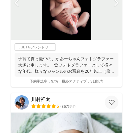
LGBTQフレンドリー
子育て真っ最中の、かあーちゃんフォトグラファー
大塚と申します。 ⭐︎フォトグラファーとして様々
な年代、様々なジャンルのお写真を20年以上（歳バ
レちゃ...
予約承諾率：
97%
最終アクティブ：
3日以内
川村祥太
5
(
357
)
男性