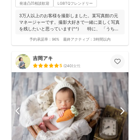
発達凸凹相談歓迎
LGBTQフレンドリー
3万人以上のお客様を撮影しました。某写真館の元
マネージャーです。撮影大好きで一緒に楽しく写真
を残したいと思っています(^^) 特に、 「うち
の...
予約承諾率：
96%
最終アクティブ：
3時間以内
吉岡アキ
5
(
240
)
女性