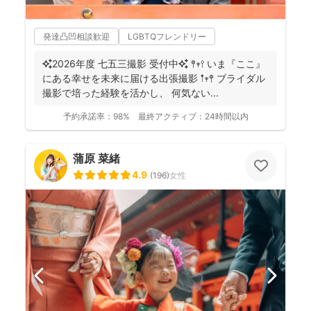
発達凸凹相談歓迎
LGBTQフレンドリー
✨2026年度 七五三撮影 受付中✨ 𖤣𖥧𖥣 いま『ここ』
にある幸せを未来に届ける出張撮影 𖡡𖥧𖤣 ブライダル
撮影で培った経験を活かし、 何気ない...
予約承諾率：
98%
最終アクティブ：
24時間以内
蒲原 菜緒
4.9
(
196
)
女性