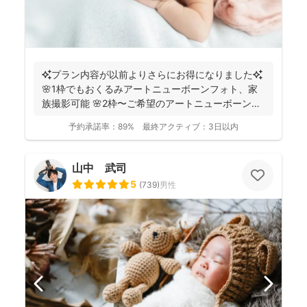
✨プラン内容が以前よりさらにお得になりました✨
🌸1枠でもおくるみアートニューボーンフォト、家
族撮影可能 🌸2枠〜ご希望のアートニューボーンフ
ォトのセ...
予約承諾率：
89%
最終アクティブ：
3日以内
山中 武司
5
(
739
)
男性