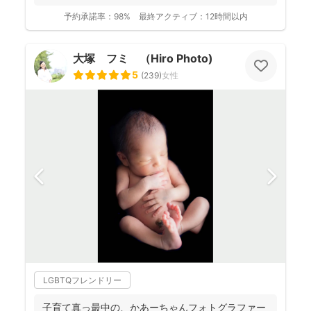
予約承諾率：
98%
最終アクティブ：
12時間以内
大塚 フミ （Hiro Photo)
5
(
239
)
女性
LGBTQフレンドリー
子育て真っ最中の、かあーちゃんフォトグラファー