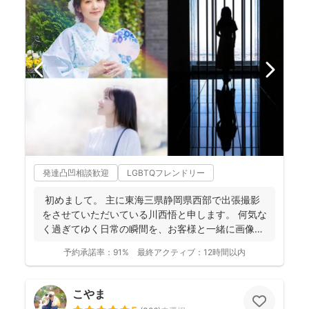
発達凸凹相談歓迎
LGBTQフレンドリー
初めまして。 主に東海三県静岡県西部で出張撮影
をさせていただいている川西悟と申します。 何気な
く過ぎてゆく日常の瞬間を、お客様と一緒に画像と
して残...
予約承諾率：
91%
最終アクティブ：
12時間以内
こやま