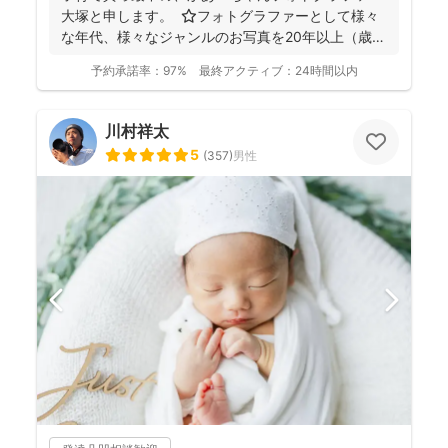
大塚と申します。 ⭐︎フォトグラファーとして様々
な年代、様々なジャンルのお写真を20年以上（歳バ
レちゃ...
予約承諾率：
97%
最終アクティブ：
24時間以内
川村祥太
5
(
357
)
男性