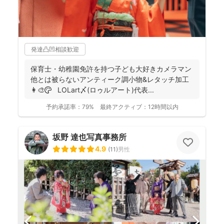
発達凸凹相談歓迎
保育士・幼稚園免許を持つ子ども大好きカメラマン
他とは被らないアンティーク調小物&レタッチ加工
👩‍🎨🎨 LOLart〆(ロゥルアート)代表...
予約承諾率：
79%
最終アクティブ：
12時間以内
坂野 達也写真事務所
4.9
(
11
)
男性