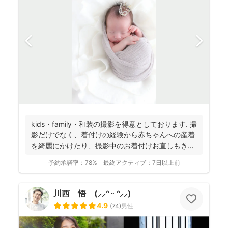
kids・family・和装の撮影を得意としております. 撮
影だけでなく、着付けの経験から赤ちゃんへの産着
を綺麗にかけたり、撮影中のお着付けお直しもき
め...
予約承諾率：
78%
最終アクティブ：
7日以上前
川西 悟 (⸝⸝ᐢ ᵕ ᐢ⸝⸝)
4.9
(
74
)
男性