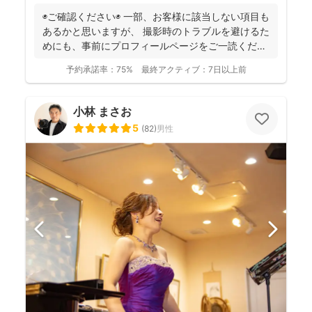
◉ご確認ください◉ 一部、お客様に該当しない項目も
あるかと思いますが、 撮影時のトラブルを避けるた
めにも、事前にプロフィールページをご一読くださ
います...
予約承諾率：
75%
最終アクティブ：
7日以上前
小林 まさお
5
(
82
)
男性