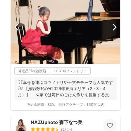
発達凸凹相談歓迎
LGBTQフレンドリー
𓅯幸せを運ぶコウノトリや干支モチーフも人気です
𓃗 【撮影数1位👑2026年東海エリア（2・3・4
月）】 🍙家では毎日のごはん作りを担当する父で
あり、...
予約承諾率：
83%
最終アクティブ：
12時間以内
NAZUphoto 森下なつ美
5
(
82
)
女性