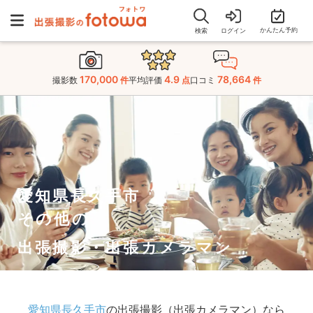
かんたん予約
検索
ログイン
170,000
4.9
78,664
撮影数
件
平均評価
点
口コミ
件
愛知県長久手市
その他の
出張撮影・出張カメラマン
愛知県長久手市
の出張撮影（出張カメラマン）なら