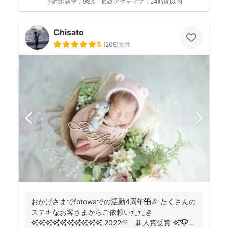
予約承諾率：
98%
最終アクティブ：
24時間以内
Chisato
5
(
205
)
女性
おかげさまでfotowaでの活動4周年🎁🎉 たくさんの
ステキなお客さまからご依頼いただき
✨✨✨✨✨✨✨✨✨✨ 2022年 新人賞受賞 ✨🏆 ...