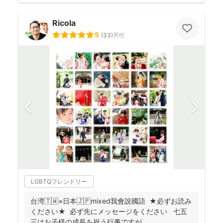
Ricola
5
(
33
)
男性
LGBTQフレンドリー
台湾🇹🇼×日本🇯🇵mixed我會說國語 ★必ずお読み
ください★ 必ず先にメッセージをください 七五
三はお子様の成長を祝う行事ですが ...