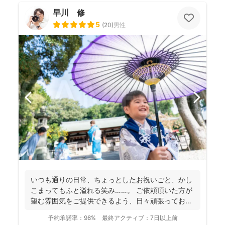
早川 修
5
(
20
)
男性
いつも通りの日常、ちょっとしたお祝いごと、かし
こまってもふと溢れる笑み……。 ご依頼頂いた方が
望む雰囲気をご提供できるよう、日々頑張っており
ます。 ...
予約承諾率：
98%
最終アクティブ：
7日以上前