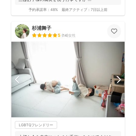
予約承諾率：
48%
最終アクティブ：
7日以上前
杉浦舞子
5
(
14
)
女性
LGBTQフレンドリー