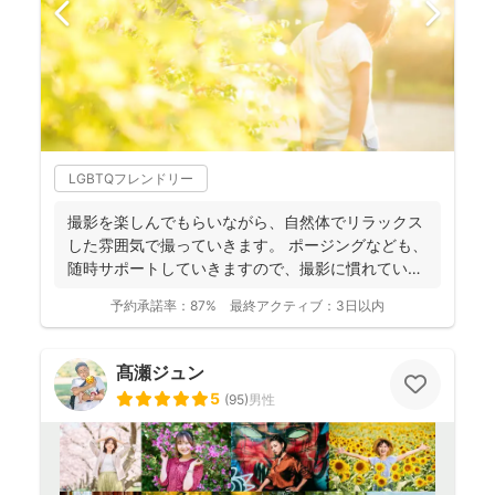
LGBTQフレンドリー
撮影を楽しんでもらいながら、自然体でリラックス
した雰囲気で撮っていきます。 ポージングなども、
随時サポートしていきますので、撮影に慣れていな
い方もお気軽...
予約承諾率：
87%
最終アクティブ：
3日以内
髙瀬ジュン
5
(
95
)
男性