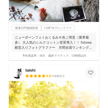
発達凸凹相談歓迎
LGBTQフレンドリー
ニューボーンフォトおくるみ６色ご用意（業界最
多） 大人気のシルクコットン背景導入！！ fotowa
殿堂入りフォトグラファー 月間全国ランキング１
位獲得...
予約承諾率：
95%
最終アクティブ：
12時間以内
taishi
4.9
(
149
)
男性