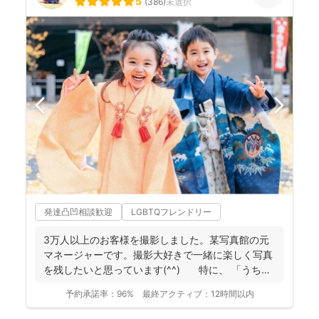
5
(
386
)
未選択
発達凸凹相談歓迎
LGBTQフレンドリー
3万人以上のお客様を撮影しました。某写真館の元
マネージャーです。撮影大好きで一緒に楽しく写真
を残したいと思っています(^^) 特に、 「うち
の...
予約承諾率：
96%
最終アクティブ：
12時間以内