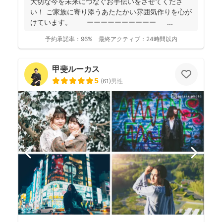
大切な今を未来につなぐお手伝いをさせてくださ
い！ ご家族に寄り添うあたたかい雰囲気作りを心が
けています。 ーーーーーーーーーー ...
予約承諾率：
96%
最終アクティブ：
24時間以内
甲斐ルーカス
5
(
61
)
男性