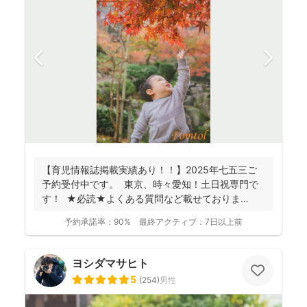
【育児情報誌掲載実績あり！！】2025年七五三ご
予約受付中です。 東京、時々愛知！土日祝専門で
す！ ★必読★よくある質問など載せておりま
す。 ...
予約承諾率：
90%
最終アクティブ：
7日以上前
ヨシダマサヒト
5
(
254
)
男性