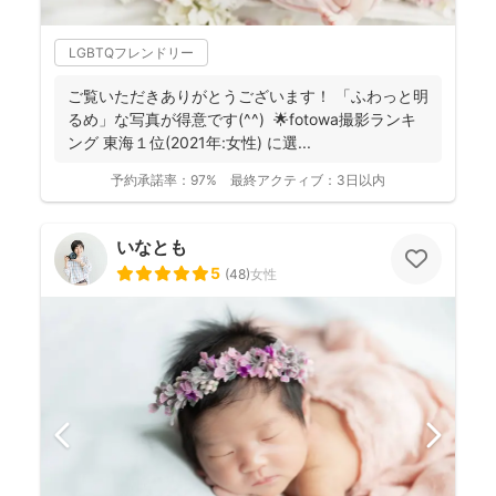
LGBTQフレンドリー
ご覧いただきありがとうございます！ 「ふわっと明
るめ」な写真が得意です(^^) 🌟fotowa撮影ランキ
ング 東海１位(2021年:女性) に選...
予約承諾率：
97%
最終アクティブ：
3日以内
いなとも
5
(
48
)
女性