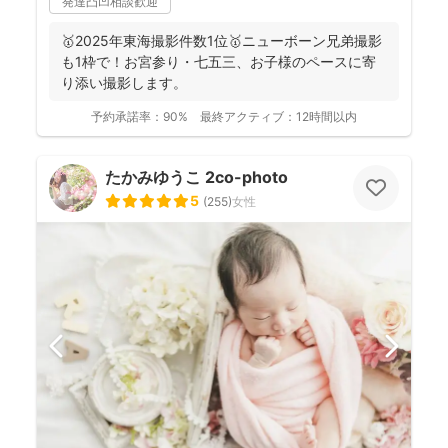
発達凸凹相談歓迎
🥇2025年東海撮影件数1位🥇ニューボーン兄弟撮影
も1枠で！お宮参り・七五三、お子様のペースに寄
り添い撮影します。
予約承諾率：
90%
最終アクティブ：
12時間以内
たかみゆうこ 2co-photo
5
(
255
)
女性