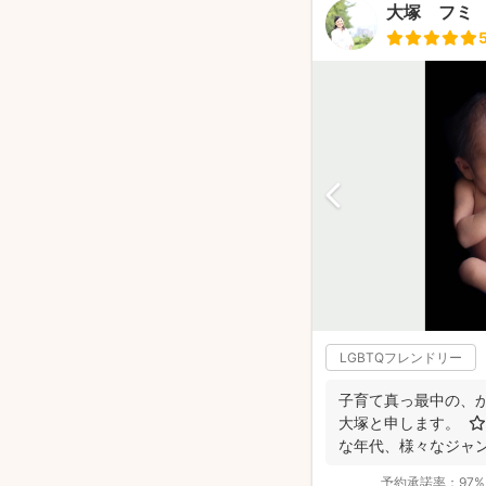
大塚 フミ （H
LGBTQフレンドリー
子育て真っ最中の、
大塚と申します。 ⭐
な年代、様々なジャン
レちゃ...
予約承諾率：
97%