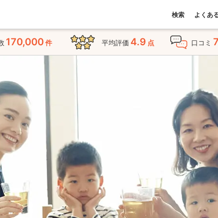
検索
よくあ
170,000
4.9
数
件
平均評価
点
口コミ