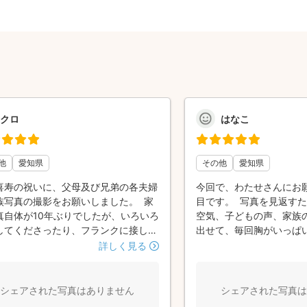
クロ
はなこ
他
愛知県
その他
愛知県
喜寿の祝いに、父母及び兄弟の各夫婦
今回で、わたせさんにお
族写真の撮影をお願いしました。 家
目です。 写真を見返す
真自体が10年ぶりでしたが、いろいろ
空気、子どもの声、家族
してくださったり、フランクに接して
出せて、毎回胸がいっぱ
たので、全員が楽しく撮影ができまし
今回は御稚児さんに合わ
詳しく見る
 また全員での家族写真の予定でした
たくさん用意してくださ
折角ということで、私夫婦や兄夫婦の
より温かく、優しい雰囲
ぞれの記念撮影や、兄夫婦の子供達の
いました。 ただ写真を撮
シェアされた写真はありません
シェアされた写真は
もしてくださり、凄くありがたかった
く、“思い出そのもの”を