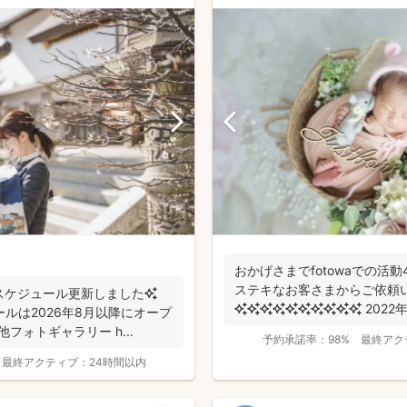
おかげさまでfotowaでの活動4
ステキなお客さまからご依頼
のスケジュール更新しました✨
ールは2026年8月以降にオープ
フォトギャラリー h...
予約承諾率：
98%
最終アク
最終アクティブ：
24時間以内