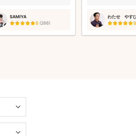
。 全員が今回、写真撮影をお願いし
っているのが伝わります
かったと思い、また写真撮影をお願い
せさんのことが大好きで
SAMIYA
わたせ やす
いと思いました。 素敵な写真ありが
ん来る？」と楽しみにして
5
(
266
)
5
ございました。
見知りをすることもある
さんの前では自然と笑顔
った表情を見せていて、
ーんとしてしまいます。
は、今しか残せない。 そ
を、こんなにも愛情深く
ことに感謝しかありませ
家族の大切な節目は「わ
したい」が当たり前にな
もう、わたせさん以外は
が家の特別なカメラマン
も本当にありがとうござ