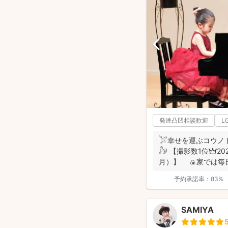
発達凸凹相談歓迎
L
𓅯幸せを運ぶコウノ
𓃗 【撮影数1位👑2
月）】 🍙家では毎
あり、...
予約承諾率：
83%
SAMIYA