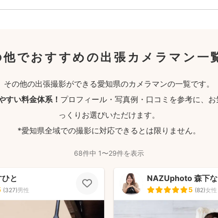
の他でおすすめの出張カメラマン一
その他の出張撮影ができる愛知県のカメラマンの一覧です。
りやすい料金体系！
プロフィール・写真例・口コミを参考に、お
っくりお選びいただけます。
*愛知県全域での撮影に対応できるとは限りません。
68件中 1〜29件を表示
すひと
NAZUphoto 森下
5
5
(
327
)
男性
(
82
)
女性