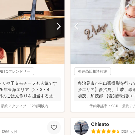
GBTQフレンドリー
発達凸凹相談歓迎
トリや干支モチーフも人気です
多治見市から出張撮影を行っ
026年東海エリア（2・3・4
張エリア】多治見、土岐、瑞
日のごはん作りを担当する父で
加茂、加茂郡 【愛知県出張エ
西部の一...
最終アクティブ：
12時間以内
予約承諾率：
98%
最終ア
Chisato
5
5
(
266
)
女性
(
205
)
女