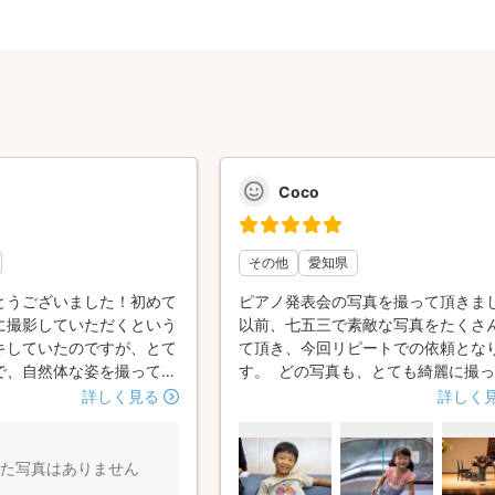
Coco
その他
愛知県
とうございました！初めて
ピアノ発表会の写真を撮って頂きま
に撮影していただくという
以前、七五三で素敵な写真をたくさ
キしていたのですが、とて
て頂き、今回リピートでの依頼とな
で、自然体な姿を撮ってい
す。 どの写真も、とても綺麗に撮
ったです！また機会があっ
き、大変記念になりました。 また、
詳しく見る
詳しく
*^^*)
の上だけでなく、出番を待って落ち
い様子や、見に来てくれた祖父母の
発表会が終わった後にお外でリラッ
た写真はありません
た表情などもカメラにおさめて頂き