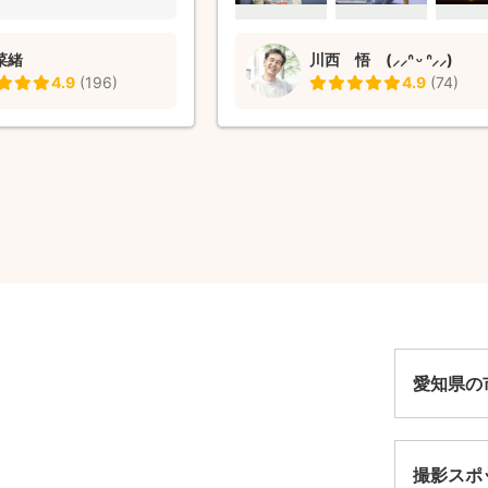
も思い出深い写真になりました。 い
も、開始時間のかなり前に到着され
菜緒
川西 悟 (⸝⸝ᐢ ᵕ ᐢ⸝⸝)
て、予め撮影場所を見て良い撮影ス
4.9
(
196
)
4.9
(
74
)
を確認して頂いているようです。 入
ご準備があってのクオリティなのだ
です。主人も、さすがプロだねと喜
ました。 大変ありがとうございまし
愛知県の
撮影スポ