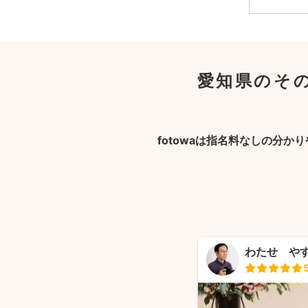
愛知県のそ
fotowaは指名料なしの分か
わたせ や