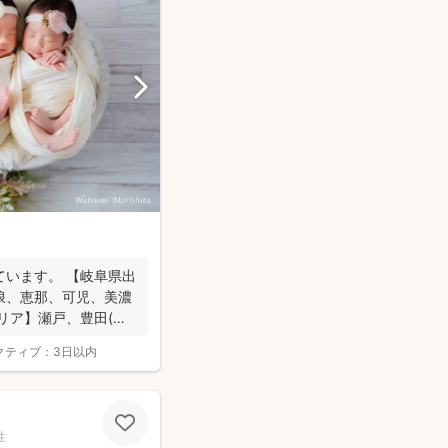
ています。 【岐阜県出
浪、恵那、可児、美濃
リア】瀬戸、豊田(北
クティブ：
3日以内
性