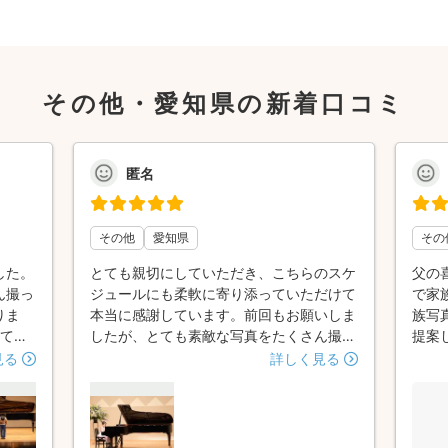
その他・愛知県の新着口コミ
匿名
その他
愛知県
その
した。
とても親切にしていただき、こちらのスケ
父の
ん撮っ
ジュールにも柔軟に寄り添っていただけて
で家
りま
本当に感謝しています。前回もお願いしま
族写
って頂
したが、とても素敵な写真をたくさん撮っ
提案
舞台
ていただけて宝物になっています。今年も
頂け
見る
詳しく見る
着かな
また渡瀬さんにお願いしたいと思っていた
た。
表情、
ので撮っていただけてとても嬉しかったで
が、
クスし
す。ありがとうございました。またよろし
それ
、とて
くお願いいたします。
撮影