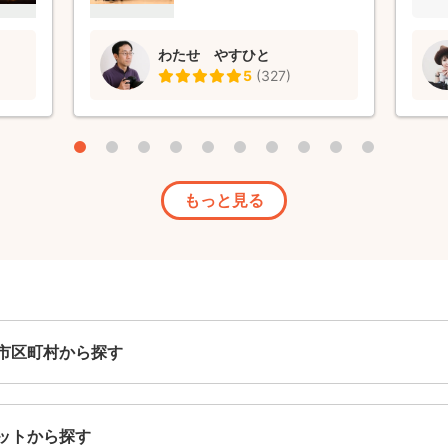
つ
です
てい
て良
わたせ やすひと
ポット
した
5
(
327
)
念な
とう
と納得
んでい
た。
もっと見る
市区町村から探す
ットから探す