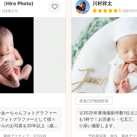
iro Photo)
川村祥太
5
5
(
239
)
女性
(
357
)
男
発達凸凹相談歓迎
かあーちゃんフォトグラファー
🥇2025年東海撮影件数1位
︎フォトグラファーとして様々
も1枠で！お宮参り・七五三
ルのお写真を20年以上（歳バ
り添い撮影します。
最終アクティブ：
3日以内
予約承諾率：
90%
最終アク