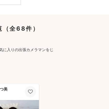
覧
（全68件）
気に入りの出張カメラマンをじ
なつ美