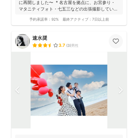
に再開しました〜 * 名古屋を拠点に、お宮参り・
マタニティフォト・七五三などの出張撮影してい...
予約承諾率：
92%
最終アクティブ：
7日以上前
速水奨
3.7
(
3
)
男性