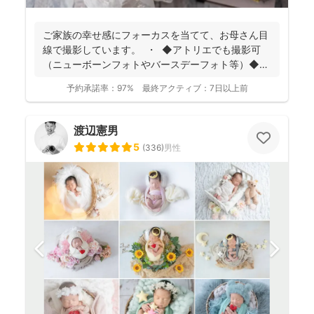
ご家族の幸せ感にフォーカスを当てて、お母さん目
線で撮影しています。 ・ ◆アトリエでも撮影可
（ニューボーンフォトやバースデーフォト等）◆
名...
予約承諾率：
97%
最終アクティブ：
7日以上前
渡辺憲男
5
(
336
)
男性