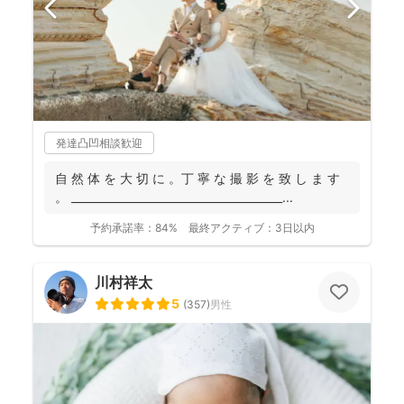
発達凸凹相談歓迎
自 然 体 を 大 切 に 。丁 寧 な 撮 影 を 致 し ま す
。 _______________________________________...
予約承諾率：
84%
最終アクティブ：
3日以内
川村祥太
5
(
357
)
男性