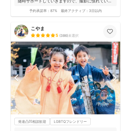
随時サポートしていきますので、撮影に慣れていな
い方もお気軽...
予約承諾率：
87%
最終アクティブ：
3日以内
こやま
5
(
386
)
未選択
発達凸凹相談歓迎
LGBTQフレンドリー