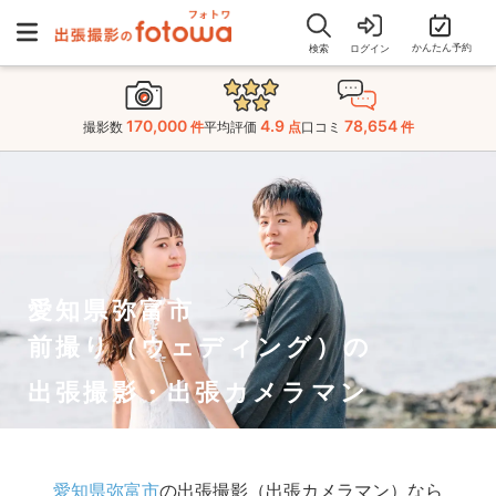
かんたん予約
検索
ログイン
170,000
4.9
78,654
撮影数
件
平均評価
点
口コミ
件
愛知県弥富市
前撮り（ウェディング）の
出張撮影・出張カメラマン
愛知県弥富市
の出張撮影（出張カメラマン）なら