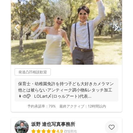
発達凸凹相談歓迎
保育士・幼稚園免許を持つ子ども大好きカメラマン
他とは被らないアンティーク調小物&レタッチ加工
👩‍🎨🎨 LOLart〆(ロゥルアート)代表...
予約承諾率：
79%
最終アクティブ：
12時間以内
坂野 達也写真事務所
4.9
(
11
)
男性