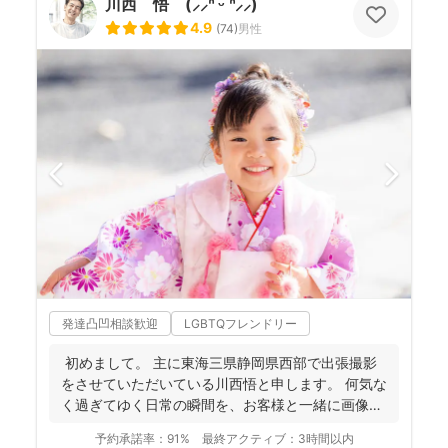
川西 悟 (⸝⸝ᐢ ᵕ ᐢ⸝⸝)
4.9
(
74
)
男性
発達凸凹相談歓迎
LGBTQフレンドリー
初めまして。 主に東海三県静岡県西部で出張撮影
をさせていただいている川西悟と申します。 何気な
く過ぎてゆく日常の瞬間を、お客様と一緒に画像と
して残...
予約承諾率：
91%
最終アクティブ：
3時間以内