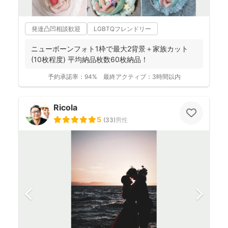
発達凸凹相談歓迎
LGBTQフレンドリー
ニューボーンフォト1枠で最大2背景＋家族カット
(10枚程度) 平均納品枚数60枚納品！
予約承諾率：
94%
最終アクティブ：
3時間以内
Ricola
5
(
33
)
男性