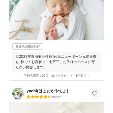
発達凸凹相談歓迎
🥇2025年東海撮影件数1位🥇ニューボーン兄弟撮影
も1枠で！お宮参り・七五三、お子様のペースに寄
り添い撮影します。
予約承諾率：
90%
最終アクティブ：
3時間以内
yachi(はまおかやちよ)
5
(
9
)
女性