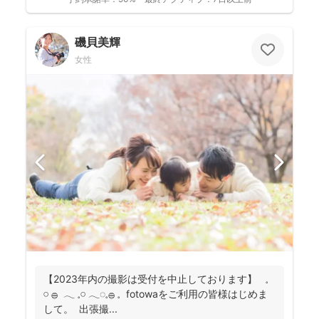
磯貝美輝
女性
【2023年内の撮影は受付を中止しております】 𓈒
𓏸 𓐍 𓂃 𓈒𓏸 𓂃◌𓈒𓐍 𓈒 fotowaをご利用の皆様はじめま
して。 出張撮...