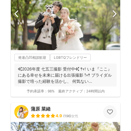
発達凸凹相談歓迎
LGBTQフレンドリー
✨2026年度 七五三撮影 受付中✨ 𖤣𖥧𖥣 いま『ここ』
にある幸せを未来に届ける出張撮影 𖡡𖥧𖤣 ブライダル
撮影で培った経験を活かし、 何気ない...
予約承諾率：
98%
最終アクティブ：
24時間以内
蒲原 菜緒
4.9
(
196
)
女性