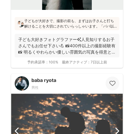
子どもが大好きで、撮影の前も、まずはお子さんと打ち
解けることを大切にされていらっしゃいます。「パパ以
外の男の人は苦手だったけど、小林さんには懐きまし
た！」というお声も！明るく優しい雰囲気の仕上がりの
子ども大好きフォトグラファー✨人見知りするお子
写真をお求めの方にはぜひおすすめです♪
さんでもお任せ下さい💪 📸400件以上の撮影経験有
📸 明るくやわらかい優しい雰囲気の写真を得意とし
ていま...
予約承諾率：
100%
最終アクティブ：
7日以上前
baba ryota
男性