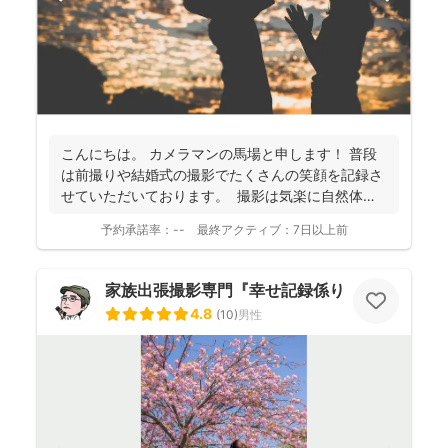
こんにちは。 カメラマンの馬場と申します！ 普段
は前撮りや結婚式の撮影でたくさんの笑顔を記録さ
せていただいております。 撮影は気楽に自然体な
姿を...
予約承諾率：
--
最終アクティブ：
7日以上前
家族出張撮影専門『幸せ記録係り』 HIKO
4.8
(
10
)
男性