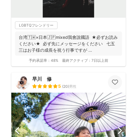
LGBTQフレンドリー
台湾🇹🇼×日本🇯🇵mixed我會說國語 ★必ずお読み
ください★ 必ず先にメッセージをください 七五
三はお子様の成長を祝う行事ですが ...
予約承諾率：
48%
最終アクティブ：
7日以上前
早川 修
5
(
20
)
男性