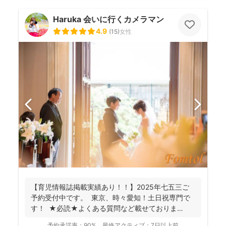
Haruka 会いに行くカメラマン
4.9
(
15
)
女性
【育児情報誌掲載実績あり！！】2025年七五三ご
予約受付中です。 東京、時々愛知！土日祝専門で
す！ ★必読★よくある質問など載せておりま
す。 ...
予約承諾率：
90%
最終アクティブ：
7日以上前