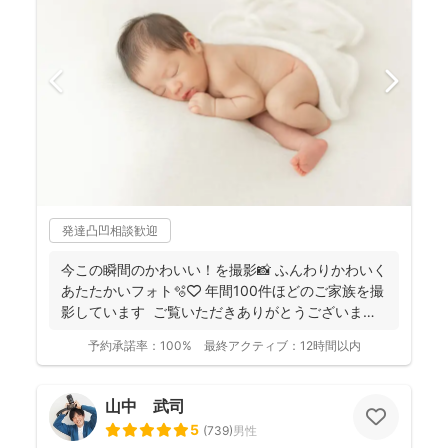
発達凸凹相談歓迎
今この瞬間のかわいい！を撮影📸 ふんわりかわいく
あたたかいフォト🫧🤍 年間100件ほどのご家族を撮
影しています ご覧いただきありがとうございま
す...
予約承諾率：
100%
最終アクティブ：
12時間以内
山中 武司
5
(
739
)
男性