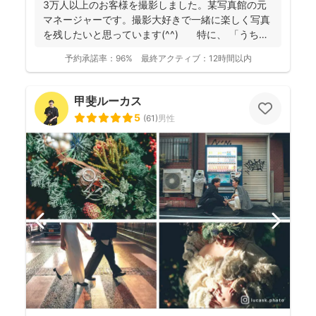
3万人以上のお客様を撮影しました。某写真館の元
マネージャーです。撮影大好きで一緒に楽しく写真
を残したいと思っています(^^) 特に、 「うち
の...
予約承諾率：
96%
最終アクティブ：
12時間以内
甲斐ルーカス
5
(
61
)
男性