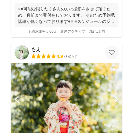
※※可能な限りたくさんの方の撮影をさせて頂くた
め、直前まで受付をしております。 そのため予約承
諾率が低くなっております※※ ※スケジュールの反映
が遅れ...
予約承諾率：
60%
最終アクティブ：
7日以上前
もえ
4.9
(
34
)
女性