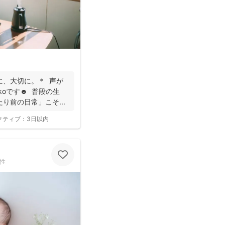
に、大切に。＊ 声が
ikoです☻ 普段の生
り前の日常」こそ...
クティブ：
3日以内
性