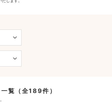
いたします。
ン一覧
（全189件）
。