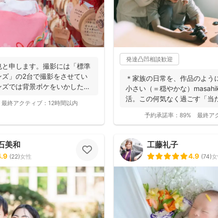
発達凸凹相談歓迎
也と申します。撮影には「標準
ンズ」の2台で撮影をさせてい
＊家族の日常を、作品のよう
ンズでは背景ボケをいかしたお
小さい（＝穏やかな）masah
活。この何気なく過ごす「当た
最終アクティブ：
12時間以内
予約承諾率：
89%
最終ア
石美和
工藤礼子
4.9
4.9
(
22
)
女性
(
74
)
女