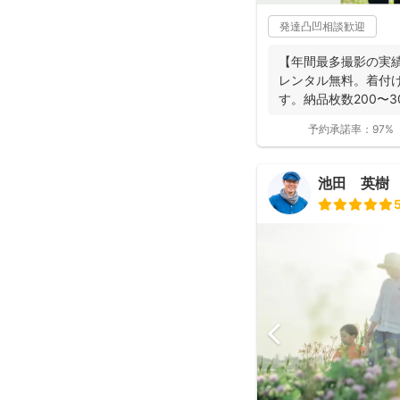
発達凸凹相談歓迎
【年間最多撮影の実
レンタル無料。着付
す。納品枚数200〜
つ妻の監修の下...
予約承諾率：
97%
池田 英樹