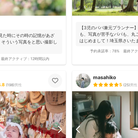
【3児のパパ兼元プランナー
も、写真が苦手なパパも、丸
に見た時にその時の記憶があざ
はじめまして！埼玉県さいた
』そういう写真をと思い撮影し
おります、フ...
予約承諾率：
78%
最終アク
最終アクティブ：
12時間以内
masahiko
4.8
5
(
198
)
男性
(
25
)
男性