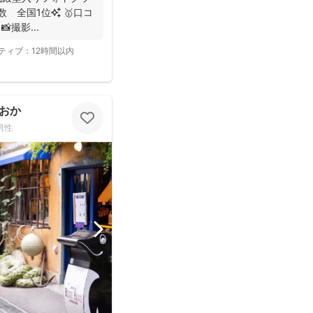
撮影...
ティブ：
12時間以内
おか
男性