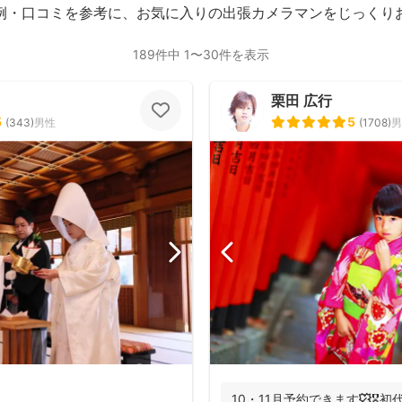
例・口コミを参考に、お気に入りの出張カメラマンをじっくり
189件中 1〜30件を表示
栗田 広行
5
5
(
343
)
男性
(
1708
)
男
10・11月予約できます🍁🎖