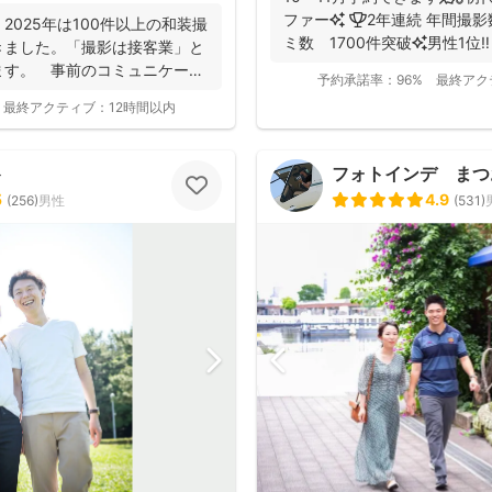
ファー✨ 🏆2年連続 年間撮影数 全国1位✨ 🥇口コ
2025年は100件以上の和装撮
ミ数 1700件突破✨男性1位‼️ 
きました。「撮影は接客業」と
ます。 事前のコミュニケーシ
予約承諾率：
96%
最終アク
最終アクティブ：
12時間以内
ト
フォトインデ まつ
5
4.9
(
256
)
男性
(
531
)