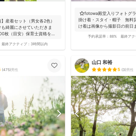
⭐️fotowa殿堂入りフォト
掛け着・スタイ・帽子 無料
績】産着セット（男女各2色）
け着は画像から撮影日の前日まで
けも綺麗にさせていただきま
300枚（目安）保育士資格を持
予約承諾率：
88%
最終アク
最終アクティブ：
3時間以内
山口 和裕
5
5
(
475
)
男性
(
3
)
男性