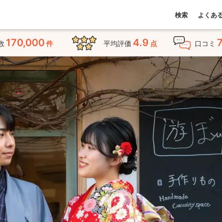
検索
よくあ
170,000
4.9
数
件
平均評価
点
口コミ