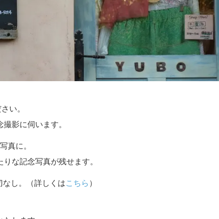
ださい。
念撮影に伺います。
写真に。
たりな記念写真が残せます。
切なし。（詳しくは
こちら
）