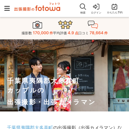
かんたん予約
検索
ログイン
170,000
4.9
78,664
撮影数
件
平均評価
点
口コミ
件
千葉県夷隅郡大多喜町
カップルの
出張撮影・出張カメラマン
千葉県夷隅郡大多喜町
の出張撮影（出張カメラマン）な