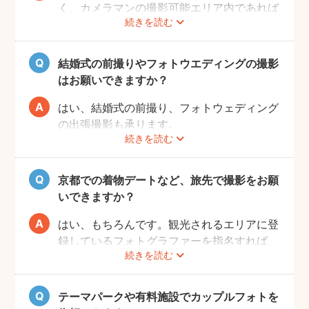
く、カメラマンの撮影可能エリア内であれば
続きを読む
交通費も一切かかりません。
自己PRやポートフォリオから、お好きなプ
ロのフォトグラファーをじっくりと選べるの
結婚式の前撮りやフォトウエディングの撮影
で、お二人とも安心して撮影することができ
はお願いできますか？
ます。
はい、結婚式の前撮り、フォトウェディング
の出張撮影も承ります。
続きを読む
fotowaでは衣装レンタル・着付け・ヘアメ
イクなどのオプションをご用意しておりませ
んので、お客様自身でご用意くださいませ。
京都での着物デートなど、旅先で撮影をお願
いできますか？
はい、もちろんです。観光されるエリアに登
録しているフォトグラファーを指名すれば、
続きを読む
旅行先でも撮影できます。
お好きな時間帯に撮影もできるので、是非と
も思い出に残るデートプランにしてください
テーマパークや有料施設でカップルフォトを
ね！