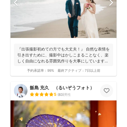
『出張撮影初めての方でも大丈夫！』 自然な表情を
引き出すために、撮影中はかしこまることなく、楽
しく自由になれる雰囲気作りを大事にしています＾
＾ こ...
予約承諾率：
99%
最終アクティブ：
7日以上前
飯島 充久 （るいぞうフォト）
5
(
83
)
男性