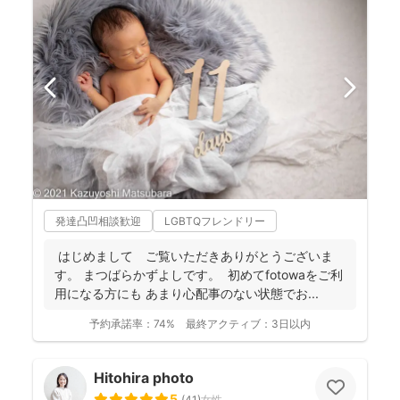
発達凸凹相談歓迎
LGBTQフレンドリー
はじめまして ご覧いただきありがとうございま
す。 まつばらかずよしです。 初めてfotowaをご利
用になる方にも あまり心配事のない状態でお...
予約承諾率：
74%
最終アクティブ：
3日以内
Hitohira photo
5
(
41
)
女性