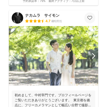
予約承諾率：
79%
最終アクティブ：
7日以上前
ナカムラ サイモン
4.7
(
61
)
男性
初めまして、中村宰門です。プロフィールページを
ご覧いただきありがとうございます。 東京都を拠
点に、フリーカメラマンとして幅広い分野で撮影を