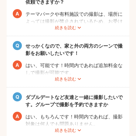
依頼できますか？
テーマパークや有料施設での撮影は、場所に
よっては撮影が禁止されているため、お受け
続きを読む
できない場合がございます。
予約前にお客様ご自身で、施設へのご確認を
お願いいたします。
せっかくなので、家と外の両方のシーンで撮
また、有料施設の場合、フォトグラファーの
影をお願いしたいです！
入場費などはお客様のご負担となりますので
ご了承ください。
はい、可能です！時間内であれば追加料金な
しで撮影が可能です。
続きを読む
撮影をスムーズに進行させるために、事前に
その旨をフォトグラファーにお伝えいただけ
ると幸いです。
ダブルデートなど友達と一緒に撮影したいで
す。グループで撮影を予約できますか
はい、もちろんです！時間内であれば、撮影
対象は何人でも問題ありません。
続きを読む
追加料金も一切なしで、ご友人と一緒に撮影