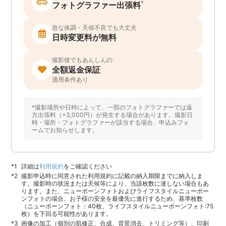
*
フォトグラファー出張料
急な体調・天候不良でも大丈夫
日時変更料が無料
撮影後でもあんしんの
全額返金保証
適用条件あり
*撮影場所や日時によって、一部のフォトグラファーでは遠
方出張料（+3,000円）が発生する場合があります。撮影日
時・場所・フォトグラファーが該当する場合、申込みフォ
ームでお知らせします。
詳細は
利用規約
をご確認ください
撮影申込時に同意された利用規約に記載の納入期限までに納入しま
す。撮影時の状況または天候等により、当該枚数に達しない場合もあ
ります。また、ニューボーンフォトおよびライフスタイルニューボー
ンフォトの場合、お子様の安全を最優先に進行するため、基準枚数
（ニューボーンフォト：40枚、ライフスタイルニューボーンフォト:75
枚）を下回る可能性があります。
画像の加工（個別の肌修正、合成、背景消去、トリミング等）、印刷