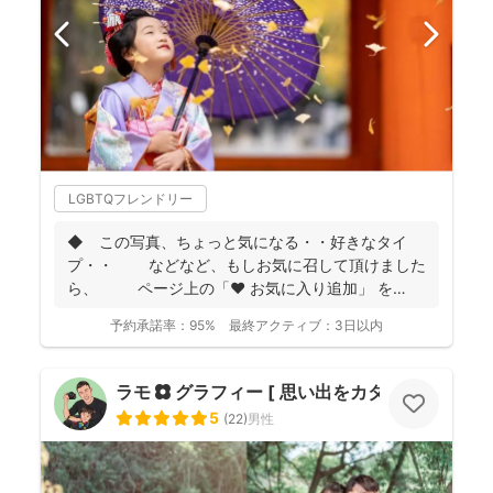
LGBTQフレンドリー
◆ この写真、ちょっと気になる・・好きなタイ
プ・・ などなど、もしお気に召して頂けました
ら、 ページ上の「❤ お気に入り追加」 を
...
予約承諾率：
95%
最終アクティブ：
3日以内
ラモ ✿ グラフィー [ 思い出をカタチに ]
5
(
22
)
男性