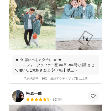
★ ☆ 思い出をカタチに ☆ ★ －－－－－－－－－
－－－ フォトグラファー歴3年目 3年間で撮影させ
て頂いたご家族さまは【400組】以上 －...
予約承諾率：
86%
最終アクティブ：
7日以上前
松原一能
5
(
169
)
男性