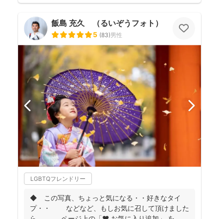
飯島 充久 （るいぞうフォト）
5
(
83
)
男性
LGBTQフレンドリー
◆ この写真、ちょっと気になる・・好きなタイ
プ・・ などなど、もしお気に召して頂けました
ら、 ページ上の「❤ お気に入り追加」 を