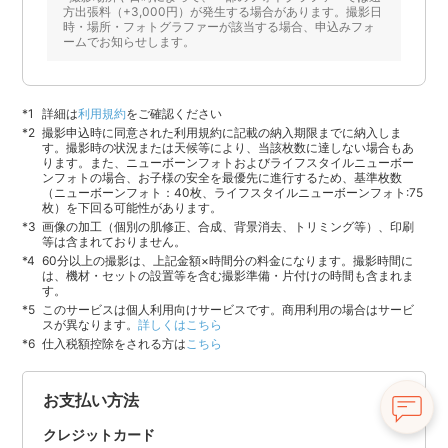
方出張料（+3,000円）が発生する場合があります。撮影日
時・場所・フォトグラファーが該当する場合、申込みフォ
ームでお知らせします。
詳細は
利用規約
をご確認ください
撮影申込時に同意された利用規約に記載の納入期限までに納入しま
す。撮影時の状況または天候等により、当該枚数に達しない場合もあ
ります。また、ニューボーンフォトおよびライフスタイルニューボー
ンフォトの場合、お子様の安全を最優先に進行するため、基準枚数
（ニューボーンフォト：40枚、ライフスタイルニューボーンフォト:75
枚）を下回る可能性があります。
画像の加工（個別の肌修正、合成、背景消去、トリミング等）、印刷
等は含まれておりません。
60分以上の撮影は、上記金額×時間分の料金になります。撮影時間に
は、機材・セットの設置等を含む撮影準備・片付けの時間も含まれま
す。
このサービスは個人利用向けサービスです。商用利用の場合はサービ
スが異なります。
詳しくはこちら
仕入税額控除をされる方は
こちら
お支払い方法
クレジットカード