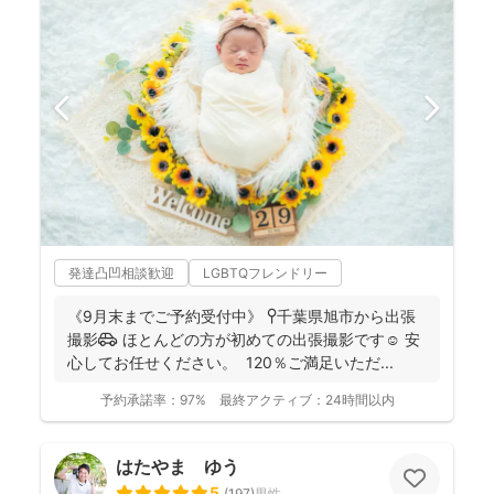
発達凸凹相談歓迎
LGBTQフレンドリー
《9月末までご予約受付中》 📍千葉県旭市から出張
撮影🚗 ほとんどの方が初めての出張撮影です☺️ 安
心してお任せください。 120％ご満足いただ...
予約承諾率：
97%
最終アクティブ：
24時間以内
はたやま ゆう
5
(
197
)
男性