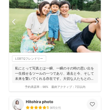
LGBTQフレンドリー
私にとって写真とは一瞬、一瞬のその時の思い出を
一生残せるツールの一つであり、過去と今、そして
未来を繋いでくれる存在です。大切な人たちとの写
真を残して、今あ...
予約承諾率：
98%
最終アクティブ：
7日以内
Hitohira photo
5
(
41
)
女性