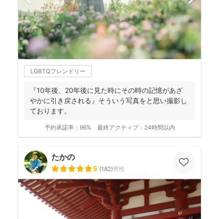
LGBTQフレンドリー
『10年後、20年後に見た時にその時の記憶があざ
やかに引き戻される』そういう写真をと思い撮影し
ております。
予約承諾率：
96%
最終アクティブ：
24時間以内
たかの
5
(
182
)
男性