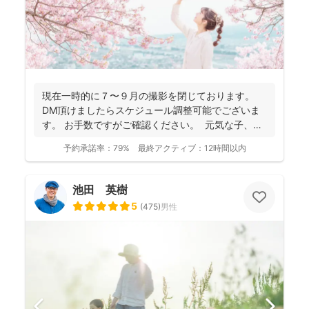
現在一時的に７〜９月の撮影を閉じております。
DM頂けましたらスケジュール調整可能でございま
す。 お手数ですがご確認ください。 元気な子、人
見知...
予約承諾率：
79%
最終アクティブ：
12時間以内
池田 英樹
5
(
475
)
男性