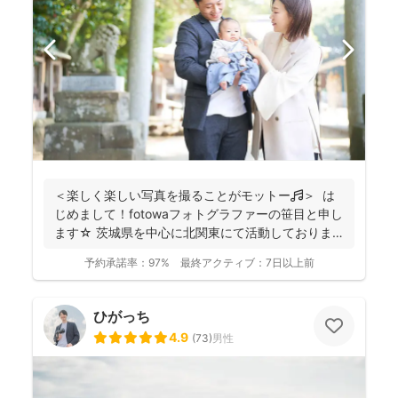
＜楽しく楽しい写真を撮ることがモットー🎵＞ は
じめまして！fotowaフォトグラファーの笹目と申し
ます☆ 茨城県を中心に北関東にて活動しておりま
す...
予約承諾率：
97%
最終アクティブ：
7日以上前
ひがっち
4.9
(
73
)
男性