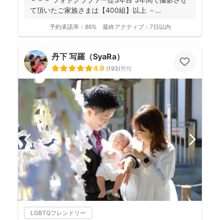
て頂いたご家族さまは【400組】以上 －...
予約承諾率：
86%
最終アクティブ：
7日以内
丹下 写羅（SyaRa）
4.9
(
193
)
男性
LGBTQフレンドリー