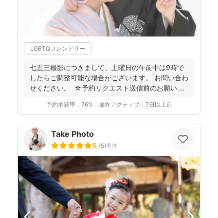
LGBTQフレンドリー
七五三撮影につきまして、土曜日の午前中は9時で
したらご調整可能な場合がございます。 お問い合わ
せください。 ☆予約リクエスト送信前のお願い ま
ず...
予約承諾率：
76%
最終アクティブ：
7日以上前
Take Photo
5
(
5
)
男性