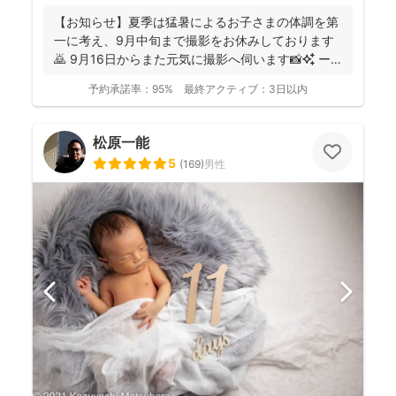
【お知らせ】夏季は猛暑によるお子さまの体調を第
一に考え、9月中旬まで撮影をお休みしております
🙇 9月16日からまた元気に撮影へ伺います📸✨ ー
ーーーーー...
予約承諾率：
95%
最終アクティブ：
3日以内
松原一能
5
(
169
)
男性