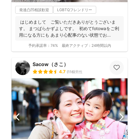
発達凸凹相談歓迎
LGBTQフレンドリー
はじめまして ご覧いただきありがとうございま
す。 まつばらかずよしです。 初めてfotowaをご利
用になる方にも あまり心配事のない状態でお...
予約承諾率：
74%
最終アクティブ：
24時間以内
Sacow（さこ）
4.7
(
116
)
男性