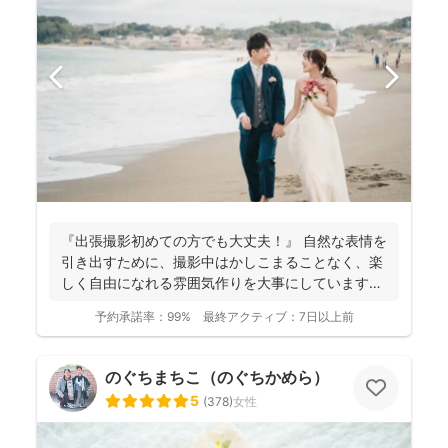
『出張撮影初めての方でも大丈夫！』 自然な表情を
引き出すために、撮影中はかしこまることなく、楽
しく自由になれる雰囲気作りを大事にしています＾
＾ こ...
予約承諾率：
99%
最終アクティブ：
7日以上前
のぐちまちこ（のぐちかめら）
5
(
378
)
女性