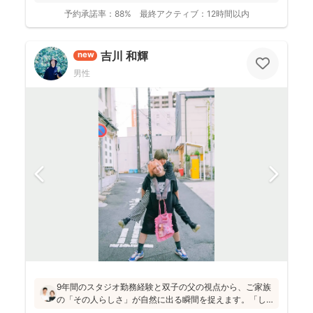
予約承諾率：
88%
最終アクティブ：
12時間以内
吉川 和輝
new
男性
9年間のスタジオ勤務経験と双子の父の視点から、ご家族
の「その人らしさ」が自然に出る瞬間を捉えます。「し
っかりしなくて大丈夫」と緊張をほぐし、後から見返し