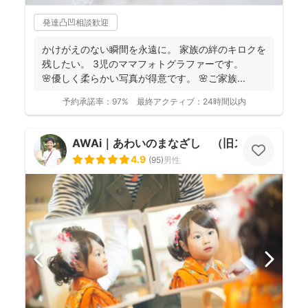
発達凸凹相談歓迎
かけがえのない瞬間を永遠に。 家族の絆のキロクを
残したい。 3児のママフォトグラファーです。
🌸優しく柔らかい写真が得意です。 🌸ご家族...
予約承諾率：
97%
最終アクティブ：
24時間以内
AWAi｜あわいのまなざし （旧スマイルツリ
4.9
(
95
)
男性