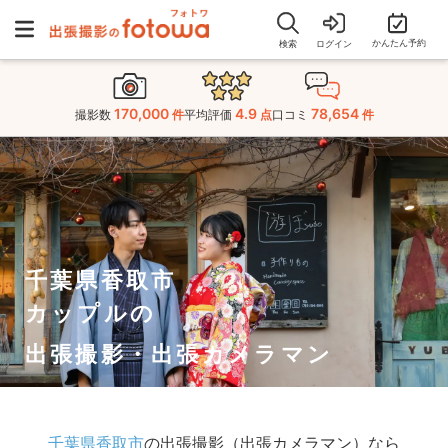
かんたん予約
検索
ログイン
170,000
4.9
78,654
撮影数
件
平均評価
点
口コミ
件
千葉県香取市
カップルの
出張撮影・出張カメラマン
千葉県香取市
の出張撮影（出張カメラマン）なら