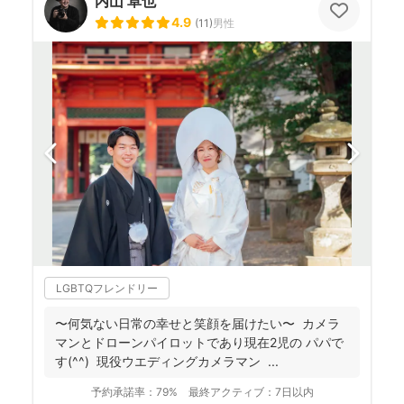
内山 卓也
4.9
(
11
)
男性
LGBTQフレンドリー
〜何気ない日常の幸せと笑顔を届けたい〜 カメラ
マンとドローンパイロットであり現在2児の パパで
す(^^) 現役ウエディングカメラマン ...
予約承諾率：
79%
最終アクティブ：
7日以内