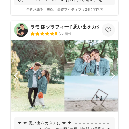
...
予約承諾率：
95%
最終アクティブ：
24時間以内
ラモ ✿ グラフィー [ 思い出をカタチに ]
5
(
22
)
男性
★ ☆ 思い出をカタチに ☆ ★ －－－－－－－－－
－－－ フォトグラファー歴3年目 3年間で撮影させ