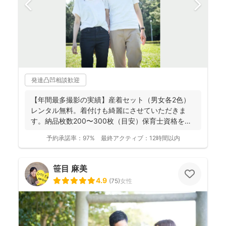
発達凸凹相談歓迎
【年間最多撮影の実績】産着セット（男女各2色）
レンタル無料。着付けも綺麗にさせていただきま
す。納品枚数200〜300枚（目安）保育士資格を持
つ妻の監修の下...
予約承諾率：
97%
最終アクティブ：
12時間以内
笹目 麻美
4.9
(
75
)
女性