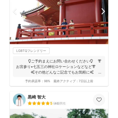
LGBTQフレンドリー
💡ご予約まえにお問い合わせください💡 👘
お宮参り•七五三の神社ロケーションなどなど👘
✨その他どんなご記念でもお気軽に✨
👶...
予約承諾率：
98%
最終アクティブ：
7日以上前
黒崎 智大
5
(
46
)
男性