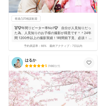
発達凸凹相談歓迎
🏅🏆️年間リピーター率No1🏆 自分が人見知りだっ
た為、人見知りのお子様の撮影が得意です＾＾24年
間 1200件以上の撮影実績！1時間前下見、必須！ ...
予約承諾率：
66%
最終アクティブ：
7日以内
はるか
5
(
166
)
女性