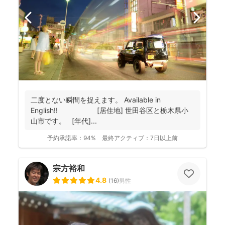
二度とない瞬間を捉えます。 Available in
English!! [居住地] 世田谷区と栃木県小
山市です。 [年代]...
予約承諾率：
94%
最終アクティブ：
7日以上前
宗方裕和
4.8
(
16
)
男性