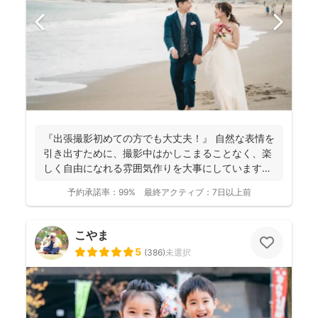
『出張撮影初めての方でも大丈夫！』 自然な表情を
引き出すために、撮影中はかしこまることなく、楽
しく自由になれる雰囲気作りを大事にしています＾
＾ こ...
予約承諾率：
99%
最終アクティブ：
7日以上前
こやま
5
(
386
)
未選択