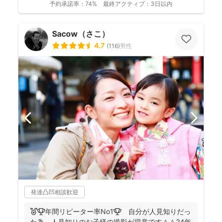
予約承諾率：
74%
最終アクティブ：
3日以内
Sacow（さこ）
4.7
(
116
)
男性
発達凸凹相談歓迎
🏅🏆️年間リピーター率No1🏆 自分が人見知りだっ
た為、人見知りのお子様の撮影が得意です＾＾24年