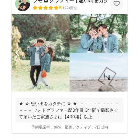
ラモ ✿ グラフィー [ 思い出をカタチに ]
5
(
22
)
男性
★ ☆ 思い出をカタチに ☆ ★ －－－－－－－－－
－－－ フォトグラファー歴3年目 3年間で撮影させ
て頂いたご家族さまは【400組】以上 －...
予約承諾率：
86%
最終アクティブ：
7日以内