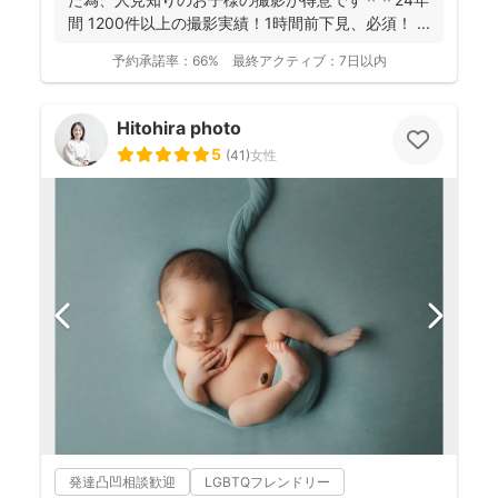
間 1200件以上の撮影実績！1時間前下見、必須！ ...
予約承諾率：
66%
最終アクティブ：
7日以内
Hitohira photo
5
(
41
)
女性
発達凸凹相談歓迎
LGBTQフレンドリー