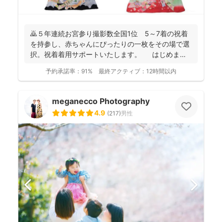
🙇５年連続お宮参り撮影数全国1位 5～7着の祝着
を持参し、赤ちゃんにぴったりの一枚をその場で選
択。祝着着用サポートいたします。 はじめまし
て。フォ...
予約承諾率：
91%
最終アクティブ：
12時間以内
meganecco Photography
4.9
(
217
)
男性