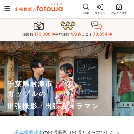
かんたん予約
検索
ログイン
170,000
4.9
78,654
撮影数
件
平均評価
点
口コミ
件
千葉県君津市
カップルの
出張撮影・出張カメラマン
千葉県君津市
の出張撮影（出張カメラマン）なら