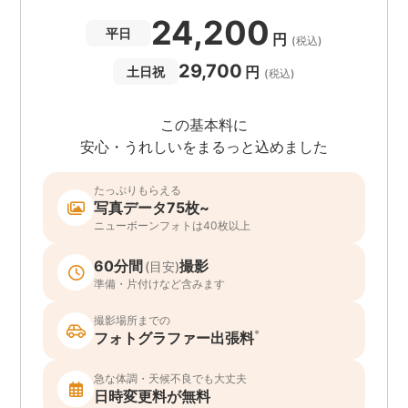
24,200
平日
円
(税込)
29,700
円
土日祝
(税込)
この基本料に
安心・うれしいをまるっと込めました
たっぷりもらえる
写真データ75枚~
ニューボーンフォトは40枚以上
60分間
撮影
(目安)
準備・片付けなど含みます
撮影場所までの
*
フォトグラファー出張料
急な体調・天候不良でも大丈夫
日時変更料が無料