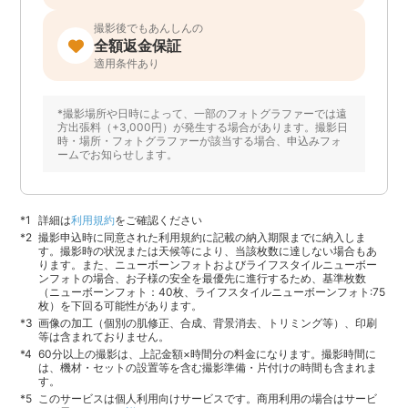
撮影後でもあんしんの
全額返金保証
適用条件あり
*撮影場所や日時によって、一部のフォトグラファーでは遠
方出張料（+3,000円）が発生する場合があります。撮影日
時・場所・フォトグラファーが該当する場合、申込みフォ
ームでお知らせします。
詳細は
利用規約
をご確認ください
撮影申込時に同意された利用規約に記載の納入期限までに納入しま
す。撮影時の状況または天候等により、当該枚数に達しない場合もあ
ります。また、ニューボーンフォトおよびライフスタイルニューボー
ンフォトの場合、お子様の安全を最優先に進行するため、基準枚数
（ニューボーンフォト：40枚、ライフスタイルニューボーンフォト:75
枚）を下回る可能性があります。
画像の加工（個別の肌修正、合成、背景消去、トリミング等）、印刷
等は含まれておりません。
60分以上の撮影は、上記金額×時間分の料金になります。撮影時間に
は、機材・セットの設置等を含む撮影準備・片付けの時間も含まれま
す。
このサービスは個人利用向けサービスです。商用利用の場合はサービ