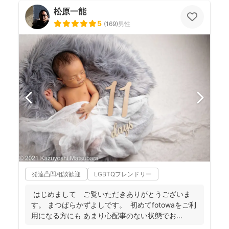
松原一能
5
(
169
)
男性
発達凸凹相談歓迎
LGBTQフレンドリー
はじめまして ご覧いただきありがとうございま
す。 まつばらかずよしです。 初めてfotowaをご利
用になる方にも あまり心配事のない状態でお...