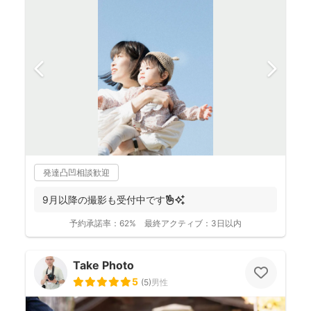
発達凸凹相談歓迎
9月以降の撮影も受付中です✌️✨
予約承諾率：
62%
最終アクティブ：
3日以内
Take Photo
5
(
5
)
男性