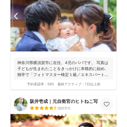
神奈川県横須賀市に在住、4児のパパです。 写真は
子どもが生まれたことをきっかけに本格的に始め、
独学で「フォトマスター検定１級／エキスパート」
を取得。 ...
予約承諾率：
59%
最終アクティブ：
7日以上前
阪井壱成｜元自衛官のヒトねこ写真家
5
(
20
)
男性