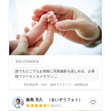
発達凸凹相談歓迎
誰でもどこでもお気軽に写真撮影を楽しめる、お客
様ファーストカメラマン ◡̈
予約承諾率：
93%
最終アクティブ：
3時間以内
飯島 充久 （るいぞうフォト）
5
(
83
)
男性