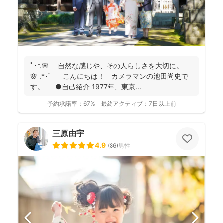
ﾟ･*.🌸 自然な感じや、その人らしさを大切に。
🌸 .*･ﾟ こんにちは！ カメラマンの池田尚史で
す。 ●自己紹介 1977年、東京...
予約承諾率：
67%
最終アクティブ：
7日以上前
三原由宇
4.9
(
86
)
男性