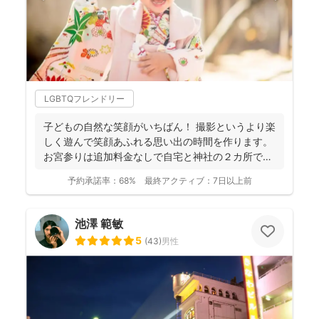
LGBTQフレンドリー
子どもの自然な笑顔がいちばん！ 撮影というより楽
しく遊んで笑顔あふれる思い出の時間を作ります。
お宮参りは追加料金なしで自宅と神社の２カ所で撮
影で...
予約承諾率：
68%
最終アクティブ：
7日以上前
池澤 範敏
5
(
43
)
男性