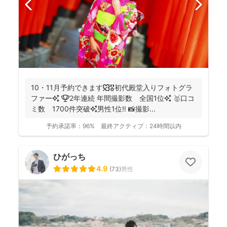
10・11月予約できます🍁🎖初代殿堂入りフォトグラ
ファー✨ 🏆2年連続 年間撮影数 全国1位✨ 🥇口コ
ミ数 1700件突破✨男性1位‼️ 📸撮影...
予約承諾率：
96%
最終アクティブ：
24時間以内
ひがっち
4.9
(
73
)
男性