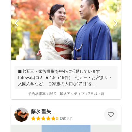
■七五三・家族撮影を中心に活動しています
fotowa口コミ ★4.9（19件） 七五三・お宮参り・
入園入学など、 ご家族の大切な“節目”を...
予約承諾率：
56%
最終アクティブ：
7日以上前
藤永 聖矢
5
(
25
)
男性