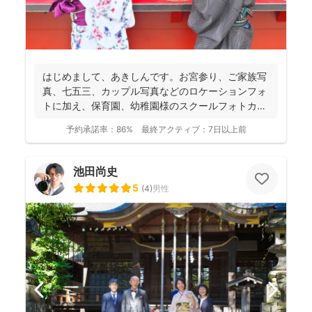
はじめまして、あきしんです。お宮参り、ご家族写
真、七五三、カップル写真などのロケーションフォ
トに加え、保育園、幼稚園様のスクールフォトカメ
ラマン、社交ダン...
予約承諾率：
86%
最終アクティブ：
7日以上前
池田尚史
5
(
4
)
男性