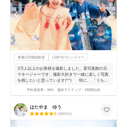
発達凸凹相談歓迎
LGBTQフレンドリー
3万人以上のお客様を撮影しました。某写真館の元
マネージャーです。撮影大好きで一緒に楽しく写真
を残したいと思っています(^^) 特に、 「うち
の...
予約承諾率：
96%
最終アクティブ：
3時間以内
はたやま ゆう
5
(
197
)
男性