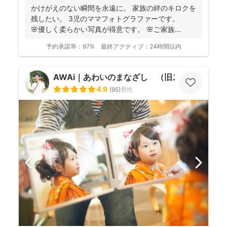
かけがえのない瞬間を永遠に。 家族の絆のキロクを
残したい。 3児のママフォトグラファーです。
🌸優しく柔らかい写真が得意です。 🌸ご家族...
予約承諾率：
97%
最終アクティブ：
24時間以内
AWAi｜あわいのまなざし （旧スマイルツリ
4.9
(
95
)
男性