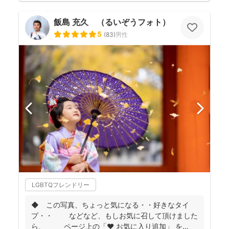
飯島 充久 （るいぞうフォト）
5
(
83
)
男性
LGBTQフレンドリー
◆ この写真、ちょっと気になる・・好きなタイ
プ・・ などなど、もしお気に召して頂けました
ら、 ページ上の「❤ お気に入り追加」 を