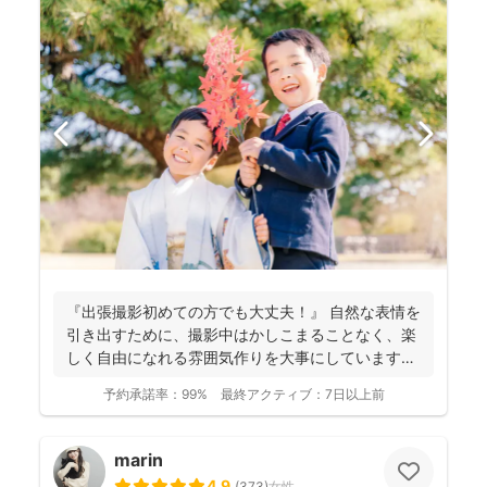
『出張撮影初めての方でも大丈夫！』 自然な表情を
引き出すために、撮影中はかしこまることなく、楽
しく自由になれる雰囲気作りを大事にしています＾
＾ こ...
予約承諾率：
99%
最終アクティブ：
7日以上前
marin
4.9
(
373
)
女性