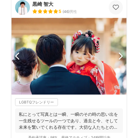
黒崎 智大
5
(
46
)
男性
LGBTQフレンドリー
私にとって写真とは一瞬、一瞬のその時の思い出を
一生残せるツールの一つであり、過去と今、そして
未来を繋いでくれる存在です。大切な人たちとの写
真を残して、今あ...
予約承諾率：
98%
最終アクティブ：
24時間以内