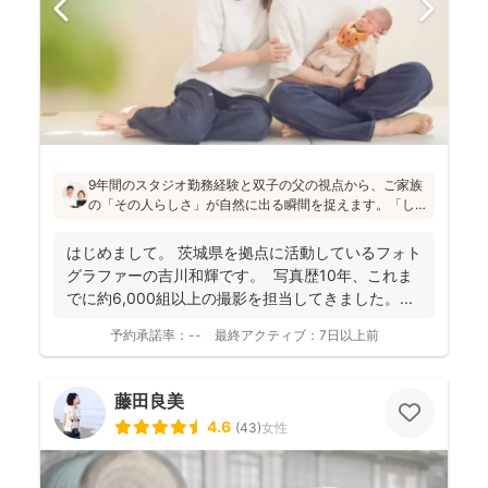
9年間のスタジオ勤務経験と双子の父の視点から、ご家族
の「その人らしさ」が自然に出る瞬間を捉えます。「し
っかりしなくて大丈夫」と緊張をほぐし、後から見返し
ても「楽しかった！」と気持ちがよみがえる写真を残す
はじめまして。 茨城県を拠点に活動しているフォト
ことを、心がけて活動されていらっしゃいます！
グラファーの吉川和輝です。 写真歴10年、これま
でに約6,000組以上の撮影を担当してきました。 ...
予約承諾率：
--
最終アクティブ：
7日以上前
藤田良美
4.6
(
43
)
女性