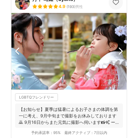
4.9
(
193
)
男性
LGBTQフレンドリー
【お知らせ】夏季は猛暑によるお子さまの体調を第
一に考え、9月中旬まで撮影をお休みしております
🙇 9月16日からまた元気に撮影へ伺います📸✨ ー
ーーーーー...
予約承諾率：
95%
最終アクティブ：
7日以内