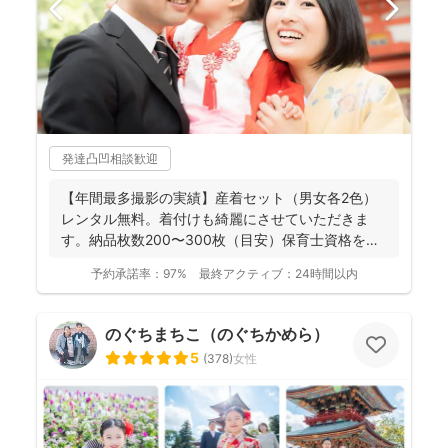
発達凸凹相談歓迎
【年間最多撮影の実績】産着セット（男女各2色）
レンタル無料。着付けも綺麗にさせていただきま
す。納品枚数200〜300枚（目安）保育士資格を持
つ妻の監修の下...
予約承諾率：
97%
最終アクティブ：
24時間以内
のぐちまちこ（のぐちかめら）
5
(
378
)
女性