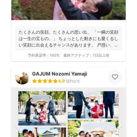
たくさんの笑顔、たくさんの思い出。 「一瞬の笑顔
は一生の宝もの。」 ちょっとした動きにも愛くるし
い笑顔に出会えるチャンスがあります。 戸惑い、笑
い、...
予約承諾率：
100%
最終アクティブ：
7日以上前
GAJUM Nozomi Yamaji
4.9
(
27
)
女性