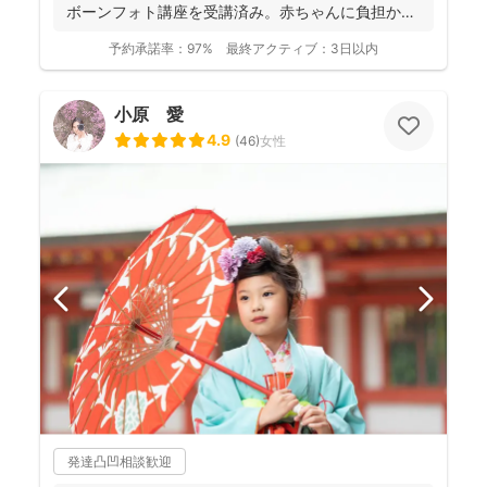
ボーンフォト講座を受講済み。赤ちゃんに負担かけ
ない...
予約承諾率：
97%
最終アクティブ：
3日以内
小原 愛
4.9
(
46
)
女性
発達凸凹相談歓迎