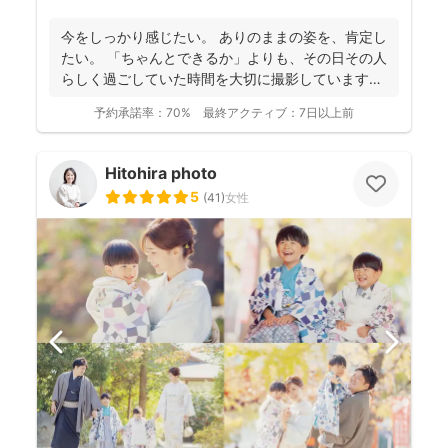
今をしっかり感じたい。 ありのままの姿を、肯定し
たい。 「ちゃんとできるか」よりも、その日その人
らしく過ごしていた時間を大切に撮影しています。
...
予約承諾率：
70%
最終アクティブ：
7日以上前
Hitohira photo
5
(
41
)
女性