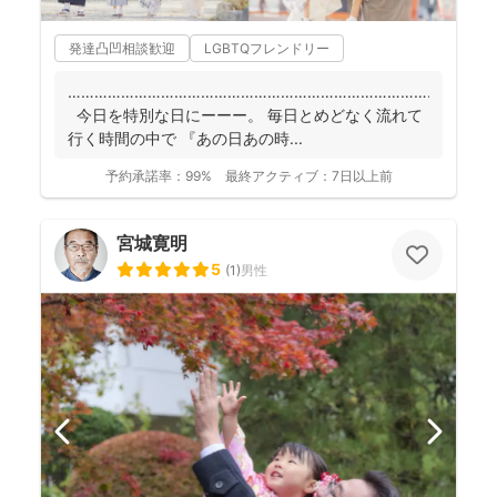
発達凸凹相談歓迎
LGBTQフレンドリー
……………………………………………………………………………
今日を特別な日にーーー。 毎日とめどなく流れて
行く時間の中で 『あの日あの時...
予約承諾率：
99%
最終アクティブ：
7日以上前
宮城寛明
5
(
1
)
男性