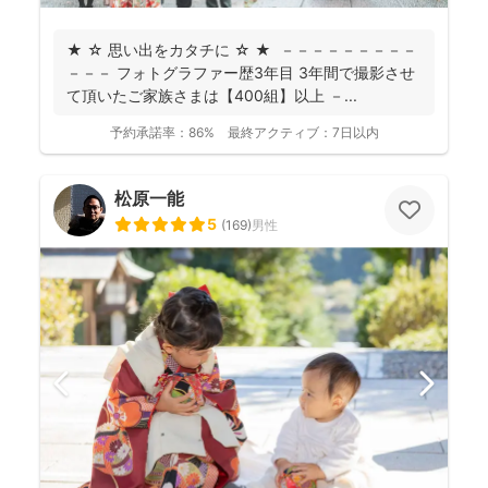
★ ☆ 思い出をカタチに ☆ ★ －－－－－－－－－
－－－ フォトグラファー歴3年目 3年間で撮影させ
て頂いたご家族さまは【400組】以上 －...
予約承諾率：
86%
最終アクティブ：
7日以内
松原一能
5
(
169
)
男性