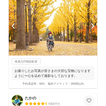
発達凸凹相談歓迎
お撮りしたお写真が皆さまの大切な宝物になります
ように〜心を込めて撮影をしております。
予約承諾率：
88%
最終アクティブ：
3時間以内
たかの
5
(
182
)
男性