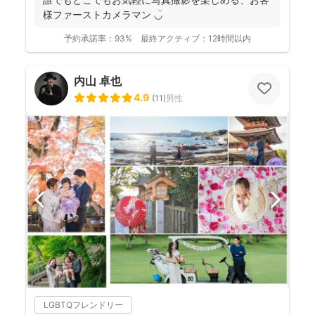
様ファーストカメラマン ◡̈
予約承諾率：
93%
最終アクティブ：
12時間以内
内山 卓也
4.9
(
11
)
男性
LGBTQフレンドリー