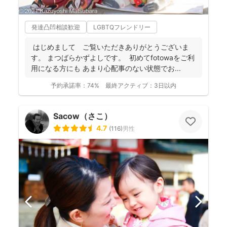
発達凸凹相談歓迎
LGBTQフレンドリー
はじめまして ご覧いただきありがとうございま
す。 まつばらかずよしです。 初めてfotowaをご利
用になる方にも あまり心配事のない状態でお...
予約承諾率：
74%
最終アクティブ：
3日以内
Sacow（さこ）
4.7
(
116
)
男性