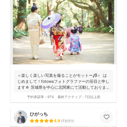
＜楽しく楽しい写真を撮ることがモットー🎵＞ は
じめまして！fotowaフォトグラファーの笹目と申し
ます☆ 茨城県を中心に北関東にて活動しておりま
す...
予約承諾率：
97%
最終アクティブ：
7日以上前
ひがっち
4.9
(
73
)
男性