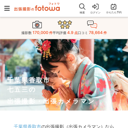
かんたん予約
検索
ログイン
170,000
4.9
78,664
撮影数
件
平均評価
点
口コミ
件
千葉県香取市
七五三の
出張撮影・出張カメラマン
千葉県香取市
の出張撮影（出張カメラマン）なら