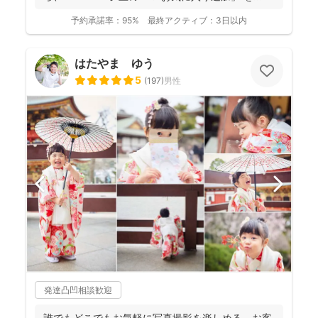
...
予約承諾率：
95%
最終アクティブ：
3日以内
はたやま ゆう
5
(
197
)
男性
発達凸凹相談歓迎
誰でもどこでもお気軽に写真撮影を楽しめる、お客