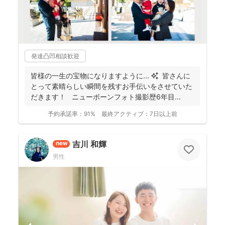
発達凸凹相談歓迎
皆様の一生の宝物になりますように... ✨ 皆さんに
とって素晴らしい瞬間を残すお手伝いをさせていた
だきます！ ニューボーンフォト撮影歴6年目...
予約承諾率：
91%
最終アクティブ：
7日以上前
吉川 和輝
new
男性