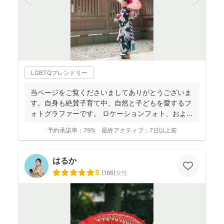
LGBTQフレンドリー
当ページをご覧くださいましてありがとうございま
す。自身も絶賛子育て中、自然と子どもを愛するフ
ォトグラファーです。 ロケーションフォト、および
マタニティか...
予約承諾率：
79%
最終アクティブ：
7日以上前
はるか
5
(
166
)
女性