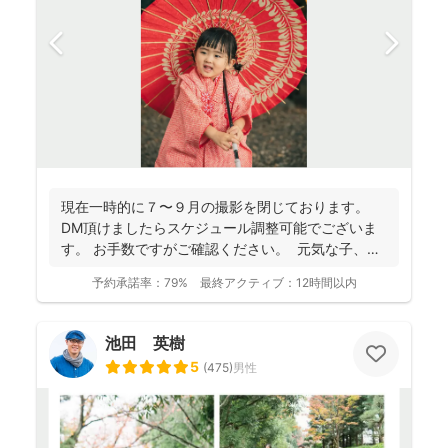
現在一時的に７〜９月の撮影を閉じております。
DM頂けましたらスケジュール調整可能でございま
す。 お手数ですがご確認ください。 元気な子、人
見知...
予約承諾率：
79%
最終アクティブ：
12時間以内
池田 英樹
5
(
475
)
男性