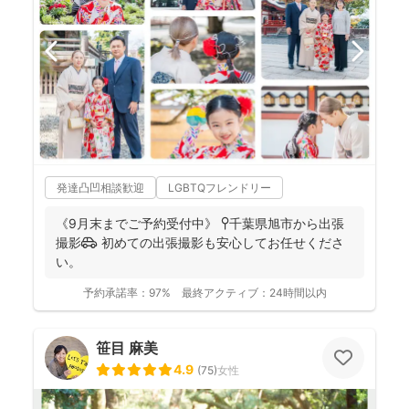
発達凸凹相談歓迎
LGBTQフレンドリー
《9月末までご予約受付中》 📍千葉県旭市から出張
撮影🚗 初めての出張撮影も安心してお任せくださ
い。
予約承諾率：
97%
最終アクティブ：
24時間以内
笹目 麻美
4.9
(
75
)
女性