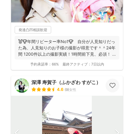
発達凸凹相談歓迎
🏅🏆️年間リピーター率No1🏆 自分が人見知りだっ
た為、人見知りのお子様の撮影が得意です＾＾24年
間 1200件以上の撮影実績！1時間前下見、必須！ ...
予約承諾率：
66%
最終アクティブ：
7日以内
深澤 寿賀子（ふかざわ すがこ）
4.6
(
9
)
女性