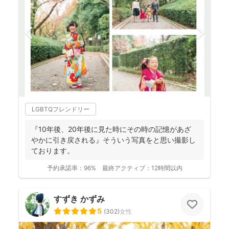
LGBTQフレンドリー
『10年後、20年後に見た時にその時の記憶があざ
やかに引き戻される』そういう写真をと思い撮影し
ております。
予約承諾率：
96%
最終アクティブ：
12時間以内
すずき かずみ
5
(
302
)
女性