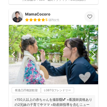
MamaCocoro
5
(
27
)
女性
発達凸凹相談歓迎
LGBTQフレンドリー
⋆150人以上の赤ちゃんを撮影📷💕 ⋆看護師資格あり
の2兄妹の子育て中ママ ⋆助産師指導を含むニュー