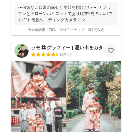
〜何気ない日常の幸せと笑顔を届けたい〜 カメラ
マンとドローンパイロットであり現在2児の パパで
す(^^) 現役ウエディングカメラマン ...
予約承諾率：
79%
最終アクティブ：
3時間以内
ラモ ✿ グラフィー [ 思い出をカタチに ]
5
(
22
)
男性