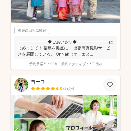
発達凸凹相談歓迎
――――――― ◆ごあいさつ◆ ――――――― は
じめまして！ 福島を拠点に、 出張写真撮影サービ
スを展開している、 OnNak（オーエヌ...
予約承諾率：
90%
最終アクティブ：
7日以内
ヨーコ
4.8
(
4
)
女性