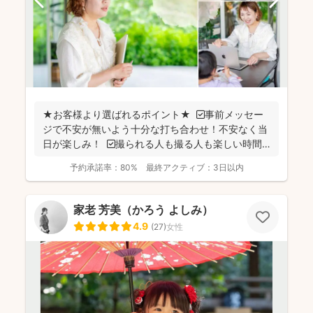
★お客様より選ばれるポイント★ ☑事前メッセー
ジで不安が無いよう十分な打ち合わせ！不安なく当
日が楽しみ！ ☑撮られる人も撮る人も楽しい時間
の撮...
予約承諾率：
80%
最終アクティブ：
3日以内
家老 芳美（かろう よしみ）
4.9
(
27
)
女性