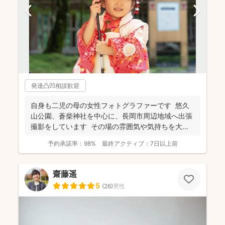
発達凸凹相談歓迎
自身も二児の母の女性フォトグラファーです 悠久
山公園、蒼柴神社を中心に、長岡市周辺地域へ出張
撮影をしています その場の雰囲気や気持ちを大切
にし...
予約承諾率：
98%
最終アクティブ：
7日以上前
齋藤遥
5
(
26
)
男性