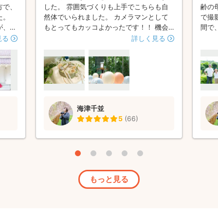
方で、
した。 雰囲気づくりも上手でこちらも自
齢の
た。
然体でいられました。 カメラマンとして
で撮
が、ま
もとってもカッコよかったです！！ 機会
間で
んにお
があったらまたお願いしたいです！！ あ
たの
見る
詳しく見る
りがとうございました♪♪
海津千並
5
(
66
)
もっと見る