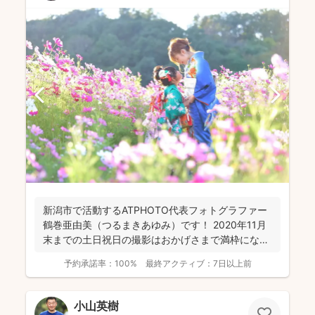
新潟市で活動するATPHOTO代表フォトグラファー
鶴巻亜由美（つるまきあゆみ）です！ 2020年11月
末までの土日祝日の撮影はおかげさまで満枠になり
まし...
予約承諾率：
100%
最終アクティブ：
7日以上前
小山英樹