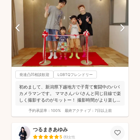
発達凸凹相談歓迎
LGBTQフレンドリー
初めまして、新潟県下越地方で子育て奮闘中のパパ
カメラマンです。 ママさんパパさんと同じ目線で楽
しく撮影するのがモットー！ 撮影時間がより楽しい
ものに、...
予約承諾率：
100%
最終アクティブ：
7日以上前
つるまきあゆみ
5
(
1
)
女性