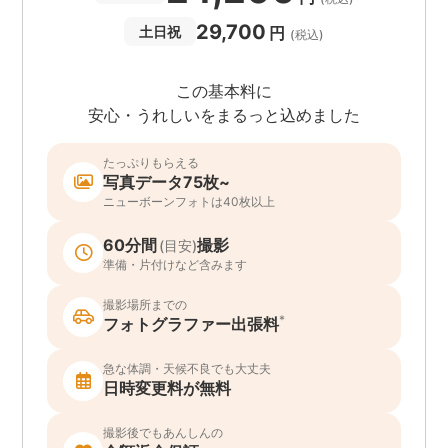
29,700
円
土日祝
(税込)
この基本料に
安心・うれしいをまるっと込めました
たっぷりもらえる
写真データ75枚~
ニューボーンフォトは40枚以上
60分間
撮影
(目安)
準備・片付けなど含みます
撮影場所までの
*
フォトグラファー出張料
急な体調・天候不良でも大丈夫
日時変更料が無料
撮影後でもあんしんの