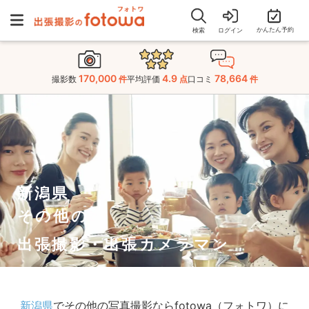
かんたん予約
検索
ログイン
170,000
4.9
78,664
撮影数
件
平均評価
点
口コミ
件
新潟県
その他の
出張撮影・出張カメラマン
新潟県
でその他の写真撮影ならfotowa（フォトワ）に