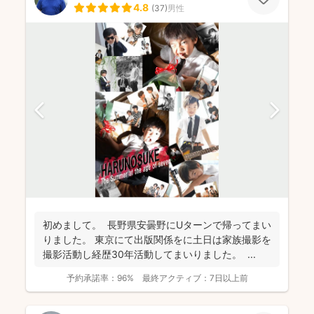
4.8
(
37
)
男性
初めまして。 長野県安曇野にUターンで帰ってまい
りました。 東京にて出版関係をに土日は家族撮影を
撮影活動し経歴30年活動してまいりました。 ...
予約承諾率：
96%
最終アクティブ：
7日以上前