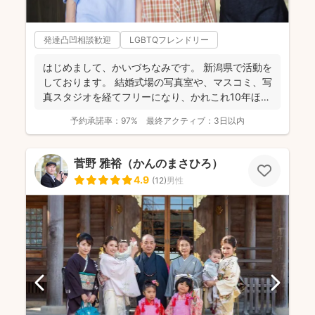
発達凸凹相談歓迎
LGBTQフレンドリー
はじめまして、かいづちなみです。 新潟県で活動を
しております。 結婚式場の写真室や、マスコミ、写
真スタジオを経てフリーになり、かれこれ10年ほど
経ちま...
予約承諾率：
97%
最終アクティブ：
3日以内
菅野 雅裕（かんのまさひろ）
4.9
(
12
)
男性