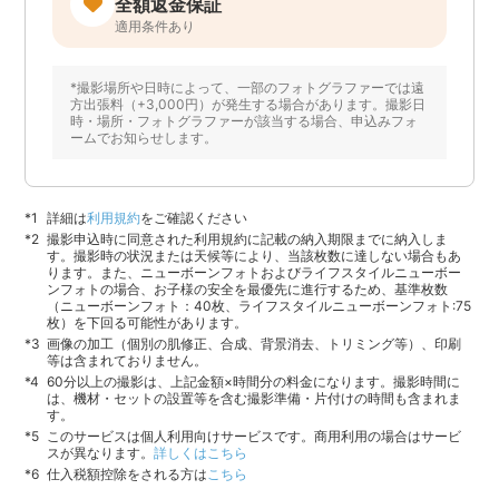
全額返金保証
適用条件あり
*撮影場所や日時によって、一部のフォトグラファーでは遠
方出張料（+3,000円）が発生する場合があります。撮影日
時・場所・フォトグラファーが該当する場合、申込みフォ
ームでお知らせします。
詳細は
利用規約
をご確認ください
撮影申込時に同意された利用規約に記載の納入期限までに納入しま
す。撮影時の状況または天候等により、当該枚数に達しない場合もあ
ります。また、ニューボーンフォトおよびライフスタイルニューボー
ンフォトの場合、お子様の安全を最優先に進行するため、基準枚数
（ニューボーンフォト：40枚、ライフスタイルニューボーンフォト:75
枚）を下回る可能性があります。
画像の加工（個別の肌修正、合成、背景消去、トリミング等）、印刷
等は含まれておりません。
60分以上の撮影は、上記金額×時間分の料金になります。撮影時間に
は、機材・セットの設置等を含む撮影準備・片付けの時間も含まれま
す。
このサービスは個人利用向けサービスです。商用利用の場合はサービ
スが異なります。
詳しくはこちら
仕入税額控除をされる方は
こちら