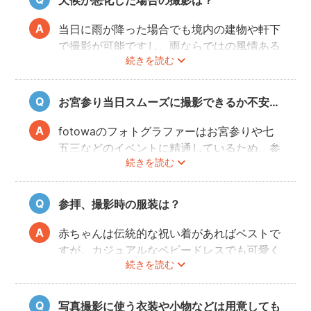
残る記念写真を撮影できます。
当日に雨が降った場合でも境内の建物や軒下
で撮影が可能ですし、雨ならではの風情ある
続きを読む
写真にも仕上がります。
また、撮影の実施が難しいと判断される天候
不良の場合、事前にフォトグラファーと決行
お宮参り当日スムーズに撮影できるか不安…
もしくは日時変更を相談してください。
日時変更方法は
こちら
をご参照ください。
fotowaのフォトグラファーはお宮参りや七
五三などのイベントに精通しているため、参
続きを読む
拝や家族団欒を乱すことなくスムーズに撮影
することができます。
参拝、撮影時の服装は？
赤ちゃんは伝統的な祝い着があればベストで
すが、カジュアルなベビードレスでも可愛く
続きを読む
写すことができます。またご両親も着物を着
ると雰囲気が出ますが、洋服でもおしゃれな
写真に仕上がります。
写真撮影に使う衣装や小物などは用意しても