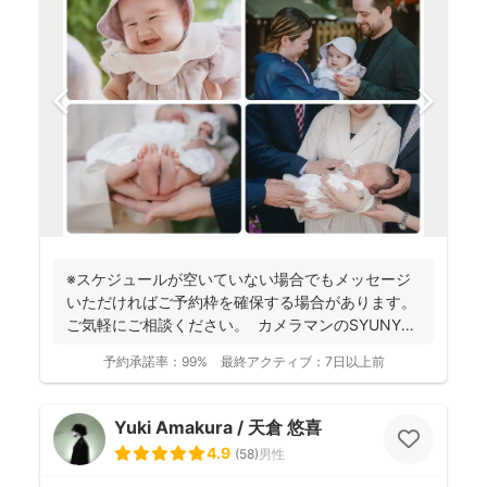
※スケジュールが空いていない場合でもメッセージ
いただければご予約枠を確保する場合があります。
ご気軽にご相談ください。 カメラマンのSYUNYA
で...
予約承諾率：
99%
最終アクティブ：
7日以上前
Yuki Amakura / 天倉 悠喜
4.9
(
58
)
男性