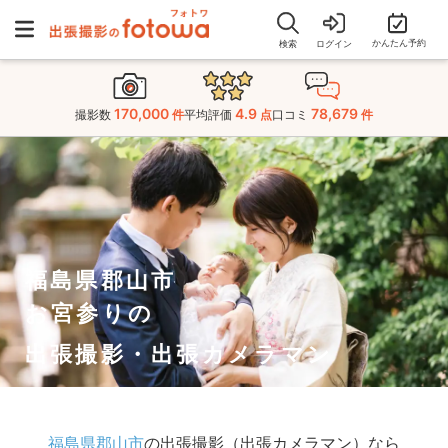
かんたん予約
検索
ログイン
170,000
4.9
78,679
撮影数
件
平均評価
点
口コミ
件
福島県郡山市
お宮参りの
出張撮影・出張カメラマン
福島県郡山市
の出張撮影（出張カメラマン）なら