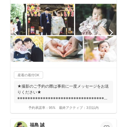
産着の着付OK
★撮影のご予約の際は事前に一度メッセージをお送
りください★
※※※※※※※※※※※※※※※※※※※※※※※※※※※※※※※※※※※※
fotowa...
予約承諾率：
95%
最終アクティブ：
3日以内
福島 誠