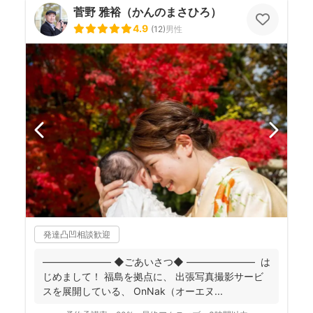
菅野 雅裕（かんのまさひろ）
4.9
(
12
)
男性
発達凸凹相談歓迎
――――――― ◆ごあいさつ◆ ――――――― は
じめまして！ 福島を拠点に、 出張写真撮影サービ
スを展開している、 OnNak（オーエヌ...