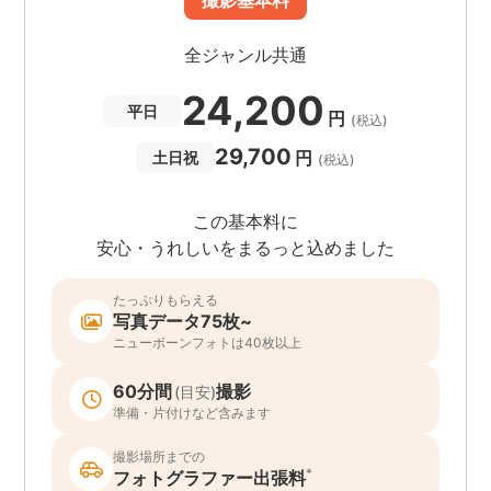
撮影基本料
全ジャンル共通
24,200
平日
円
(税込)
29,700
円
土日祝
(税込)
この基本料に
安心・うれしいをまるっと込めました
たっぷりもらえる
写真データ75枚~
ニューボーンフォトは40枚以上
60分間
撮影
(目安)
準備・片付けなど含みます
撮影場所までの
*
フォトグラファー出張料