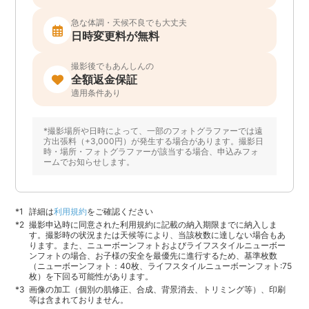
急な体調・天候不良でも大丈夫
日時変更料が無料
撮影後でもあんしんの
全額返金保証
適用条件あり
*撮影場所や日時によって、一部のフォトグラファーでは遠
方出張料（+3,000円）が発生する場合があります。撮影日
時・場所・フォトグラファーが該当する場合、申込みフォ
ームでお知らせします。
詳細は
利用規約
をご確認ください
撮影申込時に同意された利用規約に記載の納入期限までに納入しま
す。撮影時の状況または天候等により、当該枚数に達しない場合もあ
ります。また、ニューボーンフォトおよびライフスタイルニューボー
ンフォトの場合、お子様の安全を最優先に進行するため、基準枚数
（ニューボーンフォト：40枚、ライフスタイルニューボーンフォト:75
枚）を下回る可能性があります。
画像の加工（個別の肌修正、合成、背景消去、トリミング等）、印刷
等は含まれておりません。