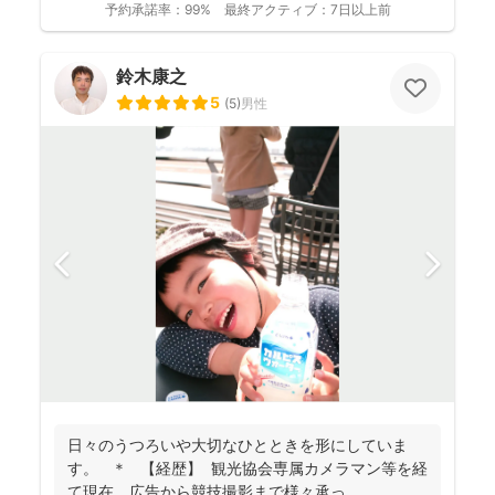
予約承諾率：
99%
最終アクティブ：
7日以上前
鈴木康之
5
(
5
)
男性
日々のうつろいや大切なひとときを形にしていま
す。 ＊ 【経歴】 観光協会専属カメラマン等を経
て現在、広告から競技撮影まで様々承っ...