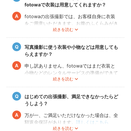
よ。また、何より大事なのは被写体のママと
fotowaで衣装は用意してくれますか？
お腹の赤ちゃんの健康です。当日無理せず撮
影を行えるよう、日々健やかに過ごしていた
fotowaの出張撮影では、お客様自身に衣装
だければと思います。
をご用意いただきます。お腹のふくらみがき
続きを読む
れいに見える薄手のお洋服や、チューブトッ
プにスカート等で、素肌を写すスタイルも人
気です。どうぞお好きな衣装で撮影を楽しん
写真撮影に使う衣装や小物などは用意しても
でくださいね。
らえますか？
申し訳ありません、fotowaではまだ衣装と
小物などのレンタルサービスの準備ができて
続きを読む
おりませんので、お客様ご自身にご用意をお
願いしております。
はじめての出張撮影、満足できなかったらど
うしよう？
万が一、ご満足いただけなかった場合は、全
額返金保証があります。
詳しくはこちら
続きを読む