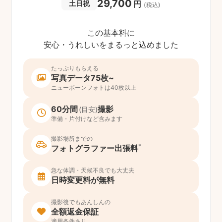
29,700
円
土日祝
(税込)
この基本料に
安心・うれしいをまるっと込めました
たっぷりもらえる
写真データ75枚~
ニューボーンフォトは40枚以上
60分間
撮影
(目安)
準備・片付けなど含みます
撮影場所までの
*
フォトグラファー出張料
急な体調・天候不良でも大丈夫
日時変更料が無料
撮影後でもあんしんの
全額返金保証
適用条件あり