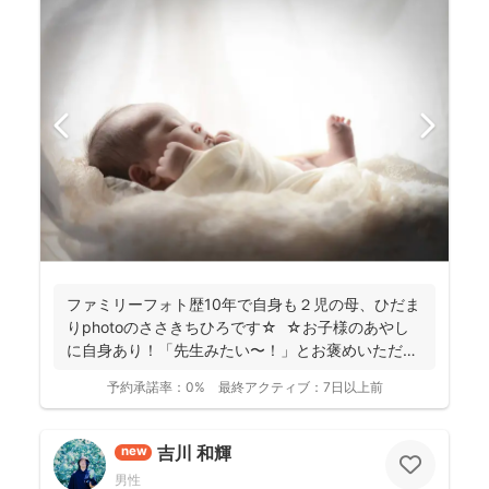
ファミリーフォト歴10年で自身も２児の母、ひだま
りphotoのささきちひろです☆ ☆お子様のあやし
に自身あり！「先生みたい〜！」とお褒めいただく
こと...
予約承諾率：
0%
最終アクティブ：
7日以上前
吉川 和輝
new
男性