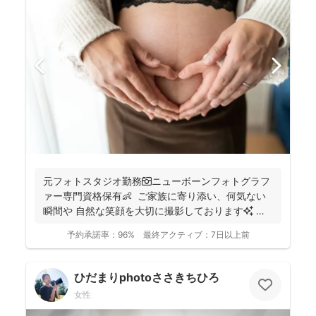
元フォトスタジオ勤務📷ニューボーンフォトグラフ
ァー専門資格保有👶 ご家族に寄り添い、何気ない
瞬間や 自然な笑顔を大切に撮影しております✨ ま
ずは...
予約承諾率：
96%
最終アクティブ：
7日以上前
ひだまりphotoささきちひろ
女性