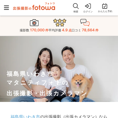
かんたん予約
検索
ログイン
170,000
4.9
78,664
撮影数
件
平均評価
点
口コミ
件
福島県いわき市
マタニティフォトの
出張撮影・出張カメラマン
福島県いわき市
の出張撮影（出張カメラマン）なら