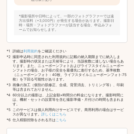
*撮影場所や日時によって、一部のフォトグラファーでは遠
方出張料（+3,000円）が発生する場合があります。撮影日
時・場所・フォトグラファーが該当する場合、申込みフォ
ームでお知らせします。
詳細は
利用規約
をご確認ください
撮影申込時に同意された利用規約に記載の納入期限までに納入しま
す。撮影時の状況または天候等により、当該枚数に達しない場合もあ
ります。また、ニューボーンフォトおよびライフスタイルニューボー
ンフォトの場合、お子様の安全を最優先に進行するため、基準枚数
（ニューボーンフォト：40枚、ライフスタイルニューボーンフォト:75
枚）を下回る可能性があります。
画像の加工（個別の肌修正、合成、背景消去、トリミング等）、印刷
等は含まれておりません。
60分以上の撮影は、上記金額×時間分の料金になります。撮影時間に
は、機材・セットの設置等を含む撮影準備・片付けの時間も含まれま
す。
このサービスは個人利用向けサービスです。商用利用の場合はサービ
スが異なります。
詳しくはこちら
仕入税額控除をされる方は
こちら