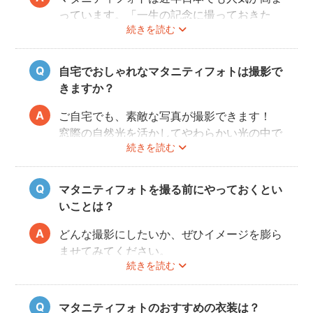
っています。「一生の記念に撮っておきた
続きを読む
い」と考える方が増えているようです。
また、マタニティフォトを撮るべきか迷って
いらっしゃる方の多くに、「衣装がはずかし
自宅でおしゃれなマタニティフォトは撮影で
い」「素肌を見られたくない」と考える方も
きますか？
多いようです。
fotowaではご自宅への出張も可能ですの
ご自宅でも、素敵な写真が撮影できます！
で、ご夫婦らしい装いで自然体なマタニティ
窓際の自然光を活かしてやわらかい光の中で
続きを読む
フォトを撮影いただけます。
撮影するのが人気です。妊婦さんはお部屋の
ご近所の公園でカジュアルに撮影したり、素
お片付けも大変かと思いますが、撮影したい
肌をみせる衣装ではご自宅で撮影するなど、
場所周辺だけお片付けいただく程度で大丈夫
マタニティフォトを撮る前にやっておくとい
撮影時間の範囲内でシーンを変えることも可
です。
いことは？
能です。
どんな撮影にしたいか、ぜひイメージを膨ら
ませてみてください。
続きを読む
Instagramやママ向けの雑誌などで、素敵な
撮影事例を見たり、サッシュベルト等の撮影
小物について情報収集するのも楽しいです
マタニティフォトのおすすめの衣装は？