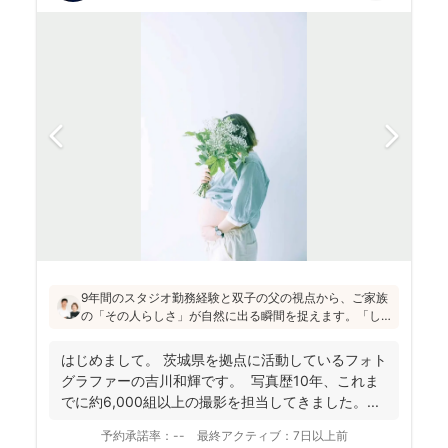
9年間のスタジオ勤務経験と双子の父の視点から、ご家族
の「その人らしさ」が自然に出る瞬間を捉えます。「し
っかりしなくて大丈夫」と緊張をほぐし、後から見返し
ても「楽しかった！」と気持ちがよみがえる写真を残す
はじめまして。 茨城県を拠点に活動しているフォト
ことを、心がけて活動されていらっしゃいます！
グラファーの吉川和輝です。 写真歴10年、これま
でに約6,000組以上の撮影を担当してきました。 ...
予約承諾率：
--
最終アクティブ：
7日以上前