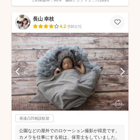
長山 幸枝
4.2
(
10
)
女性
発達凸凹相談歓迎
公園などの屋外でのロケーション撮影が得意です。
カメラを仕事にする前は、保育士をしていました。