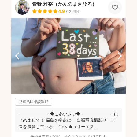
菅野 雅裕（かんのまさひろ）
4.9
(
12
)
男性
発達凸凹相談歓迎
――――――― ◆ごあいさつ◆ ――――――― は
じめまして！ 福島を拠点に、 出張写真撮影サービ
スを展開している、 OnNak（オーエヌ...
予約承諾率：
90%
最終アクティブ：
7日以内