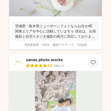
茨城県・栃木県ニューボーンフォトならお任せ✨❗️
関東エリアを中心に活動しています☺️ 現在は、出張
撮影と自宅スタジオ撮影の両方に対応しておりま
す。 ...
予約承諾率：
100%
最終アクティブ：
7日以内
sanas photo works
4.9
(
19
)
女性