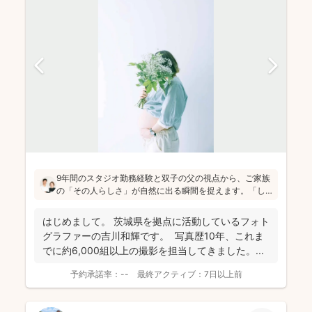
9年間のスタジオ勤務経験と双子の父の視点から、ご家族
の「その人らしさ」が自然に出る瞬間を捉えます。「し
っかりしなくて大丈夫」と緊張をほぐし、後から見返し
ても「楽しかった！」と気持ちがよみがえる写真を残す
はじめまして。 茨城県を拠点に活動しているフォト
ことを、心がけて活動されていらっしゃいます！
グラファーの吉川和輝です。 写真歴10年、これま
でに約6,000組以上の撮影を担当してきました。 ...
予約承諾率：
--
最終アクティブ：
7日以上前