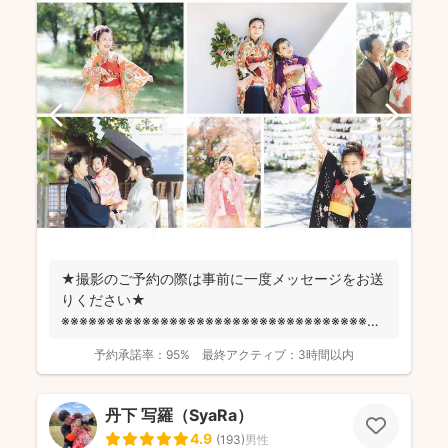
★撮影のご予約の際は事前に一度メッセージをお送
りください★
※※※※※※※※※※※※※※※※※※※※※※※※※※※※※※※※※※※※
fotowa...
予約承諾率：
95%
最終アクティブ：
3時間以内
丹下 写羅（SyaRa）
4.9
(
193
)
男性