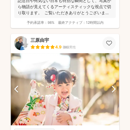
記念日や何気ない日常も特別な瞬間として、写真か
ら物語が見えてくるアーティスティックな視点で切
り取ります。 ご覧いただきありがとうございま
す。 フォ...
予約承諾率：
98%
最終アクティブ：
12時間以内
三原由宇
4.9
(
86
)
男性