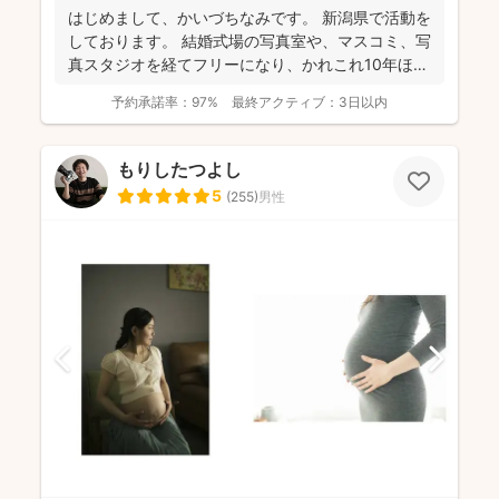
はじめまして、かいづちなみです。 新潟県で活動を
しております。 結婚式場の写真室や、マスコミ、写
真スタジオを経てフリーになり、かれこれ10年ほど
経ちま...
予約承諾率：
97%
最終アクティブ：
3日以内
もりしたつよし
5
(
255
)
男性