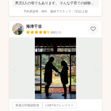
男児2人の母でもあります。 そんな子育ての経験を
活かし、...
予約承諾率：
88%
最終アクティブ：
7日以上前
海津千並
5
(
66
)
女性
発達凸凹相談歓迎
LGBTQフレンドリー