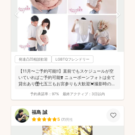
発達凸凹相談歓迎
LGBTQフレンドリー
【11月〜ご予約可能‼︎】直前でもスケジュールが空
いていればご予約可能❣️ ニューボーンフォトは全て
貸出あり🎁七五三もお宮参りも大歓迎💓撮影時のみ
産着を貸...
予約承諾率：
97%
最終アクティブ：
3日以内
福島 誠
5
(
7
)
男性