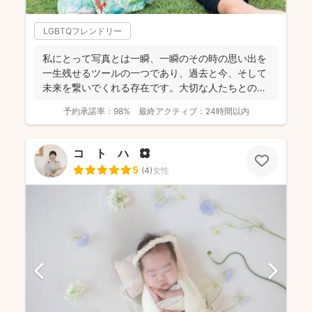
LGBTQフレンドリー
私にとって写真とは一瞬、一瞬のその時の思い出を
一生残せるツールの一つであり、過去と今、そして
未来を繋いでくれる存在です。大切な人たちとの写
真を残して、今あ...
予約承諾率：
98%
最終アクティブ：
24時間以内
コ ト ハ 🌼
5
(
4
)
女性