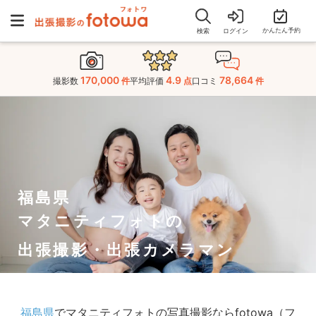
かんたん予約
検索
ログイン
170,000
4.9
78,664
撮影数
件
平均評価
点
口コミ
件
福島県
マタニティフォトの
出張撮影・出張カメラマン
福島県
でマタニティフォトの写真撮影ならfotowa（フ