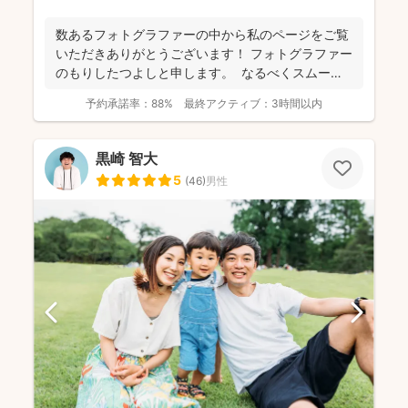
数あるフォトグラファーの中から私のページをご覧
いただきありがとうございます！ フォトグラファー
のもりしたつよしと申します。 なるべくスムーズ
に撮影...
予約承諾率：
88%
最終アクティブ：
3時間以内
黒崎 智大
5
(
46
)
男性