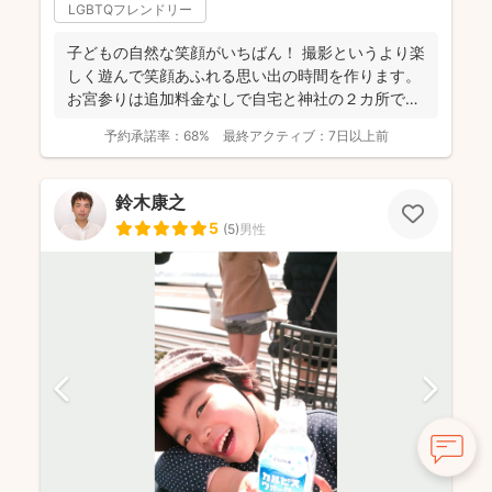
LGBTQフレンドリー
子どもの自然な笑顔がいちばん！ 撮影というより楽
しく遊んで笑顔あふれる思い出の時間を作ります。
お宮参りは追加料金なしで自宅と神社の２カ所で撮
影で...
予約承諾率：
68%
最終アクティブ：
7日以上前
鈴木康之
5
(
5
)
男性