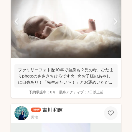
ファミリーフォト歴10年で自身も２児の母、ひだま
りphotoのささきちひろです☆ ☆お子様のあやし
に自身あり！「先生みたい〜！」とお褒めいただく
こと...
予約承諾率：
0%
最終アクティブ：
7日以上前
吉川 和輝
new
男性