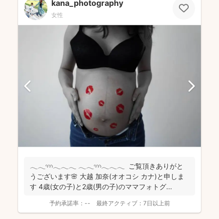
kana_photography
女性
𓂃𓂃𓄺𓂃𓂃𓂃 𓂃𓂃𓄺𓂃𓂃𓂃 ご覧頂きありがと
うございます🌸 大越 加奈(オオコシ カナ)と申しま
す 4歳(女の子)と2歳(男の子)のママフォトグ...
予約承諾率：
--
最終アクティブ：
7日以上前