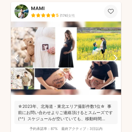
MAMI
5
(
174
)
女性
☆2023年、北海道・東北エリア撮影件数1位☆ 事
前にお問い合わせよりご連絡頂けるとスムーズです
(^^) スケジュールが空いていても、移動時間...
予約承諾率：
87%
最終アクティブ：
3日以内