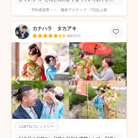
予約承諾率：
--
最終アクティブ：
7日以上前
カナハラ タカアキ
4.9
(
60
)
男性
LGBTQフレンドリー