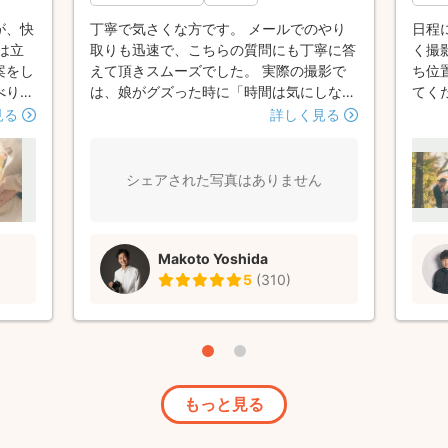
が、快
丁寧で気さくな方です。 メールでのやり
日程
は立
取りも迅速で、こちらの質問にも丁寧に答
く撮
案をし
えて頂きスムーズでした。 実際の撮影で
ち位
べりし
は、娘がグズった時に「時間は気にしなく
てく
写真
ていいですから」と声をかけて下さり十分
て、
見る
詳しく見る
加工の
にあやす時間を撮ってくださいました。
の仕
、もっ
赤ちゃんへの触れ方もゆっくりで優しく、
仕方
そ未加
愛情を持って接しているのが伝わって来ま
と色
シェアされた写真はありません
いま
した。 この度は綺麗な写真を撮っていた
工の
だきありがとうございました。また福島で
す。
撮影する機会があれば、吉田さんにお願い
Makoto Yoshida
したいと思います。
5
(
310
)
もっと見る