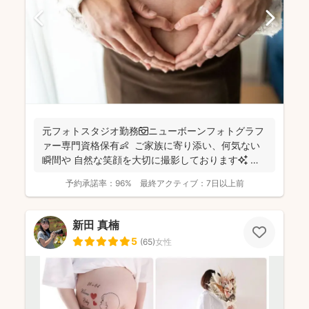
元フォトスタジオ勤務📷ニューボーンフォトグラフ
ァー専門資格保有👶 ご家族に寄り添い、何気ない
瞬間や 自然な笑顔を大切に撮影しております✨ ま
ずは...
予約承諾率：
96%
最終アクティブ：
7日以上前
新田 真楠
5
(
65
)
女性