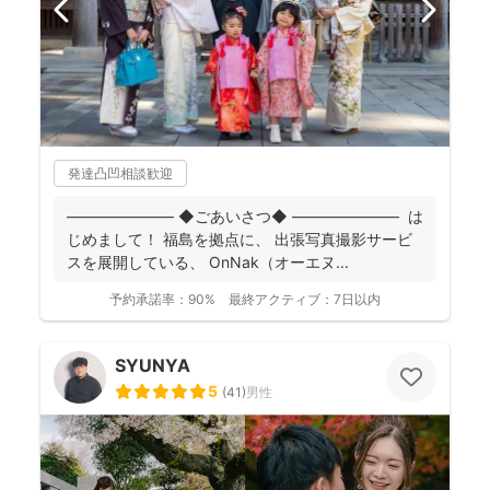
発達凸凹相談歓迎
――――――― ◆ごあいさつ◆ ――――――― は
じめまして！ 福島を拠点に、 出張写真撮影サービ
スを展開している、 OnNak（オーエヌ...
予約承諾率：
90%
最終アクティブ：
7日以内
SYUNYA
5
(
41
)
男性