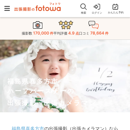
かんたん予約
検索
ログイン
170,000
4.9
78,664
撮影数
件
平均評価
点
口コミ
件
福島県喜多方市
ハーフバースデーの
出張撮影・出張カメラマン
福島県喜多方市
の出張撮影（出張カメラマン）なら