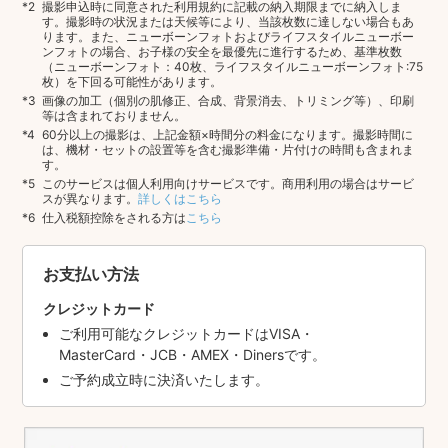
撮影申込時に同意された利用規約に記載の納入期限までに納入しま
す。撮影時の状況または天候等により、当該枚数に達しない場合もあ
ります。また、ニューボーンフォトおよびライフスタイルニューボー
ンフォトの場合、お子様の安全を最優先に進行するため、基準枚数
（ニューボーンフォト：40枚、ライフスタイルニューボーンフォト:75
枚）を下回る可能性があります。
画像の加工（個別の肌修正、合成、背景消去、トリミング等）、印刷
等は含まれておりません。
60分以上の撮影は、上記金額×時間分の料金になります。撮影時間に
は、機材・セットの設置等を含む撮影準備・片付けの時間も含まれま
す。
このサービスは個人利用向けサービスです。商用利用の場合はサービ
スが異なります。
詳しくはこちら
仕入税額控除をされる方は
こちら
お支払い方法
クレジットカード
ご利用可能なクレジットカードはVISA・
MasterCard・JCB・AMEX・Dinersです。
ご予約成立時に決済いたします。