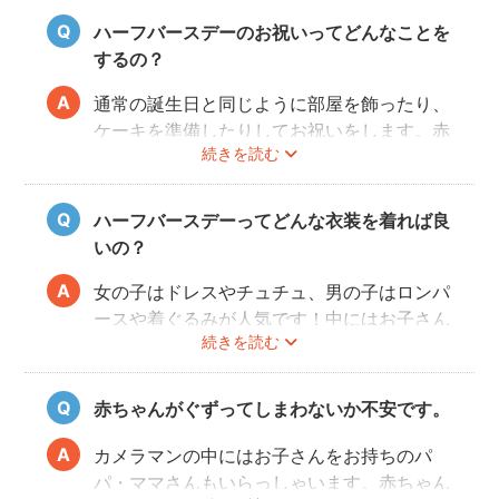
ハーフバースデーのお祝いってどんなことを
するの？
通常の誕生日と同じように部屋を飾ったり、
ケーキを準備したりしてお祝いをします。赤
続きを読む
ちゃんはケーキが食べられないため、最近で
はケーキに見立てた離乳食なども人気です。
また、ご自宅で撮影の場合、お部屋の一角を
ハーフバースデーってどんな衣装を着れば良
写真映えするように飾りつけるとよりおしゃ
いの？
れな写真が撮れますよ♩
女の子はドレスやチュチュ、男の子はロンパ
ースや着ぐるみが人気です！中にはお子さん
続きを読む
の成長を感じられるように、あえて1歳児が
着るくらいの大きめのお洋服で撮影する方も
いらっしゃいます。
赤ちゃんがぐずってしまわないか不安です。
また、クラウンやヘアバンドなど飾りがある
とより記念日感が出るのでおすすめですよ。
カメラマンの中にはお子さんをお持ちのパ
パ・ママさんもいらっしゃいます。赤ちゃん