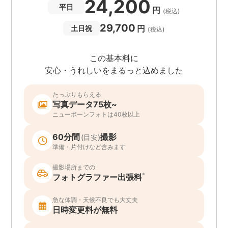
24,200
平日
円
(税込)
29,700
円
土日祝
(税込)
この基本料に
安心・うれしいをまるっと込めました
たっぷりもらえる
写真データ75枚~
ニューボーンフォトは40枚以上
60分間
撮影
(目安)
準備・片付けなど含みます
撮影場所までの
*
フォトグラファー出張料
急な体調・天候不良でも大丈夫
日時変更料が無料