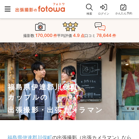
かんたん予約
検索
ログイン
170,000
4.9
78,644
撮影数
件
平均評価
点
口コミ
件
福島県伊達郡川俣町
カップルの
出張撮影・出張カメラマン
福島県伊達郡川俣町
の出張撮影（出張カメラマン）なら