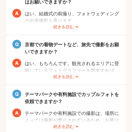
はお願いできますか？
ます。
はい、結婚式の前撮り、フォトウェディング
の出張撮影も承ります。
続きを読む
fotowaでは衣装レンタル・着付け・ヘアメ
イクなどのオプションをご用意しておりませ
んので、お客様自身でご用意くださいませ。
京都での着物デートなど、旅先で撮影をお願
いできますか？
はい、もちろんです。観光されるエリアに登
録しているフォトグラファーを指名すれば、
続きを読む
旅行先でも撮影できます。
お好きな時間帯に撮影もできるので、是非と
も思い出に残るデートプランにしてください
テーマパークや有料施設でカップルフォトを
ね！
依頼できますか？
テーマパークや有料施設での撮影は、場所に
よっては撮影が禁止されているため、お受け
続きを読む
できない場合がございます。