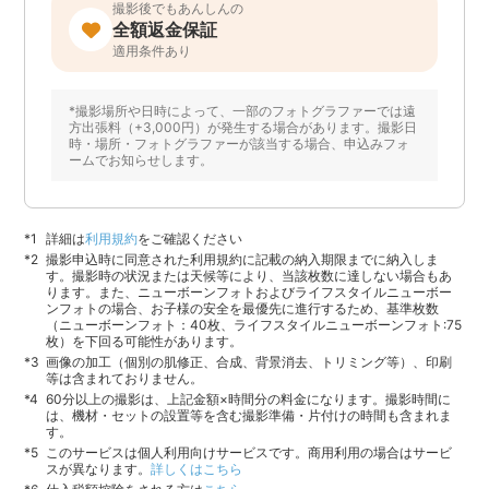
撮影後でもあんしんの
全額返金保証
適用条件あり
*撮影場所や日時によって、一部のフォトグラファーでは遠
方出張料（+3,000円）が発生する場合があります。撮影日
時・場所・フォトグラファーが該当する場合、申込みフォ
ームでお知らせします。
詳細は
利用規約
をご確認ください
撮影申込時に同意された利用規約に記載の納入期限までに納入しま
す。撮影時の状況または天候等により、当該枚数に達しない場合もあ
ります。また、ニューボーンフォトおよびライフスタイルニューボー
ンフォトの場合、お子様の安全を最優先に進行するため、基準枚数
（ニューボーンフォト：40枚、ライフスタイルニューボーンフォト:75
枚）を下回る可能性があります。
画像の加工（個別の肌修正、合成、背景消去、トリミング等）、印刷
等は含まれておりません。
60分以上の撮影は、上記金額×時間分の料金になります。撮影時間に
は、機材・セットの設置等を含む撮影準備・片付けの時間も含まれま
す。
このサービスは個人利用向けサービスです。商用利用の場合はサービ
スが異なります。
詳しくはこちら