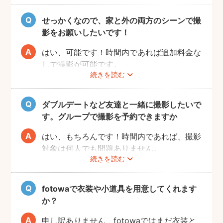
予約前にお客様ご自身で、施設へのご確認を
お願いいたします。
せっかくなので、家と外の両方のシーンで撮
また、有料施設の場合、フォトグラファーの
影をお願いしたいです！
入場費などはお客様のご負担となりますので
ご了承ください。
はい、可能です！時間内であれば追加料金な
しで撮影が可能です。
続きを読む
撮影をスムーズに進行させるために、事前に
その旨をフォトグラファーにお伝えいただけ
ると幸いです。
ダブルデートなど友達と一緒に撮影したいで
す。グループで撮影を予約できますか
はい、もちろんです！時間内であれば、撮影
対象は何人でも問題ありません。
続きを読む
追加料金も一切なしで、ご友人と一緒に撮影
をお楽しみいただけます。
fotowaで衣装や小道具を用意してくれます
か？
申し訳ありません、fotowaではまだ衣装と