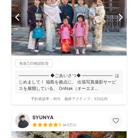
発達凸凹相談歓迎
――――――― ◆ごあいさつ◆ ――――――― は
じめまして！ 福島を拠点に、 出張写真撮影サービ
スを展開している、 OnNak（オーエヌ...
予約承諾率：
90%
最終アクティブ：
3日以内
SYUNYA
5
(
41
)
男性