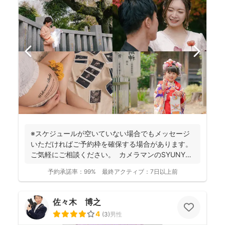
※スケジュールが空いていない場合でもメッセージ
いただければご予約枠を確保する場合があります。
ご気軽にご相談ください。 カメラマンのSYUNYA
で...
予約承諾率：
99%
最終アクティブ：
7日以上前
佐々木 博之
4
(
3
)
男性