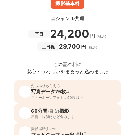
撮影基本料
全ジャンル共通
24,200
平日
円
(税込)
29,700
円
土日祝
(税込)
この基本料に
安心・うれしいをまるっと込めました
たっぷりもらえる
写真データ75枚~
ニューボーンフォトは40枚以上
60分間
撮影
(目安)
準備・片付けなど含みます
撮影場所までの
*
フォトグラファー出張料