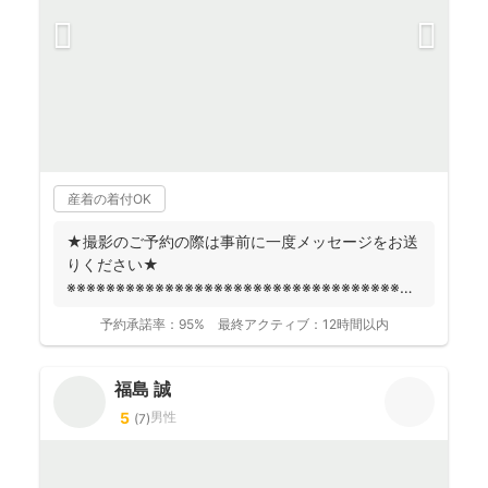
産着の着付OK
★撮影のご予約の際は事前に一度メッセージをお送
りください★
※※※※※※※※※※※※※※※※※※※※※※※※※※※※※※※※※※※※
fotowa...
予約承諾率：
95%
最終アクティブ：
12時間以内
福島 誠
5
男性
(
7
)