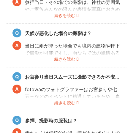
参拝当日・その場での撮影は、神社の雰囲気
やご家族みんなの澄んだ表情を写真におさめ
続きを読む
ることできオススメですが、当日は慌ただし
くて撮影はちょっと…という場合でも、出発
前のご自宅や参拝後のお食事会など想い出に
天候が悪化した場合の撮影は？
残る記念写真を撮影できます。
当日に雨が降った場合でも境内の建物や軒下
で撮影が可能ですし、雨ならではの風情ある
続きを読む
写真にも仕上がります。
また、撮影の実施が難しいと判断される天候
不良の場合、事前にフォトグラファーと決行
お宮参り当日スムーズに撮影できるか不安…
もしくは日時変更を相談してください。
日時変更方法は
こちら
をご参照ください。
fotowaのフォトグラファーはお宮参りや七
五三などのイベントに精通しているため、参
続きを読む
拝や家族団欒を乱すことなくスムーズに撮影
することができます。
参拝、撮影時の服装は？