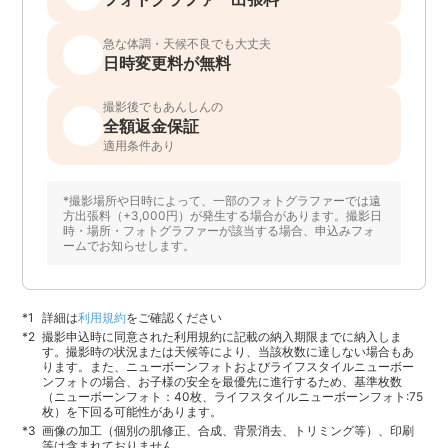
急な体調・天候不良でも大丈夫
日時変更料が無料
撮影後でもあんしんの
全額返金保証
適用条件あり
*撮影場所や日時によって、一部のフォトグラファーでは遠
方出張料（+3,000円）が発生する場合があります。撮影日
時・場所・フォトグラファーが該当する場合、申込みフォ
ームでお知らせします。
詳細は
利用規約
をご確認ください
撮影申込時に同意された利用規約に記載の納入期限までに納入しま
す。撮影時の状況または天候等により、当該枚数に達しない場合もあ
ります。また、ニューボーンフォトおよびライフスタイルニューボー
ンフォトの場合、お子様の安全を最優先に進行するため、基準枚数
（ニューボーンフォト：40枚、ライフスタイルニューボーンフォト:75
枚）を下回る可能性があります。
画像の加工（個別の肌修正、合成、背景消去、トリミング等）、印刷
等は含まれておりません。