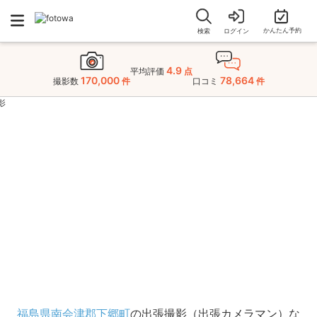
かんたん予約
検索
ログイン
4.9
平均評価
点
170,000
78,664
撮影数
件
口コミ
件
福島県南会津郡下郷町
お宮参りの
出張撮影・出張カメラマン
福島県南会津郡下郷町
の出張撮影（出張カメラマン）な