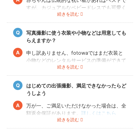
赤ちゃんは伝統的な祝い着があればベストで
すが、カジュアルなベビードレスでも可愛く
続きを読む
写すことができます。またご両親も着物を着
ると雰囲気が出ますが、洋服でもおしゃれな
写真に仕上がります。
写真撮影に使う衣装や小物などは用意しても
らえますか？
申し訳ありません、fotowaではまだ衣装と
小物などのレンタルサービスの準備ができて
続きを読む
おりませんので、お客様ご自身にご用意をお
願いしております。
はじめての出張撮影、満足できなかったらど
うしよう
万が一、ご満足いただけなかった場合は、全
額返金保証があります。
詳しくはこちら
続きを読む