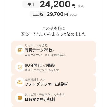
24,200
平日
円
(税込)
29,700
円
土日祝
(税込)
この基本料に
安心・うれしいをまるっと込めました
たっぷりもらえる
写真データ75枚~
ニューボーンフォトは40枚以上
60分間
撮影
(目安)
準備・片付けなど含みます
撮影場所までの
*
フォトグラファー出張料
急な体調・天候不良でも大丈夫
日時変更料が無料