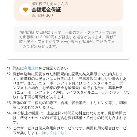
撮影後でもあんしんの
全額返金保証
適用条件あり
*撮影場所や日時によって、一部のフォトグラファーでは遠
方出張料（+3,000円）が発生する場合があります。撮影日
時・場所・フォトグラファーが該当する場合、申込みフォ
ームでお知らせします。
詳細は
利用規約
をご確認ください
撮影申込時に同意された利用規約に記載の納入期限までに納入しま
す。撮影時の状況または天候等により、当該枚数に達しない場合もあ
ります。また、ニューボーンフォトおよびライフスタイルニューボー
ンフォトの場合、お子様の安全を最優先に進行するため、基準枚数
（ニューボーンフォト：40枚、ライフスタイルニューボーンフォト:75
枚）を下回る可能性があります。
画像の加工（個別の肌修正、合成、背景消去、トリミング等）、印刷
等は含まれておりません。
60分以上の撮影は、上記金額×時間分の料金になります。撮影時間に
は、機材・セットの設置等を含む撮影準備・片付けの時間も含まれま
す。
このサービスは個人利用向けサービスです。商用利用の場合はサービ
スが異なります。
詳しくはこちら