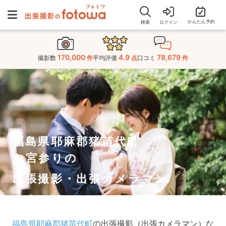
かんたん予約
検索
ログイン
170,000
4.9
78,679
撮影数
件
平均評価
点
口コミ
件
福島県耶麻郡猪苗代町
お宮参りの
出張撮影・出張カメラマン
福島県耶麻郡猪苗代町
の出張撮影（出張カメラマン）な