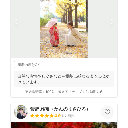
産着の着付OK
自然な表情やしぐさなどを素敵に残せるように心が
けています。
予約承諾率：
100%
最終アクティブ：
24時間以内
菅野 雅裕（かんのまさひろ）
4.9
(
12
)
男性