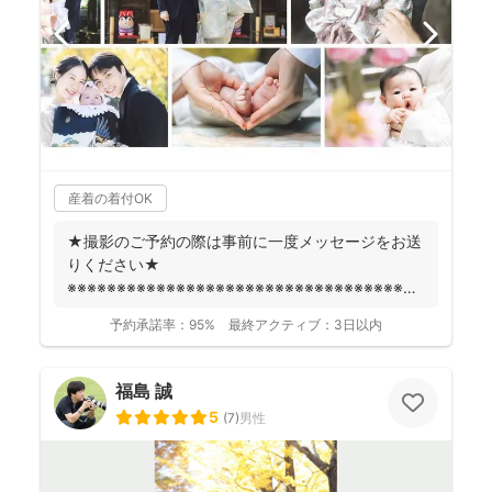
産着の着付OK
★撮影のご予約の際は事前に一度メッセージをお送
りください★
※※※※※※※※※※※※※※※※※※※※※※※※※※※※※※※※※※※※
fotowa...
予約承諾率：
95%
最終アクティブ：
3日以内
福島 誠
5
(
7
)
男性