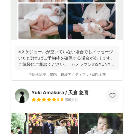
※スケジュールが空いていない場合でもメッセージ
いただければご予約枠を確保する場合があります。
ご気軽にご相談ください。 カメラマンのSYUNYA
で...
予約承諾率：
99%
最終アクティブ：
7日以上前
Yuki Amakura / 天倉 悠喜
4.9
(
58
)
男性