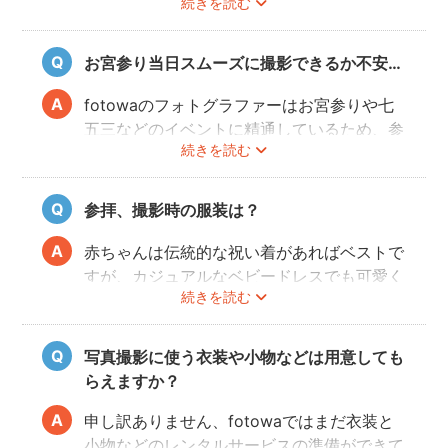
続きを読む
写真にも仕上がります。
また、撮影の実施が難しいと判断される天候
不良の場合、事前にフォトグラファーと決行
お宮参り当日スムーズに撮影できるか不安…
もしくは日時変更を相談してください。
日時変更方法は
こちら
をご参照ください。
fotowaのフォトグラファーはお宮参りや七
五三などのイベントに精通しているため、参
続きを読む
拝や家族団欒を乱すことなくスムーズに撮影
することができます。
参拝、撮影時の服装は？
赤ちゃんは伝統的な祝い着があればベストで
すが、カジュアルなベビードレスでも可愛く
続きを読む
写すことができます。またご両親も着物を着
ると雰囲気が出ますが、洋服でもおしゃれな
写真に仕上がります。
写真撮影に使う衣装や小物などは用意しても
らえますか？
申し訳ありません、fotowaではまだ衣装と
小物などのレンタルサービスの準備ができて