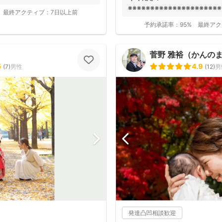
※※※※※※※※※※※※※※※※※※※※※
最終アクティブ：
7日以上前
fotowa...
予約承諾率：
95%
最終アク
菅野 雅裕（かんの
5
4.9
(
7
)
男性
(
12
)
男
発達凸凹相談歓迎