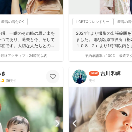
産着の着付OK
LGBTQフレンドリー
産着の着
一瞬、一瞬のその時の思い出を
2024年より撮影の出張範囲
一つであり、過去と今、そして
ました。 那須塩原市役所（
存在です。大切な人たちとの写
１０８−２）より1時間以内と
...
最終アクティブ：
24時間以内
予約承諾率：
100%
最終ア
ろき
吉川 和輝
new
4.3
(
9
)
男性
男性