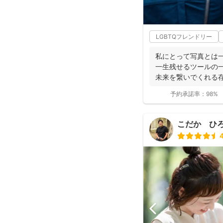
LGBTQフレンドリー
私にとって写真とは
一生残せるツールの
未来を繋いでくれる
真を残して、今あ...
予約承諾率：
98%
こだか ひ