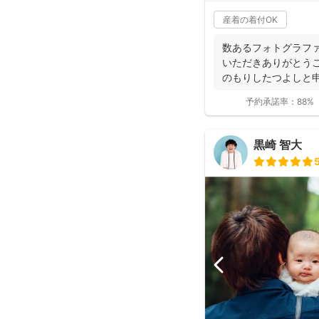
産着の着付OK
数あるフォトグラフ
いただきありがとうご
のもりしたつよしと
に撮影...
予約承諾率：
88%
黒崎 智大