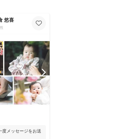
天倉 悠喜
性
一度メッセージをお送