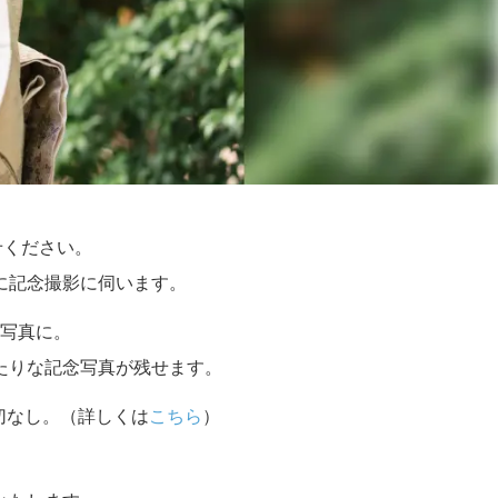
せください。
に記念撮影に伺います。
写真に。
たりな記念写真が残せます。
切なし。（詳しくは
こちら
）