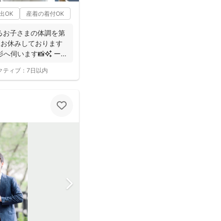
出OK
産着の着付OK
るお子さまの体調を第
をお休みしております
影へ伺います📸✨ ー
クティブ：
7日以内