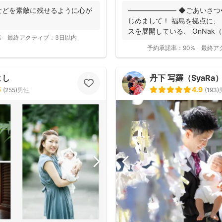
などを素敵に残せるように心が
――――――― ◆ごあいさつ
じめまして！ 福島を拠点に、
スを展開している、 OnNak（
%
最終アクティブ：
3日以内
予約承諾率：
90%
最終ア
よし
丹下 写羅（SyaRa
5
4.9
(
255
)
男性
(
193
)