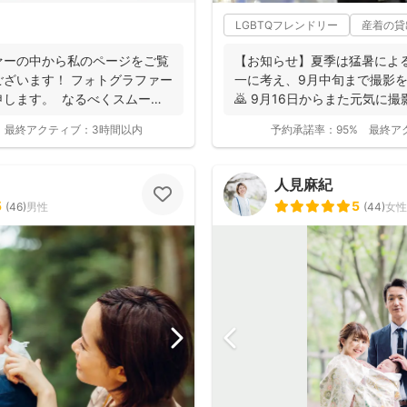
LGBTQフレンドリー
産着の貸
ァーの中から私のページをご覧
【お知らせ】夏季は猛暑によ
ざいます！ フォトグラファー
一に考え、9月中旬まで撮影
申します。 なるべくスムーズ
🙇 9月16日からまた元気に撮
ーーーーー...
最終アクティブ：
3時間以内
予約承諾率：
95%
最終ア
人見麻紀
5
5
(
46
)
男性
(
44
)
女性