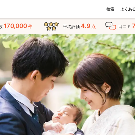
検索
よくあ
170,000
4.9
数
件
平均評価
点
口コミ