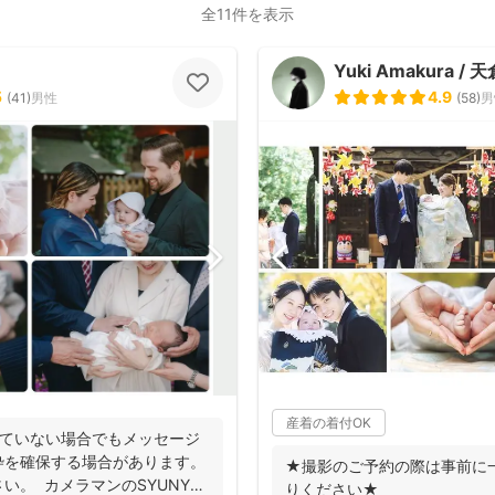
全11件を表示
Yuki Amakura / 
5
4.9
(
41
)
男性
(
58
)
男
産着の着付OK
いていない場合でもメッセージ
枠を確保する場合があります。
★撮影のご予約の際は事前に
い。 カメラマンのSYUNYA
りください★