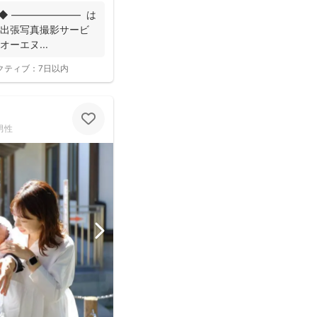
◆ ――――――― は
 出張写真撮影サービ
オーエヌ...
クティブ：
7日以内
）
男性