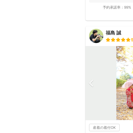
で...
予約承諾率：
99%
福島 誠
産着の着付OK