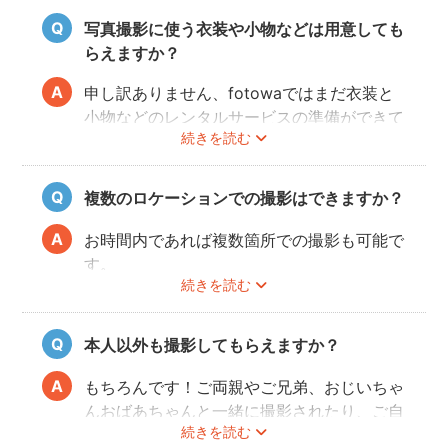
写真撮影に使う衣装や小物などは用意しても
らえますか？
申し訳ありません、fotowaではまだ衣装と
小物などのレンタルサービスの準備ができて
続きを読む
おりませんので、お客様ご自身にご用意をお
願いしております。
複数のロケーションでの撮影はできますか？
お時間内であれば複数箇所での撮影も可能で
す。
続きを読む
事前に撮りたい場所や撮影のイメージをフォ
トグラファーさんと相談しておくと撮影もス
ムーズに行うことができますよ。
本人以外も撮影してもらえますか？
もちろんです！ご両親やご兄弟、おじいちゃ
んおばあちゃんと一緒に撮影されたり、ご自
続きを読む
宅で開くお誕生日会の様子を撮影される方も