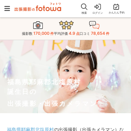
かんたん予約
検索
ログイン
170,000
4.9
78,654
撮影数
件
平均評価
点
口コミ
件
福島県耶麻郡北塩原村
誕生日の
出張撮影・出張カメラマン
福島県耶麻郡北塩原村
の出張撮影（出張カメラマン）な