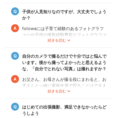
いらっしゃいます。
子供が人見知りなのですが、大丈夫でしょう
か？
fotowaには子育て経験のあるフォトグラフ
ァーや子供の撮影経験豊富なフォトグラファ
続きを読む
ーもたくさん登録しています！ぜひ相談して
みてください。
また、フォトグラファー募集機能で人見知り
自分のカメラで撮るだけで十分ではと悩んで
のお子様の撮影が得意なフォトグラファーを
います。後から撮ってよかったと思えるよう
募集してみるのもおすすめです。
な、「自分でとれない写真」は撮れますか？
お父さん、お母さんが撮る役にまわると、お
子さんと一緒に家族全員で写ることはできま
続きを読む
せんし、プロの機材や構図ならではのクオリ
ティもあります。
10年後、20年後に見返して、撮ってよかっ
はじめての出張撮影、満足できなかったらど
たと思っていただける写真をお届けします。
うしよう