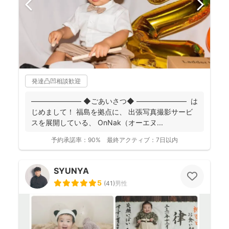
発達凸凹相談歓迎
――――――― ◆ごあいさつ◆ ――――――― は
じめまして！ 福島を拠点に、 出張写真撮影サービ
スを展開している、 OnNak（オーエヌ...
予約承諾率：
90%
最終アクティブ：
7日以内
SYUNYA
5
(
41
)
男性