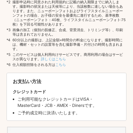
撮影申込時に同意された利用規約に記載の納入期限までに納入しま
す。撮影時の状況または天候等により、当該枚数に達しない場合もあ
ります。また、ニューボーンフォトおよびライフスタイルニューボー
ンフォトの場合、お子様の安全を最優先に進行するため、基準枚数
（ニューボーンフォト：40枚、ライフスタイルニューボーンフォト:75
枚）を下回る可能性があります。
画像の加工（個別の肌修正、合成、背景消去、トリミング等）、印刷
等は含まれておりません。
60分以上の撮影は、上記金額×時間分の料金になります。撮影時間に
は、機材・セットの設置等を含む撮影準備・片付けの時間も含まれま
す。
このサービスは個人利用向けサービスです。商用利用の場合はサービ
スが異なります。
詳しくはこちら
仕入税額控除をされる方は
こちら
お支払い方法
クレジットカード
ご利用可能なクレジットカードはVISA・
MasterCard・JCB・AMEX・Dinersです。
ご予約成立時に決済いたします。