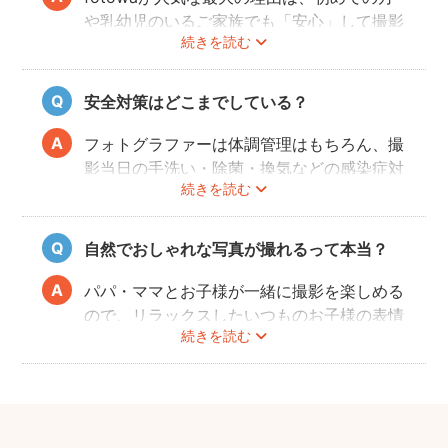
や乳幼児のいるご家族でも「安心」して撮影
続きを読む
を楽しんでいただけることです。
厳しい審査を通過した、赤ちゃん・子どもの
扱いに慣れているパパ・ママ世代のカメラマ
安全対策はどこまでしている？
ンが全国に多数在籍。
またどのカメラマンでも指名料は一切ござい
フォトグラファーは体調管理はもちろん、撮
ません。分かりやすい料金体系も人気のポイ
影当日の手洗い・除菌・換気などの感染症対
ントです。
続きを読む
策や、熱中症予防に努めます。
また、撮影中はご家族のペースに合わせなが
ら、周囲や足元に危険なものがないか注意を
自然でおしゃれな写真が撮れるって本当？
呼び掛けながら進行しますのでご安心くださ
い。
パパ・ママとお子様が一緒に撮影を楽しめる
ので、リラックスしたいつものお子様の表情
続きを読む
を撮影できます。
こども・家族撮影に長けたプロカメラマンの
中から、ユーザー自身が好きなカメラマンを
指名するので、自分好みの「家族らしいおし
ゃれな写真」に仕上がります。