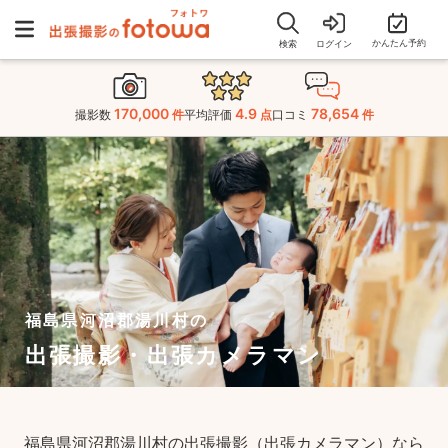
かんたん予約
検索
ログイン
170,000
4.9
78,654
撮影数
件
平均評価
点
口コミ
件
福島県河沼郡湯川村の
出張撮影・出張カメラマン
福島県河沼郡湯川村の出張撮影（出張カメラマン）なら