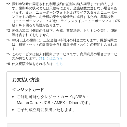
撮影申込時に同意された利用規約に記載の納入期限までに納入しま
す。撮影時の状況または天候等により、当該枚数に達しない場合もあ
ります。また、ニューボーンフォトおよびライフスタイルニューボー
ンフォトの場合、お子様の安全を最優先に進行するため、基準枚数
（ニューボーンフォト：40枚、ライフスタイルニューボーンフォト:75
枚）を下回る可能性があります。
画像の加工（個別の肌修正、合成、背景消去、トリミング等）、印刷
等は含まれておりません。
60分以上の撮影は、上記金額×時間分の料金になります。撮影時間に
は、機材・セットの設置等を含む撮影準備・片付けの時間も含まれま
す。
このサービスは個人利用向けサービスです。商用利用の場合はサービ
スが異なります。
詳しくはこちら
仕入税額控除をされる方は
こちら
お支払い方法
クレジットカード
ご利用可能なクレジットカードはVISA・
MasterCard・JCB・AMEX・Dinersです。
ご予約成立時に決済いたします。