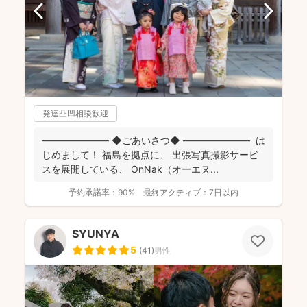
発達凸凹相談歓迎
――――――― ◆ごあいさつ◆ ――――――― は
じめまして！ 福島を拠点に、 出張写真撮影サービ
スを展開している、 OnNak（オーエヌ...
予約承諾率：
90%
最終アクティブ：
7日以内
SYUNYA
5
(
41
)
男性