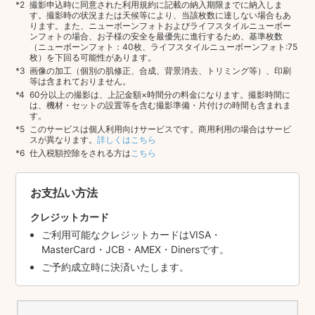
撮影申込時に同意された利用規約に記載の納入期限までに納入しま
す。撮影時の状況または天候等により、当該枚数に達しない場合もあ
ります。また、ニューボーンフォトおよびライフスタイルニューボー
ンフォトの場合、お子様の安全を最優先に進行するため、基準枚数
（ニューボーンフォト：40枚、ライフスタイルニューボーンフォト:75
枚）を下回る可能性があります。
画像の加工（個別の肌修正、合成、背景消去、トリミング等）、印刷
等は含まれておりません。
60分以上の撮影は、上記金額×時間分の料金になります。撮影時間に
は、機材・セットの設置等を含む撮影準備・片付けの時間も含まれま
す。
このサービスは個人利用向けサービスです。商用利用の場合はサービ
スが異なります。
詳しくはこちら
仕入税額控除をされる方は
こちら
お支払い方法
クレジットカード
ご利用可能なクレジットカードはVISA・
MasterCard・JCB・AMEX・Dinersです。
ご予約成立時に決済いたします。