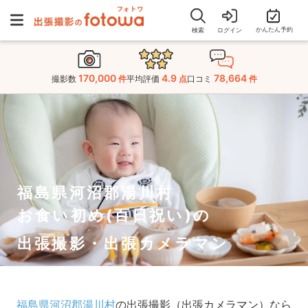
かんたん予約
検索
ログイン
170,000
4.9
78,664
撮影数
件
平均評価
点
口コミ
件
福島県河沼郡湯川村
お食い初め(百日祝い)の
出張撮影・出張カメラマン
福島県河沼郡湯川村
の出張撮影（出張カメラマン）なら