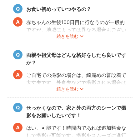
お食い初めっていつやるの？
赤ちゃんの生後100日目に行なうのが一般的
ですが、地域によっては異なる場合もござい
続きを読む
ます。あくまでも目安になりますので、その
前後でご家族のご都合の良い日を選び、お祝
いするのがおすすめです。
両親や祖父母はどんな格好をしたら良いです
か？
ご自宅での撮影の場合は、綺麗めの普段着で
大丈夫です。外食先などで撮影される場合は
続きを読む
正装が良いでしょう。正装の場合、赤ちゃん
が和装であればご家族も和装と格を揃えるこ
とが必要になりますので、事前に家族全員の
せっかくなので、家と外の両方のシーンで撮
服装を決めておくことがおすすめです。
影をお願いしたいです！
はい、可能です！時間内であれば追加料金な
しで撮影が可能です。撮影をスムーズに進行