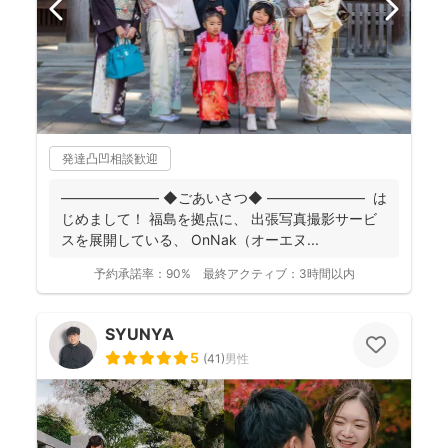
発達凸凹相談歓迎
――――――― ◆ごあいさつ◆ ――――――― は
じめまして！ 福島を拠点に、 出張写真撮影サービ
スを展開している、 OnNak（オーエヌ...
予約承諾率：
90%
最終アクティブ：
3時間以内
SYUNYA
5
(
41
)
男性