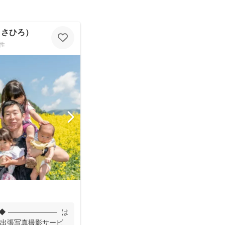
まさひろ）
性
◆ ――――――― は
 出張写真撮影サービ