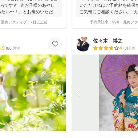
ちひろです☆ ☆お子様のあやし
いただければご予約枠を確保
みたい〜！」とお褒めいただく
ご気軽にご相談ください。 カメ
で...
最終アクティブ：
7日以上前
予約承諾率：
99%
最終アク
佐々木 博之
4.9
4
(
86
)
男性
(
3
)
男性