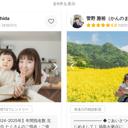
全6件を表示
hida
菅野 雅裕（かんの
5
4.9
(
310
)
男性
(
12
)
男
GBTQフレンドリー
発達凸凹相談歓迎
2024･2025年】年間指名数 北
――――――― ◆ごあいさつ
1位 たくさんのご指名・ご依
じめまして！ 福島を拠点に、