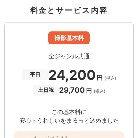
*
フォトグラファー出張料
料金とサービス内容
急な体調・天候不良でも大丈夫
日時変更料が無料
撮影後でもあんしんの
全額返金保証
適用条件あり
撮影場所や日時によって、一部のフォトグラファ
は遠方出張料（+3,000円）が発生する場合が
ります。撮影日時・場所・フォトグラファーが
当する場合、申込みフォームでお知らせしま
。