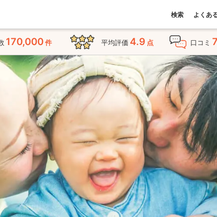
検索
よくあ
170,000
4.9
数
件
平均評価
点
口コミ