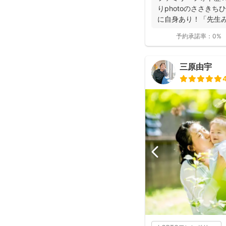
りphotoのささき
に自身あり！「先生
こと...
予約承諾率：
0%
三原由宇