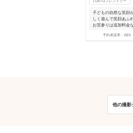
LGBTQフレンドリー
子どもの自然な笑顔が
しく遊んで笑顔あふ
お宮参りは追加料金
影で...
予約承諾率：
68%
安
他の撮影