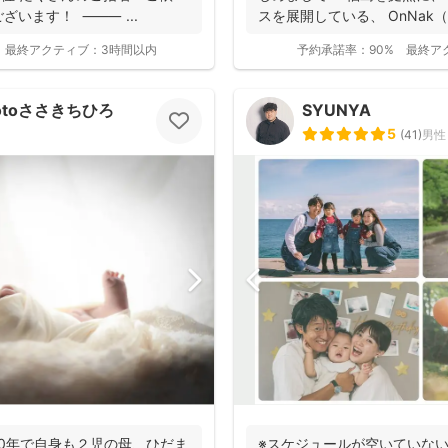
ざいます！ ⸻ ...
スを展開している、 OnNak（
最終アクティブ：
3時間以内
予約承諾率：
90%
最終ア
otoささきちひろ
SYUNYA
5
(
41
)
男性
0年で自身も２児の母、ひだま
※スケジュールが空いていな