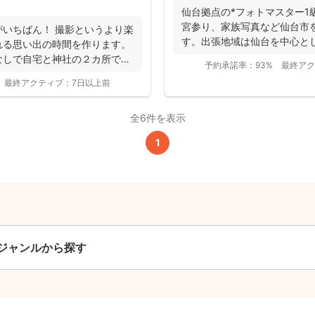
仙台拠点の*フォトマスター1
撮影基本料
宮参り、家族写真など仙台市
いちばん！ 撮影というより楽
す。出張地域は仙台を中心と
れる思い出の時間を作ります。
全ジャンル共通
行っておりま...
なしで自宅と神社の２カ所で撮
予約承諾率：
93%
最終アク
24,200
最終アクティブ：
7日以上前
平日
円
(税込)
29,700
全6件を表示
円
土日祝
(税込)
1
この基本料に
心・うれしいをまるっと込めました
たっぷりもらえる
写真データ75枚~
ニューボーンフォトは40枚以上
ジャンルから探す
60分間
撮影
(目安)
準備・片付けなど含みます
撮影場所までの