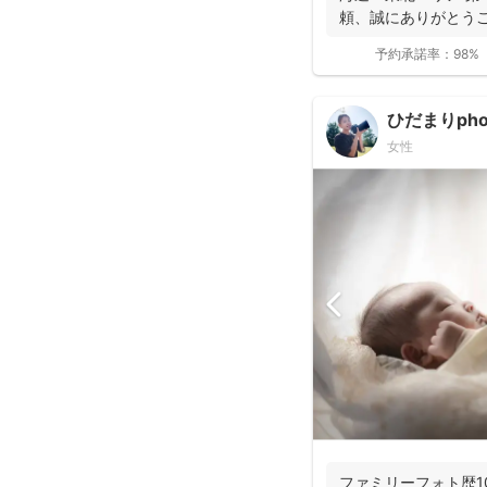
頼、誠にありがとうご
予約承諾率：
98%
ひだまりph
女性
ファミリーフォト歴1