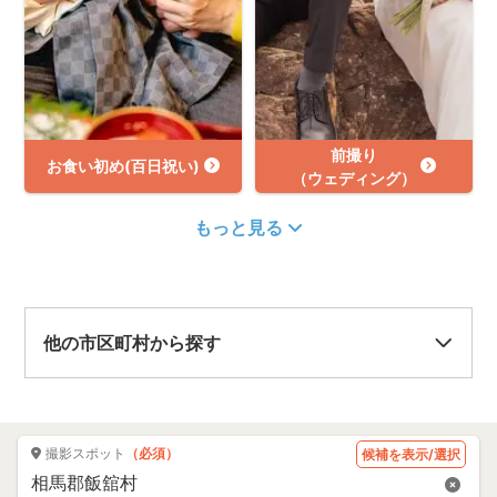
前撮り
お食い初め(百日祝い)
（ウェディング）
もっと見る
他の市区町村から探す
撮影スポット
（必須）
候補を表示/選択