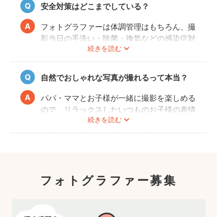
扱いに慣れているパパ・ママ世代のカメラマ
安全対策はどこまでしている？
ンが全国に多数在籍。
またどのカメラマンでも指名料は一切ござい
フォトグラファーは体調管理はもちろん、撮
ません。分かりやすい料金体系も人気のポイ
影当日の手洗い・除菌・換気などの感染症対
ントです。
続きを読む
策や、熱中症予防に努めます。
また、撮影中はご家族のペースに合わせなが
ら、周囲や足元に危険なものがないか注意を
自然でおしゃれな写真が撮れるって本当？
呼び掛けながら進行しますのでご安心くださ
い。
パパ・ママとお子様が一緒に撮影を楽しめる
ので、リラックスしたいつものお子様の表情
続きを読む
を撮影できます。
こども・家族撮影に長けたプロカメラマンの
中から、ユーザー自身が好きなカメラマンを
指名するので、自分好みの「家族らしいおし
ゃれな写真」に仕上がります。
フォトグラファー募集