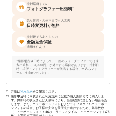
撮影場所までの
*
フォトグラファー出張料
急な体調・天候不良でも大丈夫
日時変更料が無料
撮影後でもあんしんの
全額返金保証
適用条件あり
*撮影場所や日時によって、一部のフォトグラファーでは遠
方出張料（+3,000円）が発生する場合があります。撮影日
時・場所・フォトグラファーが該当する場合、申込みフォ
ームでお知らせします。
詳細は
利用規約
をご確認ください
撮影申込時に同意された利用規約に記載の納入期限までに納入しま
す。撮影時の状況または天候等により、当該枚数に達しない場合もあ
ります。また、ニューボーンフォトおよびライフスタイルニューボー
ンフォトの場合、お子様の安全を最優先に進行するため、基準枚数
（ニューボーンフォト：40枚、ライフスタイルニューボーンフォト:75
枚）を下回る可能性があります。