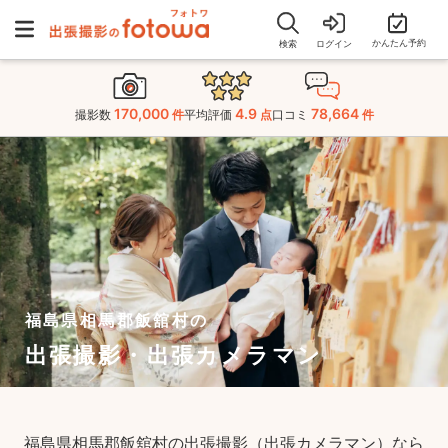
かんたん予約
検索
ログイン
170,000
4.9
78,664
撮影数
件
平均評価
点
口コミ
件
福島県相馬郡飯舘村の
出張撮影・出張カメラマン
福島県相馬郡飯舘村の出張撮影（出張カメラマン）なら