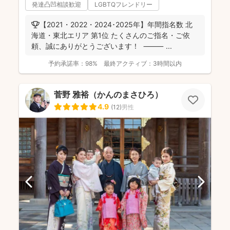
発達凸凹相談歓迎
LGBTQフレンドリー
🏆【2021・2022・2024･2025年】年間指名数 北
海道・東北エリア 第1位 たくさんのご指名・ご依
頼、誠にありがとうございます！ ⸻ ...
予約承諾率：
98%
最終アクティブ：
3時間以内
菅野 雅裕（かんのまさひろ）
4.9
(
12
)
男性