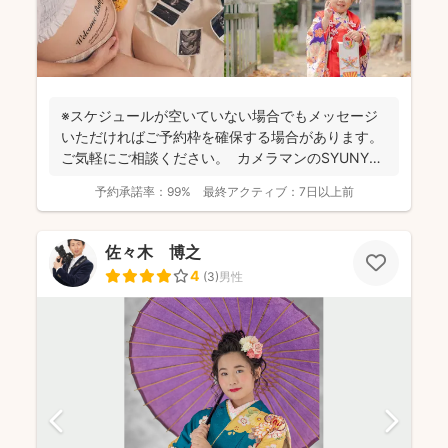
※スケジュールが空いていない場合でもメッセージ
いただければご予約枠を確保する場合があります。
ご気軽にご相談ください。 カメラマンのSYUNYA
で...
予約承諾率：
99%
最終アクティブ：
7日以上前
佐々木 博之
4
(
3
)
男性