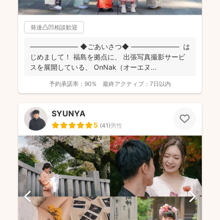
発達凸凹相談歓迎
――――――― ◆ごあいさつ◆ ――――――― は
じめまして！ 福島を拠点に、 出張写真撮影サービ
スを展開している、 OnNak（オーエヌ...
予約承諾率：
90%
最終アクティブ：
7日以内
SYUNYA
5
(
41
)
男性