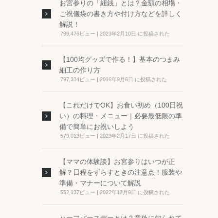
お宮参りの「紐銭」とは？金額の相場・
ご祝儀袋の書き方や付け方などを詳しく
解説！
799,476ビュー
|
2023年2月10日 に投稿された
【100均グッズで作る！】基本のつまみ
細工の作り方
797,334ビュー
|
2016年9月6日 に投稿された
【これだけでOK】お食い初め（100日祝
い）の料理・メニュー｜必要最低限の準
備で簡単にお祝いしよう
579,013ビュー
|
2023年2月17日 に投稿された
【ママの体験談】お宮参りはいつが正
解？日程をずらすときの注意点！服装や
準備・マナーについて解説
552,137ビュー
|
2022年12月9日 に投稿された