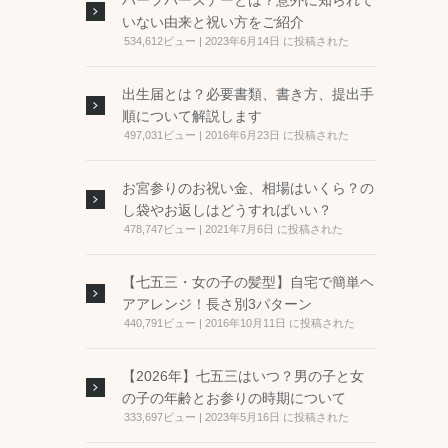
ハーフバースデーとは？意外に知られて
いない由来と祝い方をご紹介
534,612ビュー
|
2023年6月14日 に投稿された
出生届とは？必要書類、書き方、提出手
順について解説します
497,031ビュー
|
2016年6月23日 に投稿された
お宮参りのお祝い金、相場はいくら？の
し袋やお返しはどうすればいい？
478,747ビュー
|
2021年7月6日 に投稿された
【七五三・女の子の髪型】自宅で簡単ヘ
アアレンジ！長さ別3パターン
440,791ビュー
|
2016年10月11日 に投稿された
【2026年】七五三はいつ？男の子と女
の子の年齢とお参りの時期について
333,697ビュー
|
2023年5月16日 に投稿された