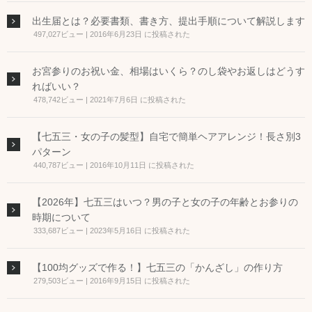
出生届とは？必要書類、書き方、提出手順について解説します
497,027ビュー
|
2016年6月23日 に投稿された
お宮参りのお祝い金、相場はいくら？のし袋やお返しはどうす
ればいい？
478,742ビュー
|
2021年7月6日 に投稿された
【七五三・女の子の髪型】自宅で簡単ヘアアレンジ！長さ別3
パターン
440,787ビュー
|
2016年10月11日 に投稿された
【2026年】七五三はいつ？男の子と女の子の年齢とお参りの
時期について
333,687ビュー
|
2023年5月16日 に投稿された
【100均グッズで作る！】七五三の「かんざし」の作り方
279,503ビュー
|
2016年9月15日 に投稿された