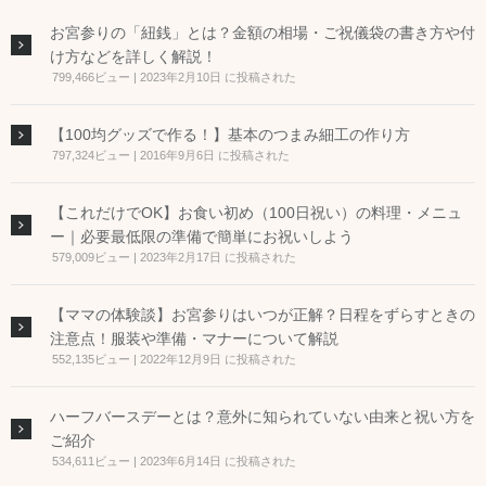
お宮参りの「紐銭」とは？金額の相場・ご祝儀袋の書き方や付
け方などを詳しく解説！
799,466ビュー
|
2023年2月10日 に投稿された
【100均グッズで作る！】基本のつまみ細工の作り方
797,324ビュー
|
2016年9月6日 に投稿された
【これだけでOK】お食い初め（100日祝い）の料理・メニュ
ー｜必要最低限の準備で簡単にお祝いしよう
579,009ビュー
|
2023年2月17日 に投稿された
【ママの体験談】お宮参りはいつが正解？日程をずらすときの
注意点！服装や準備・マナーについて解説
552,135ビュー
|
2022年12月9日 に投稿された
ハーフバースデーとは？意外に知られていない由来と祝い方を
ご紹介
534,611ビュー
|
2023年6月14日 に投稿された