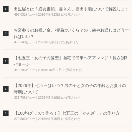
出生届とは？必要書類、書き方、提出手順について解説します
497,032ビュー
|
2016年6月23日 に投稿された
お宮参りのお祝い金、相場はいくら？のし袋やお返しはどうす
ればいい？
478,749ビュー
|
2021年7月6日 に投稿された
【七五三・女の子の髪型】自宅で簡単ヘアアレンジ！長さ別3
パターン
440,793ビュー
|
2016年10月11日 に投稿された
【2026年】七五三はいつ？男の子と女の子の年齢とお参りの
時期について
333,706ビュー
|
2023年5月16日 に投稿された
【100均グッズで作る！】七五三の「かんざし」の作り方
279,503ビュー
|
2016年9月15日 に投稿された