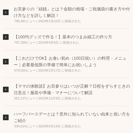
お宮参りの「紐銭」とは？金額の相場・ご祝儀袋の書き方や付
け方などを詳しく解説！
799,481ビュー
|
2023年2月10日 に投稿された
【100均グッズで作る！】基本のつまみ細工の作り方
797,338ビュー
|
2016年9月6日 に投稿された
【これだけでOK】お食い初め（100日祝い）の料理・メニュ
ー｜必要最低限の準備で簡単にお祝いしよう
579,020ビュー
|
2023年2月17日 に投稿された
【ママの体験談】お宮参りはいつが正解？日程をずらすときの
注意点！服装や準備・マナーについて解説
552,137ビュー
|
2022年12月9日 に投稿された
ハーフバースデーとは？意外に知られていない由来と祝い方を
ご紹介
534,614ビュー
|
2023年6月14日 に投稿された