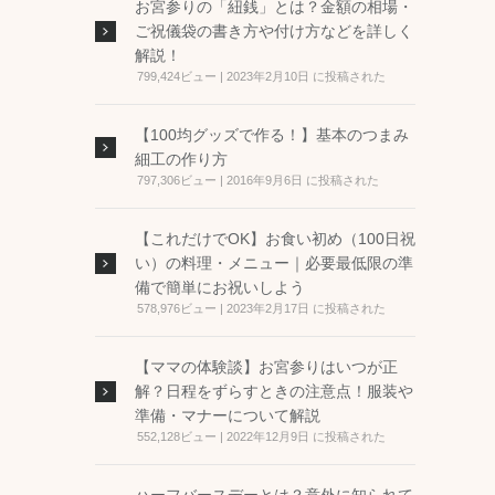
お宮参りの「紐銭」とは？金額の相場・
ご祝儀袋の書き方や付け方などを詳しく
解説！
799,424ビュー
|
2023年2月10日 に投稿された
【100均グッズで作る！】基本のつまみ
細工の作り方
797,306ビュー
|
2016年9月6日 に投稿された
【これだけでOK】お食い初め（100日祝
い）の料理・メニュー｜必要最低限の準
備で簡単にお祝いしよう
578,976ビュー
|
2023年2月17日 に投稿された
【ママの体験談】お宮参りはいつが正
解？日程をずらすときの注意点！服装や
準備・マナーについて解説
552,128ビュー
|
2022年12月9日 に投稿された