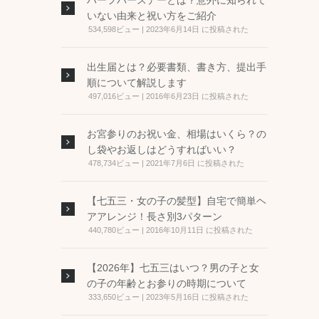
ハーフバースデーとは？意外に知られて
いない由来と祝い方をご紹介
534,598ビュー
|
2023年6月14日 に投稿された
出生届とは？必要書類、書き方、提出手
順について解説します
497,016ビュー
|
2016年6月23日 に投稿された
お宮参りのお祝い金、相場はいくら？の
し袋やお返しはどうすればいい？
478,734ビュー
|
2021年7月6日 に投稿された
【七五三・女の子の髪型】自宅で簡単ヘ
アアレンジ！長さ別3パターン
440,780ビュー
|
2016年10月11日 に投稿された
【2026年】七五三はいつ？男の子と女
の子の年齢とお参りの時期について
333,650ビュー
|
2023年5月16日 に投稿された